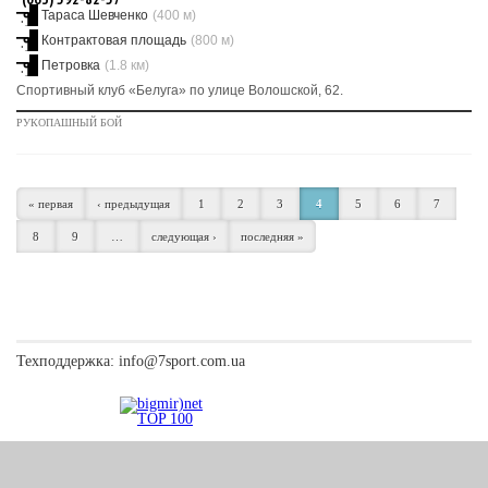
Тараса Шевченко
(400 м)
Контрактовая площадь
(800 м)
Петровка
(1.8 км)
Спортивный клуб «Белуга» по улице Волошской, 62.
РУКОПАШНЫЙ БОЙ
« первая
‹ предыдущая
1
2
3
4
5
6
7
8
9
…
следующая ›
последняя »
Техподдержка:
info@7sport.com.ua