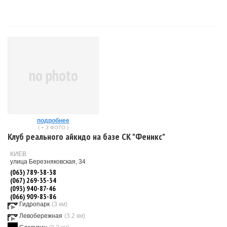
no photo
подробнее
( + 3 ФОТО )
Клуб реального айкидо на базе СК "Феникс"
КИЕВ
улица Березняковская, 34
(063) 789-38-38
(067) 269-35-34
(093) 940-87-46
(066) 909-83-86
Гидропарк
(3 км)
Левобережная
(3.2 км)