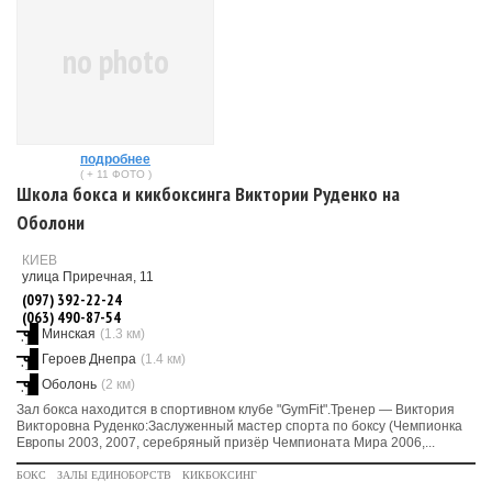
no photo
подробнее
( + 11 ФОТО )
Школа бокса и кикбоксинга Виктории Руденко на
Оболони
КИЕВ
улица Приречная, 11
(097) 392-22-24
(063) 490-87-54
Минская
(1.3 км)
Героев Днепра
(1.4 км)
Оболонь
(2 км)
Зал бокса находится в спортивном клубе "GymFit".Тренер — Виктория
Викторовна Руденко:Заслуженный мастер спорта по боксу (Чемпионка
Европы 2003, 2007, серебряный призёр Чемпионата Мира 2006,...
БОКС
ЗАЛЫ ЕДИНОБОРСТВ
КИКБОКСИНГ