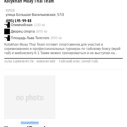
Kolykhan Muay Thai Team
КИЕВ
улица Большая Васильковская, 57/3
(093) 195-99-88
Олимпийская
(100 м)
Дворец спорта
(800 м)
Площадь Льва Толстого
(900 м)
Kolykhan Muay Thai Team готовит спортсменов для участия в
соревнованиях и профессиональных турнирах по тайскому боксу (муай
тай) и кикбоксингу К-1.Также можно тренироваться и не выступая на...
ЗАЛЫ ЕДИНОБОРСТВ
КИКБОКСИНГ
ТАЙСКИЙ БОКС (МУАЙ ТАЙ)
no photo
подробнее