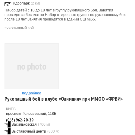
Гидропарк
(2 км)
Набор детей с 10 до 18 лет в группу рукопашного боя. Занятия
проводятся бесплатно.Набор в взрослые группы по рукопашному бою
после 18 лет.Занятия проводятся в здании СШ №65.
РУКОПАШНЫЙ БОЙ
no photo
подробнее
Рукопашный бой в клубе «Олимпия» при ММОО «ФРВИ»
КИЕВ
проспект Голосеевский, 118Б
(063) 962-20-29
Васильковская
(700 м)
Выставочный центр
(800 м)