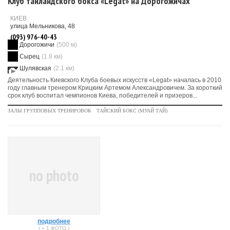
Клуб таиландского бокса «Legat» на Дорогожичах
КИЕВ
улица Мельникова, 48
(093) 976-40-43
Дорогожичи
(500 м)
Сырец
(1.8 км)
Шулявская
(2.1 км)
Деятельность Киевского Клуба боевых искусств «Legat» началась в 2010
году главным тренером Крицким Артемом Александровичем. За короткий
срок клуб воспитал чемпионов Киева, победителей и призеров...
ЗАЛЫ ГРУППОВЫХ ТРЕНИРОВОК
ТАЙСКИЙ БОКС (МУАЙ ТАЙ)
no photo
подробнее
( + 1 ФОТО )