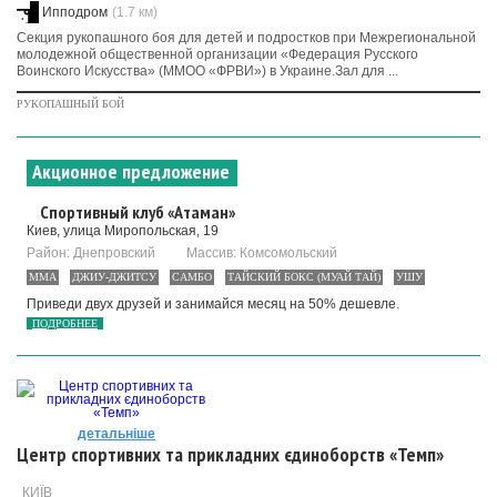
Ипподром
(1.7 км)
Секция рукопашного боя для детей и подростков при Межрегиональной
молодежной общественной организации «Федерация Русского
Воинского Искусства» (ММОО «ФРВИ») в Украине.Зал для ...
РУКОПАШНЫЙ БОЙ
Акционное предложение
Спортивный клуб «Атаман»
Киев, улица Миропольская, 19
Район: Днепровский
Массив: Комсомольский
MMA
ДЖИУ-ДЖИТСУ
САМБО
ТАЙСКИЙ БОКС (МУАЙ ТАЙ)
УШУ
Приведи двух друзей и занимайся месяц на 50% дешевле.
ПОДРОБНЕЕ
детальніше
Центр спортивних та прикладних єдиноборств «Темп»
КИЇВ