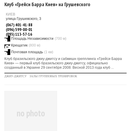
Клуб «Грейси Барра Киев» на Грушевского
КИЕВ
улица Грушевского, 3
(067) 401-41-88
(096) 599-00-01
(093) 113-57-16
Площадь Независимости
(700 м)
Крещатик
(800 м)
Почтовая площадь
(1 км)
Клуб бразильского джиу-джитсу и сабмишн грепплинга «Грейси Барра
Киев» — первый клуб бразильского джиу-джитсу, официально
созданный в Украине 29 сентября 2008. Весной 2013 года клуб ...
ДЖИУ-ДЖИТСУ
ЗАЛЫ ГРУППОВЫХ ТРЕНИРОВОК
no photo