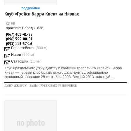
подробнее
Клуб «Грейси Барра Киев» на Нивках
КИЕВ
проспект Победы, 63б
(067) 401-41-88
(096) 599-00-01
(093) 113-57-16
Берестейская
(500 м)
Нивки
(600 м)
Святошин
(1.5 км)
Клуб бразильского джиу-джитсу и сабмишн грепплинга «Грейси Барра
Киев» — первый клуб бразильского джиу-джитсу, официально
созданный в Украине 29 сентября 2008. Весной 2013 года клуб ...
ДЖИУ-ДЖИТСУ
ЗАЛЫ ГРУППОВЫХ ТРЕНИРОВОК
no photo