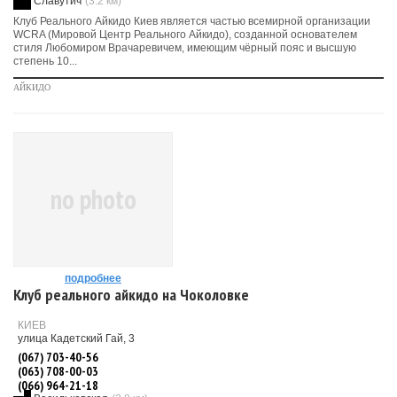
Славутич
(3.2 км)
Клуб Реального Айкидо Киев является частью всемирной организации
WCRA (Мировой Центр Реального Айкидо), созданной основателем
стиля Любомиром Врачаревичем, имеющим чёрный пояс и высшую
степень 10...
АЙКИДО
no photo
подробнее
Клуб реального айкидо на Чоколовке
КИЕВ
улица Кадетский Гай, 3
(067) 703-40-56
(063) 708-00-03
(066) 964-21-18