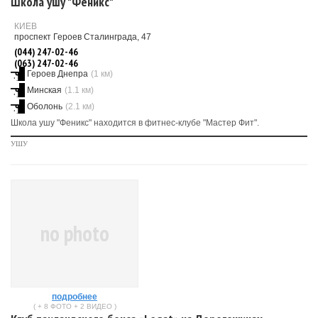
Школа ушу "Феникс"
КИЕВ
проспект Героев Сталинграда, 47
(044) 247-02-46
(063) 247-02-46
Героев Днепра
(1 км)
Минская
(1.1 км)
Оболонь
(2.1 км)
Школа ушу "Феникс" находится в фитнес-клубе "Мастер Фит".
УШУ
no photo
подробнее
( + 8 ФОТО + 2 ВИДЕО )