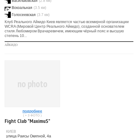
Васильковская
(2.8 км)
Вокзальная
(3.5 км)
Голосеевская
(3.7 км)
Клуб Реального Айкидо Киев является частью всемирной организации
WCRA (Мировой Центр Реального Айкидо), созданной основателем
стиля Любомиром Врачаревичем, имеющим чёрный пояс и высшую
степень 10...
АЙКИДО
no photo
подробнее
( + 3 ФОТО )
Fight Club "MaximuS"
КИЕВ
улица Раисы Окипной, 4а