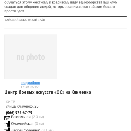
обучаться этому жесткому и красивому виду единоборств!Наш клуб
создан для общения людей, которые занимаются тайским боксом
просто "для...
ТАЙСКИЙ БОКС (МУАЙ ТАЙ)
no photo
подробнее
( + 10 ФОТО )
Центр боевых искусств «ОС» на Клименко
КИЕВ
улица Клименко, 25
(066) 974-37-79
Вокзальная
(2.3 км)
Олимпийская
(3 км)
Дворец "Украина"
(3.1 км)