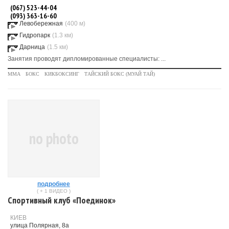
(067) 523-44-04
(093) 363-16-60
Левобережная
(400 м)
Гидропарк
(1.3 км)
Дарница
(1.5 км)
Занятия проводят дипломированные специалисты: ...
MMA
БОКС
КИКБОКСИНГ
ТАЙСКИЙ БОКС (МУАЙ ТАЙ)
no photo
подробнее
( + 1 ВИДЕО )
Спортивный клуб «Поединок»
КИЕВ
улица Полярная, 8а