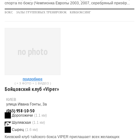
спорта по боксу (Чемпионка Европы 2003, 2007, серебряный призёр...
БОКС
ЗАЛЫ ГРУППОВЫХ ТРЕНИРОВОК
КИКБОКСИНГ
no photo
подробнее
( + 3 ФОТО + 1 ВИДЕО )
Бойцовский клуб «Viper»
КИЕВ
улица Ивана Гонты, 3а
(063) 958-10-50
Дорогожичи
(1.1 км)
Шулявская
(1.1 км)
Сырец
(1.6 км)
Киевский клуб тайского бокса VIPER приглашает всех желающих