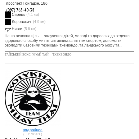
проспект Гонгадзе, 18б
(097) 765-40-38
Сирець
(4.1 км)
Дорогожичі
(4.9 км)
Нивки
(5.8 км)
Наша основна ціль — залучення дітей, молоді та дорослих до ведення
здорового способу життя, активним заняттям спортом, допомогти
оволодіти базовими техніками тхеквондо, таїландського боксу та...
ТАЙСЬКИЙ БОКС (МУАЙ ТАЙ)
ТХЕКВОНДО
подробнее
( + 2 ФОТО )