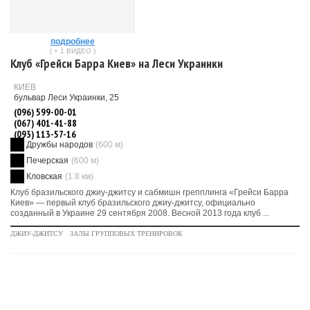
подробнее
( + 1 ВИДЕО )
Клуб «Грейси Барра Киев» на Леси Украинки
КИЕВ
бульвар Леси Украинки, 25
(096) 599-00-01
(067) 401-41-88
(093) 113-57-16
Дружбы народов
(600 м)
Печерская
(600 м)
Кловская
(1.8 км)
Клуб бразильского джиу-джитсу и сабмишн грепплинга «Грейси Барра
Киев» — первый клуб бразильского джиу-джитсу, официально
созданный в Украине 29 сентября 2008. Весной 2013 года клуб ...
ДЖИУ-ДЖИТСУ
ЗАЛЫ ГРУППОВЫХ ТРЕНИРОВОК