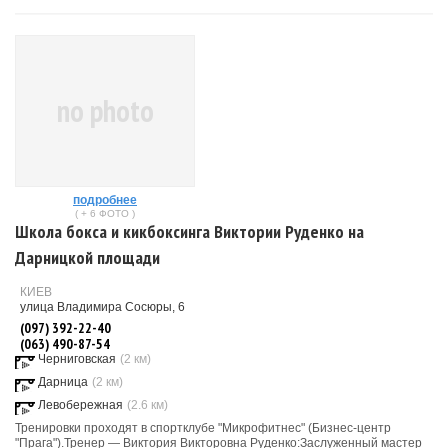
no photo
подробнее
( + 6 ФОТО )
Школа бокса и кикбоксинга Виктории Руденко на
Дарницкой площади
КИЕВ
улица Владимира Сосюры, 6
(097) 392-22-40
(063) 490-87-54
Черниговская
(2 км)
Дарница
(2 км)
Левобережная
(2.6 км)
Тренировки проходят в спортклубе "Микрофитнес" (Бизнес-центр
"Прага").Тренер — Виктория Викторовна Руденко:Заслуженный мастер