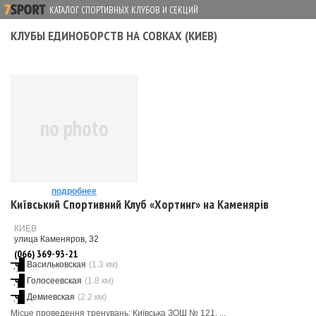
КАТАЛОГ СПОРТИВНЫХ КЛУБОВ И СЕКЦИЙ
КЛУБЫ ЕДИНОБОРСТВ НА СОВКАХ (КИЕВ)
no photo
подробнее
Київський Спортивний Клуб «Хортинг» на Каменярів
КИЕВ
улица Каменяров, 32
(066) 369-93-21
Васильковская
(1.3 км)
Голосеевская
(1.8 км)
Демиевская
(2.2 км)
Місце проведення тренувань: Київська ЗОШ № 121. ...