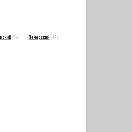
нский
(36)
Печерский
(42)