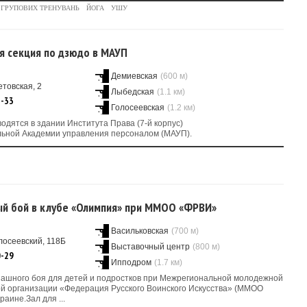
 ГРУПОВИХ ТРЕНУВАНЬ
ЙОГА
УШУ
я секция по дзюдо в МАУП
Демиевская
(600 м)
товская, 2
Лыбедская
(1.1 км)
3-33
Голосеевская
(1.2 км)
одятся в здании Института Права (7-й корпус)
ьной Академии управления персоналом (МАУП).
й бой в клубе «Олимпия» при ММОО «ФРВИ»
Васильковская
(700 м)
лосеевский, 118Б
Выставочный центр
(800 м)
0-29
Ипподром
(1.7 км)
пашного боя для детей и подростков при Межрегиональной молодежной
й организации «Федерация Русского Воинского Искусства» (ММОО
раине.Зал для ...