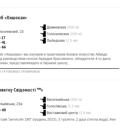
уб «Хишокан»
Демиевская
(400 м)
лосеевский, 23
Голосеевская
(500 м)
7-27
Лыбедская
(1.5 км)
5-41
3-66
ё «Хишокан» мы изучаем и практикуем боевое искусство Айкидо
 руководством сенсея Аркадия Красовского, обладателя 4-го дана
кан, представляющего в Украине школу...
Ы ГРУППОВЫХ ТРЕНИРОВОК
звитку Свідомості ™»
Васильківська
(600 м)
льківська, 23а
Голосіївська
(1.2 км)
9-49
Виставковий центр
(1.8 км)
атамі "антисліп 180" (грудень 2015), 3 туалети, 2 душі (тепла вода), free