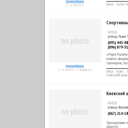
подробнее
MMA
ЗАЛЫ Г
( + 9 ФОТО )
Спортивный
КИЕВ
улица Льва 
no photo
(093) 443-0
(096) 879-5
«Fight Famil
нового форм
тренеров, бо
подробнее
( + 6 ФОТО + 1 ВИДЕО )
MMA
БОКС
ТАЙСКИЙ БОКС
Киевский 
КИЕВ
улица Фроме
no photo
(067) 214-1
Тренировки 
(МАУП).