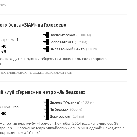
 БОЙ
ого бокса «SIAM» на Голосеево
Васильковская
(1000 м)
стренко, 4
Голосеевская
(1.2 км)
1-40
Выставочный центр
(1.8 км)
8-78
вок находится в здании общежития национального аграрного
.
ВЫХ ТРЕНИРОВОК
ТАЙСКИЙ БОКС (МУАЙ ТАЙ)
й клуб «Гермес» на метро «Лыбедская»
Дворец "Украина"
(400 м)
овича, 156
Лыбедская
(600 м)
9-00
Демиевская
(1.4 км)
 спортивному клубу «Гермес» 1 октября 2014 года исполнилось 35
тренер — Кравченко Марк Михайлович.Зал на "Лыбедской" находится в
орткомплекса "Успех".