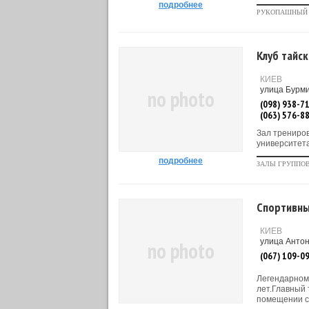
подробнее
РУКОПАШНЫЙ
Клуб тайск
КИЕВ
улица Бурми
no photo
(098) 938-7
(063) 576-8
Зал трениро
университета
подробнее
ЗАЛЫ ГРУППО
Спортивны
КИЕВ
улица Антон
no photo
(067) 109-0
Легендарному
лет.Главный 
помещении сп