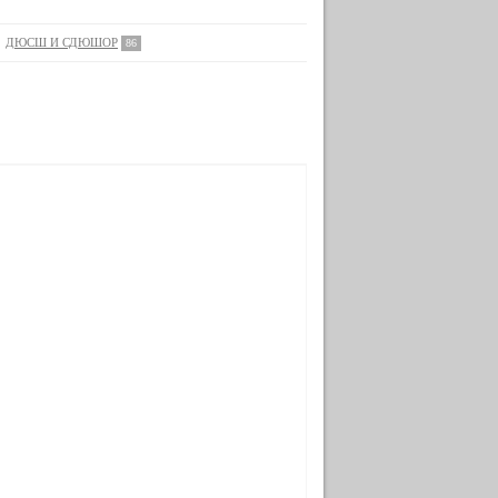
ДЮСШ И СДЮШОР
86