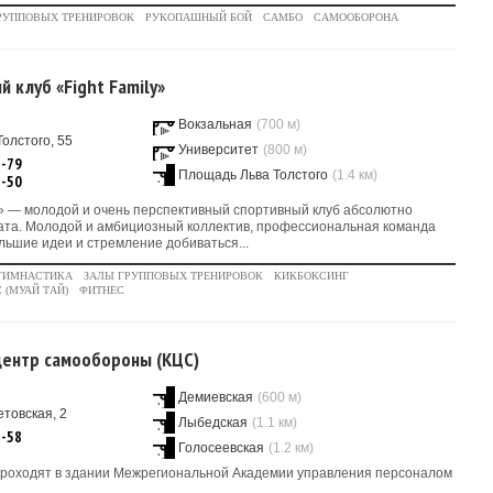
РУППОВЫХ ТРЕНИРОВОК
РУКОПАШНЫЙ БОЙ
САМБО
САМООБОРОНА
 клуб «Fight Family»
Вокзальная
(700 м)
Толстого, 55
Университет
(800 м)
8-79
Площадь Льва Толстого
(1.4 км)
1-50
y» — молодой и очень перспективный спортивный клуб абсолютно
ата. Молодой и амбициозный коллектив, профессиональная команда
льшие идеи и стремление добиваться...
ГИМНАСТИКА
ЗАЛЫ ГРУППОВЫХ ТРЕНИРОВОК
КИКБОКСИНГ
 (МУАЙ ТАЙ)
ФИТНЕС
центр самообороны (КЦС)
Демиевская
(600 м)
товская, 2
Лыбедская
(1.1 км)
8-58
Голосеевская
(1.2 км)
проходят в здании Межрегиональной Академии управления персоналом