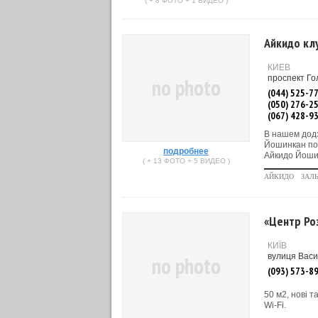
( + 8 ФОТО + 1 ВИДЕО )
Айкидо кл
КИЕВ
проспект Го
no photo
(044) 525-7
(050) 276-2
(067) 428-9
В нашем додз
Йошинкан под
подробнее
Айкидо Йошин
( + 13 ФОТО + 5 ВИДЕО )
АЙКИДО
ЗАЛ
«Центр Ро
КИЇВ
вулиця Васи
no photo
(093) 573-8
50 м2, нові т
Wi-Fi.