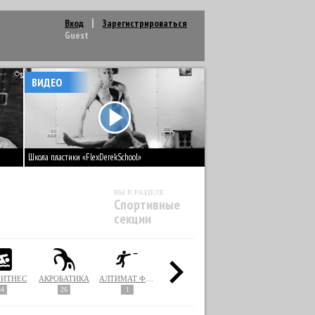
Вход
Зарегистрироваться
Guest
ВИДЕО
Школа пластики «FlexDerekSchool»
ВЫ В РАЗДЕЛЕ
Спортивные
секции
ФИТНЕС
АКРОБАТИКА
АЛТИМАТ ФРИСБИ
АЛЬПИНИЗМ / СКАЛОЛАЗАНИЕ
АМЕРИКАНСКИЙ ФУТБОЛ
34
26
1
3
7