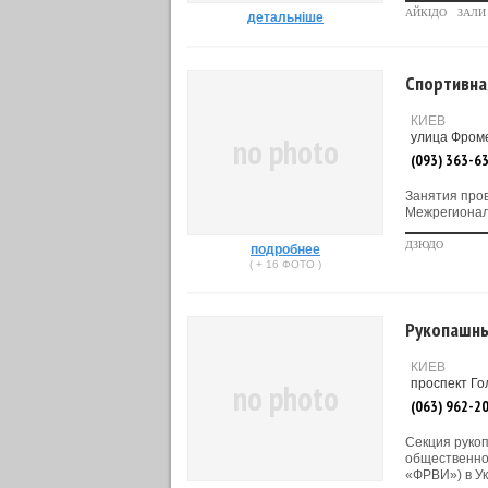
АЙКІДО
ЗАЛИ
детальніше
Спортивна
КИЕВ
улица Фроме
no photo
(093) 363-6
Занятия пров
Межрегионал
ДЗЮДО
подробнее
( + 16 ФОТО )
Рукопашны
КИЕВ
проспект Го
no photo
(063) 962-2
Секция руко
общественно
«ФРВИ») в Ук