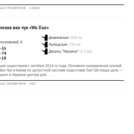
ВЫХ ТРЕНИРОВОК
САМБО
чения вин чун «Wu Dao»
Демиевская
(500 м)
лосеевский, 6
Лыбедская
(700 м)
4-33
Дворец "Украина"
(1.3 км)
1-74
0-10
ция существуем с октября 2014-го года. Основное направление усилий
ин Чун в Киеве по целостной системе подготовки San Sik.Наша цель —
шего в Украине центра для...
ВЫХ ТРЕНИРОВОК
УШУ