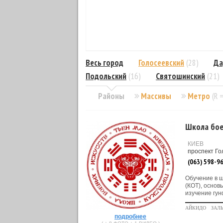
Весь город
Голосеевский
(28)
Да
Подольский
(16)
Святошинский
(21)
Районы
Массивы
Метро
(R 
Школа бое
КИЕВ
проспект Го
(063) 598-9
Обучение в ш
(КОТ), основ
изучение гунф
АЙКИДО
ЗАЛ
подробнее