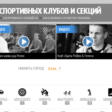
 СПОРТИВНЫХ КЛУБОВ И СЕКЦИЙ
00
СПОРТИВНЫХ СЕКЦИЙ ИЗ
70
НАСЕЛЕННЫХ ПУНКТОВ УКРАИНЫ
ДЕО
ВИДЕО
ая школа ушу. Promo
Клуб «Sparta ProBox & Fitness»
СМЕНИТЬ ГОРОД:
Киев
АВТОМОДЕЛИРОВАНИЕ
АВТОСПОРТ
АЙКИДО
АКАДЕМИЧЕСКАЯ ГРЕБЛЯ
АКВААЭРОБИКА
АКВА
2
1
69
4
38