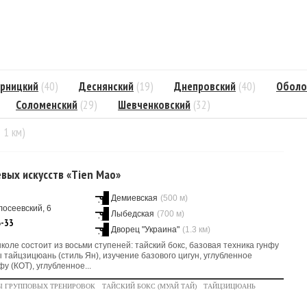
рницкий
(40)
Деснянский
(19)
Днепровский
(40)
Оболо
Соломенский
(29)
Шевченковский
(32)
= 1 км)
вых искусств «Tien Mao»
Демиевская
(500 м)
лосеевский, 6
Лыбедская
(700 м)
6-33
Дворец "Украина"
(1.3 км)
коле состоит из восьми ступеней: тайский бокс, базовая техника гунфу
ы тайцзицюань (стиль Ян), изучение базового цигун, углубленное
у (КОТ), углубленное...
Ы ГРУППОВЫХ ТРЕНИРОВОК
ТАЙСКИЙ БОКС (МУАЙ ТАЙ)
ТАЙЦЗИЦЮАНЬ