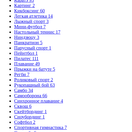
Каратэ
93
Картинг
2
Кикбоксинг
60
Легкая атлетика
14
Лыжный спорт
3
Мини-футбол
7
Настольный теннис
17
Ниндзюцу
3
Панкратион
5
Парусный спорт
1
Пейнтбол
1
Пилатес
111
Плавание
49
Прыжки на батуте
5
Регби
7
Роликовый спорт
2
Рукопашный бой
63
Самбо
34
Самооборона
66
Синхронное плавание
4
Сквош
6
Скейтбординг
1
Сноубординг
1
Софтбол
2
Спортивная гимнастика
7