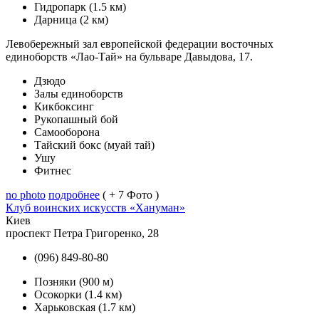
Гидропарк
(1.5 км)
Дарница
(2 км)
Левобережный зал европейской федерации восточных
единоборств «Лао-Тай» на бульваре Давыдова, 17.
Дзюдо
Залы единоборств
Кикбоксинг
Рукопашный бой
Самооборона
Тайский бокс (муай тай)
Ушу
Фитнес
no photo
подробнее
( + 7 Фото )
Клуб воинских искусств «Хануман»
Киев
проспект Петра Григоренко, 28
(096) 849-80-80
Позняки
(900 м)
Осокорки
(1.4 км)
Харьковская
(1.7 км)