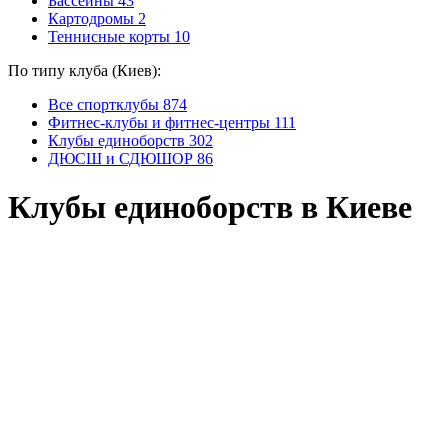
Бассейны
43
Картодромы
2
Теннисные корты
10
По типу клуба (Киев):
Все спортклубы
874
Фитнес-клубы и фитнес-центры
111
Клубы единоборств
302
ДЮСШ и СДЮШОР
86
Клубы единоборств в Киеве