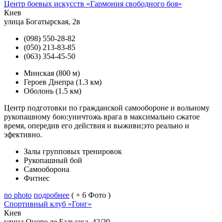
Центр боевых искусств «Гармония свободного боя»
Киев
улица Богатырская, 2в
(098) 550-28-82
(050) 213-83-85
(063) 354-45-50
Минская
(800 м)
Героев Днепра
(1.3 км)
Оболонь
(1.5 км)
Центр подготовки по гражданской самообороне и вольному
рукопашному бою:уничтожь врага в максимально сжатое
время, опередив его действия и выживи;это реально и
эфективно.
Залы групповых тренировок
Рукопашный бой
Самооборона
Фитнес
no photo
подробнее
( + 6 Фото )
Спортивный клуб «Гонг»
Киев
улица Оноре де Бальзака, 42/20