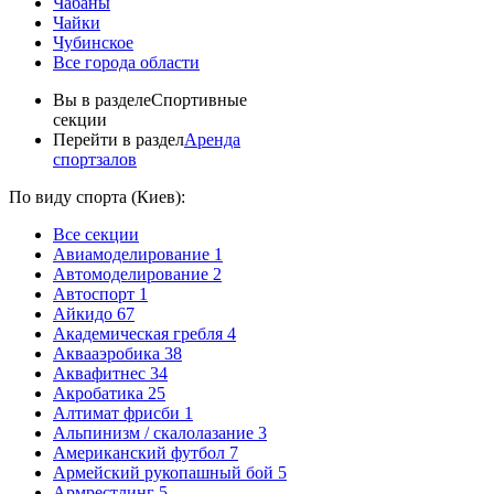
Чабаны
Чайки
Чубинское
Все города области
Вы в разделе
Спортивные
секции
Перейти в раздел
Аренда
спортзалов
По виду спорта (Киев):
Все секции
Авиамоделирование
1
Автомоделирование
2
Автоспорт
1
Айкидо
67
Академическая гребля
4
Аквааэробика
38
Аквафитнес
34
Акробатика
25
Алтимат фрисби
1
Альпинизм / скалолазание
3
Американский футбол
7
Армейский рукопашный бой
5
Армрестлинг
5