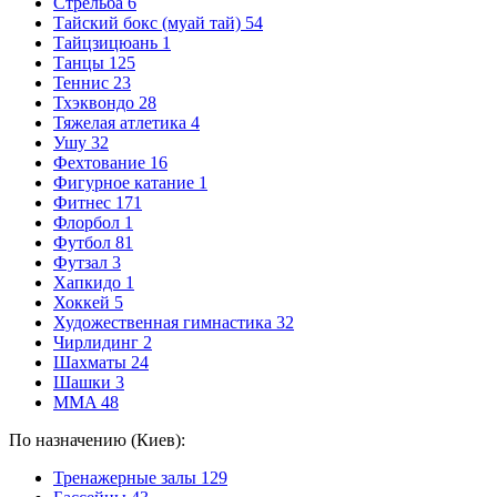
Стрельба
6
Тайский бокс (муай тай)
54
Тайцзицюань
1
Танцы
125
Теннис
23
Тхэквондо
28
Тяжелая атлетика
4
Ушу
32
Фехтование
16
Фигурное катание
1
Фитнес
171
Флорбол
1
Футбол
81
Футзал
3
Хапкидо
1
Хоккей
5
Художественная гимнастика
32
Чирлидинг
2
Шахматы
24
Шашки
3
MMA
48
По назначению (Киев):
Тренажерные залы
129