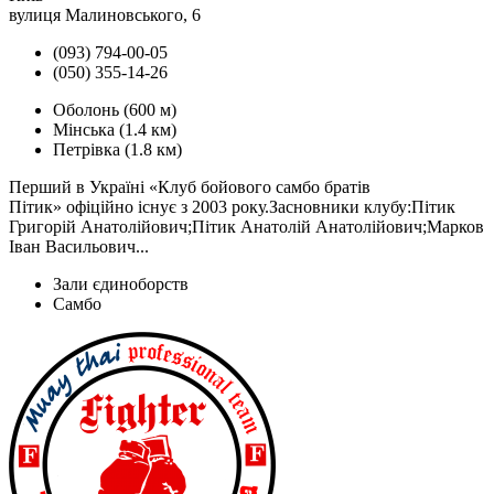
вулиця Малиновського, 6
(093) 794-00-05
(050) 355-14-26
Оболонь
(600 м)
Мінська
(1.4 км)
Петрівка
(1.8 км)
Перший в Україні «Клуб бойового самбо братів
Пітик» офіційно існує з 2003 року.Засновники клубу:Пітик
Григорій Анатолійович;Пітик Анатолій Анатолійович;Марков
Iван Васильович...
Зали єдиноборств
Самбо