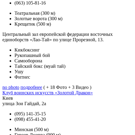
(063) 105-81-16
Театральная
(300 м)
Золотые ворота
(300 м)
Крещатик
(500 м)
Центральный зал европейской федерации восточных
единоборств «Лао-Тай» по улице Прорезной, 13.
Кикбоксинг
Рукопашный бой
Самооборона
Тайский бокс (муай тай)
Ушу
Фитнес
no photo
подробнее
( + 18 Фото + 3 Видео )
Клуб воинских искусств «Золотой Дракон»
Киев
улица Зои Гайдай, 2а
(095) 141-35-15
(098) 455-41-20
Минская
(500 м)
Героев Днепра
(900 м)