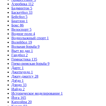
Аэробика
112
Бадминтон
5
Баскетбол
33
Бейсбол
5
Биатлон
1
Бокс
86
Велоспорт
5
Водное поло
4
Воднолыжный спорт
1
Волейбол
19
Вольная борьба
9
Вьет во дао
1
Гандбол
2
Гимнастика
135
Греко-римская борьба
9
Дартс
1
Джиткундо
1
Джиу-джитсу
28
Дзёдо
1
Дзюдо
33
Иайдо
2
Историческое моделирование
1
Йога
165
Капоэйра
20