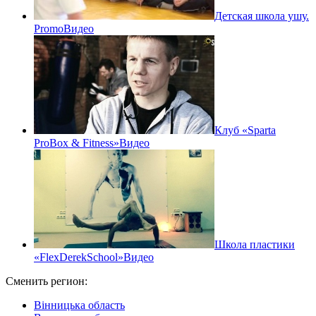
Детская школа ушу.
Promo
Видео
Клуб «Sparta
ProBox & Fitness»
Видео
Школа пластики
«FlexDerekSchool»
Видео
Сменить регион:
Вінницька область