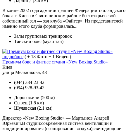
Дарница
(3.4 км)
В конце 2002 года администрацией Федерации таиландского
бокса г. Киева в Святошинском районе был открыт свой
собственный зал — зал клуба «Файтер». Из представителей
именно этого клуба формировалась...
Залы групповых тренировок
Тайский бокс (муай тай)
подробнее
( + 18 Фото + 1 Видео )
Премиум бокс и фитнес студия «New Boxing Studio»
Киев
улица Мельникова, 48
(044) 384-23-42
(094) 928-93-42
Дорогожичи
(500 м)
Сырец
(1.8 км)
Шулявская
(2.1 км)
Директор «New Boxing Studio» — Мартынов Андрей
Юрьевич.В студии:современная система вентиляции и
кондиционирования (озонирование воздуха);светодиодное