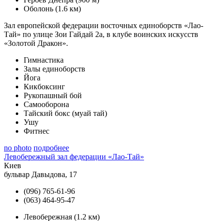
Оболонь
(1.6 км)
Зал европейской федерации восточных единоборств «Лао-
Тай» по улице Зои Гайдай 2а, в клубе воинских искусств
«Золотой Дракон».
Гимнастика
Залы единоборств
Йога
Кикбоксинг
Рукопашный бой
Самооборона
Тайский бокс (муай тай)
Ушу
Фитнес
no photo
подробнее
Левобережный зал федерации «Лао-Тай»
Киев
бульвар Давыдова, 17
(096) 765-61-96
(063) 464-95-47
Левобережная
(1.2 км)