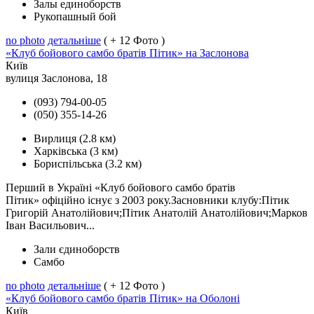
Залы единоборств
Рукопашный бой
no photo
детальніше
( + 12 Фото )
«Клуб бойового самбо братів Пітик» на Заслонова
Київ
вулиця Заслонова, 18
(093) 794-00-05
(050) 355-14-26
Вирлиця
(2.8 км)
Харківська
(3 км)
Бориспільська
(3.2 км)
Перший в Україні «Клуб бойового самбо братів
Пітик» офіційно існує з 2003 року.Засновники клубу:Пітик
Григорій Анатолійович;Пітик Анатолій Анатолійович;Марков
Iван Васильович...
Зали єдиноборств
Самбо
no photo
детальніше
( + 12 Фото )
«Клуб бойового самбо братів Пітик» на Оболоні
Київ