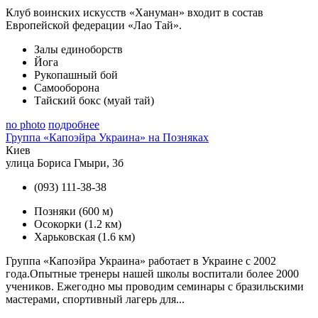
Клуб воинских искусств «Хануман» входит в состав
Европейской федерации «Лао Тай».
Залы единоборств
Йога
Рукопашный бой
Самооборона
Тайский бокс (муай тай)
no photo
подробнее
Группа «Капоэйра Украина» на Позняках
Киев
улица Бориса Гмыри, 3б
(093) 111-38-38
Позняки
(600 м)
Осокорки
(1.2 км)
Харьковская
(1.6 км)
Группа «Капоэйра Украина» работает в Украине с 2002
года.Опытные тренеры нашей школы воспитали более 2000
учеников. Ежегодно мы проводим семинары с бразильскими
мастерами, спортивный лагерь для...