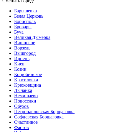
Сменить город:
Барышевка
Белая Церковь
Борисполь
Бровары
Буча
Великая Дымерка
Вишневое
Ворзель
Вышгород
Ирпень
Киев
Козин
Коцюбинское
Красиловка
Крюковщина
Лычанка
Немишаево
Новоселки
Обухов
Петропавловская Борщаговка
Софиевская Борщаговка
Счастливое
Фастов