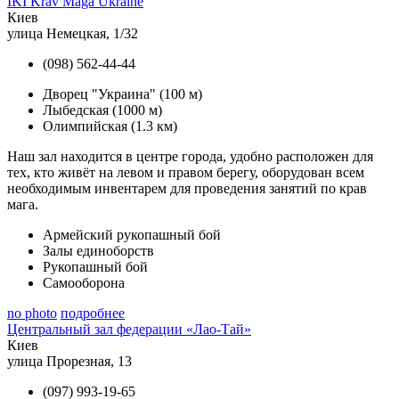
IKI Krav Maga Ukraine
Киев
улица Немецкая, 1/32
(098) 562-44-44
Дворец "Украина"
(100 м)
Лыбедская
(1000 м)
Олимпийская
(1.3 км)
Наш зал находится в центре города, удобно расположен для
тех, кто живёт на левом и правом берегу, оборудован всем
необходимым инвентарем для проведения занятий по крав
мага.
Армейский рукопашный бой
Залы единоборств
Рукопашный бой
Самооборона
no photo
подробнее
Центральный зал федерации «Лао-Тай»
Киев
улица Прорезная, 13
(097) 993-19-65