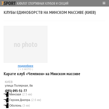
≡
КАТАЛОГ СПОРТИВНЫХ КЛУБОВ И СЕКЦИЙ
КЛУБЫ ЕДИНОБОРСТВ НА МИНСКОМ МАССИВЕ (КИЕВ)
no photo
подробнее
( + 3 ФОТО )
Карате клуб «Чемпион» на Минском массиве
КИЕВ
улица Полярная, 8в
(093) 093-51-77
Минская
(2.5 км)
Героев Днепра
(2.6 км)
Оболонь
(3 км)