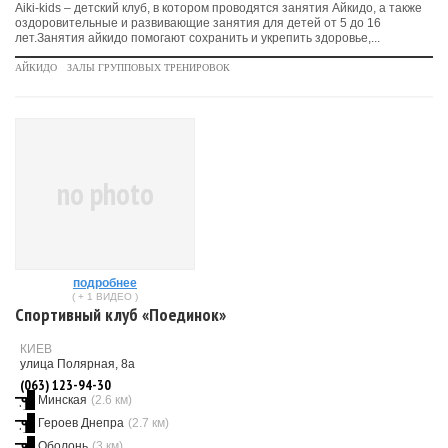
Aiki-kids – детский клуб, в котором проводятся занятия Айкидо, а также
оздоровительные и развивающие занятия для детей от 5 до 16
лет.Занятия айкидо помогают сохранить и укрепить здоровье,...
АЙКИДО
ЗАЛЫ ГРУППОВЫХ ТРЕНИРОВОК
no photo
подробнее
( + 1 ВИДЕО )
Спортивный клуб «Поединок»
КИЕВ
улица Полярная, 8а
(063) 123-94-30
Минская
(2.6 км)
Героев Днепра
(2.7 км)
Оболонь
(3 км)