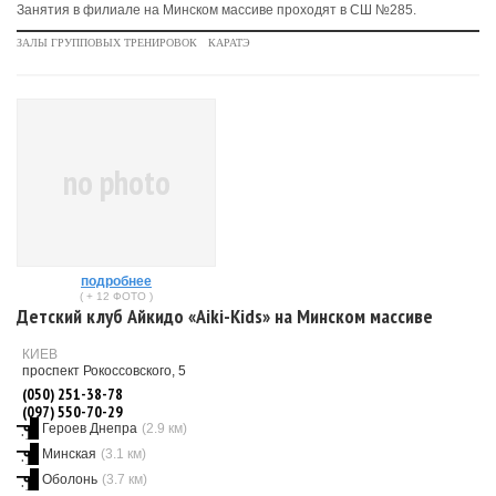
Занятия в филиале на Минском массиве проходят в СШ №285.
ЗАЛЫ ГРУППОВЫХ ТРЕНИРОВОК
КАРАТЭ
no photo
подробнее
( + 12 ФОТО )
Детский клуб Айкидо «Aiki-Kids» на Минском массиве
КИЕВ
проспект Рокоссовского, 5
(050) 251-38-78
(097) 550-70-29
Героев Днепра
(2.9 км)
Минская
(3.1 км)
Оболонь
(3.7 км)