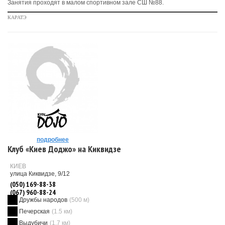
Занятия проходят в малом спортивном зале СШ №88.
КАРАТЭ
подробнее
Клуб «Киев Доджо» на Киквидзе
КИЕВ
улица Киквидзе, 9/12
(050) 169-88-38
(067) 960-88-24
Дружбы народов
(500 м)
Печерская
(1.5 км)
Выдубичи
(1.7 км)