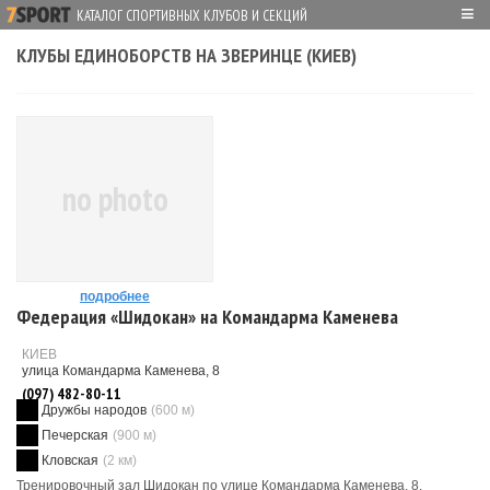
≡
КАТАЛОГ СПОРТИВНЫХ КЛУБОВ И СЕКЦИЙ
КЛУБЫ ЕДИНОБОРСТВ НА ЗВЕРИНЦЕ (КИЕВ)
no photo
подробнее
Федерация «Шидокан» на Командарма Каменева
КИЕВ
улица Командарма Каменева, 8
(097) 482-80-11
Дружбы народов
(600 м)
Печерская
(900 м)
Кловская
(2 км)
Тренировочный зал Шидокан по улице Командарма Каменева, 8.