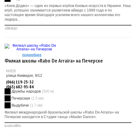
«Киев Доджо» — один из первых клубов боевых искусств в Украине. Наш
клуб, успешно занимается развитием айкидо с 1989 года и по
настоящее время благодаря усилиям всего нашего коллектива его
лидера...
АЙКИДО
подробнее
Филиал школы «Rabo De Arraira» на Печерске
КИЕВ
улица Киквидзе, 9/12
(066) 119-25-32
(063) 682-93-84
Дружбы народов
(500 м)
Печерская
(1.5 км)
Выдубичи
(1.7 км)
Филиал международной бразильской школы «Rabo De Arraira» на
Печерске находится в Студии танца «Master Dance».
КАПОЭЙРА