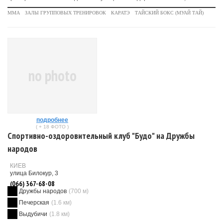
MMA
ЗАЛЫ ГРУППОВЫХ ТРЕНИРОВОК
КАРАТЭ
ТАЙСКИЙ БОКС (МУАЙ ТАЙ)
no photo
подробнее
( + 18 ФОТО )
Спортивно-оздоровительный клуб "Будо" на Дружбы
народов
КИЕВ
улица Билокур, 3
(066) 367-68-08
Дружбы народов
(700 м)
Печерская
(1.6 км)
Выдубичи
(1.8 км)