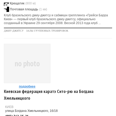
Крещатик
(800 м)
Почтовая площадь
(1 км)
Клуб бразильского джиу-джитсу и сабмишн грепплинга «Грейси Барра
Киев» — первый клуб бразильского джиу-джитсу, официально
созданный в Украине 29 сентября 2008. Весной 2013 года клуб ...
ДЖИУ-ДЖИТСУ
ЗАЛЫ ГРУППОВЫХ ТРЕНИРОВОК
no photo
подробнее
Киевская федерация каратэ Сито-рю на Богдана
Хмельницкого
КИЕВ
улица Богдана Хмельницкого, 16/18