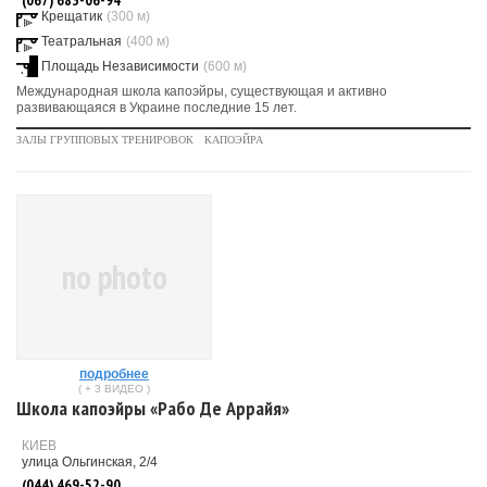
(067) 683-06-94
Крещатик
(300 м)
Театральная
(400 м)
Площадь Независимости
(600 м)
Международная школа капоэйры, существующая и активно
развивающаяся в Украине последние 15 лет.
ЗАЛЫ ГРУППОВЫХ ТРЕНИРОВОК
КАПОЭЙРА
no photo
подробнее
( + 3 ВИДЕО )
Школа капоэйры «Рабо Де Аррайя»
КИЕВ
улица Ольгинская, 2/4
(044) 469-52-90