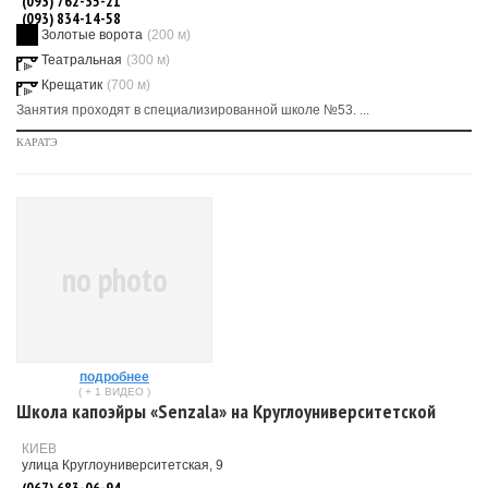
(093) 762-35-21
(093) 834-14-58
Золотые ворота
(200 м)
Театральная
(300 м)
Крещатик
(700 м)
Занятия проходят в специализированной школе №53. ...
КАРАТЭ
no photo
подробнее
( + 1 ВИДЕО )
Школа капоэйры «Senzala» на Круглоуниверситетской
КИЕВ
улица Круглоуниверситетская, 9