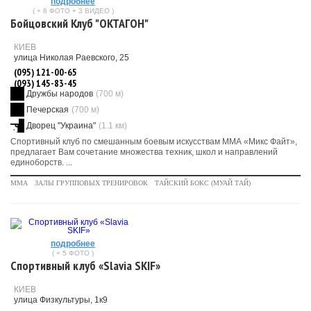
подробнее
( + 8 ФОТО + 3 ВИДЕО )
Бойцовский Клуб "ОКТАГОН"
КИЕВ
улица Николая Раевского, 25
(095) 121-00-65
(093) 145-83-45
Дружбы народов
(700 м)
Печерская
(700 м)
Дворец "Украина"
(1.1 км)
Спортивный клуб по смешанным боевым искусствам ММА «Микс Файт»,
предлагает Вам сочетание множества техник, школ и направлений
единоборств. ...
MMA
ЗАЛЫ ГРУППОВЫХ ТРЕНИРОВОК
ТАЙСКИЙ БОКС (МУАЙ ТАЙ)
подробнее
( + 5 ФОТО )
Спортивный клуб «Slavia SKIF»
КИЕВ
улица Физкультуры, 1к9