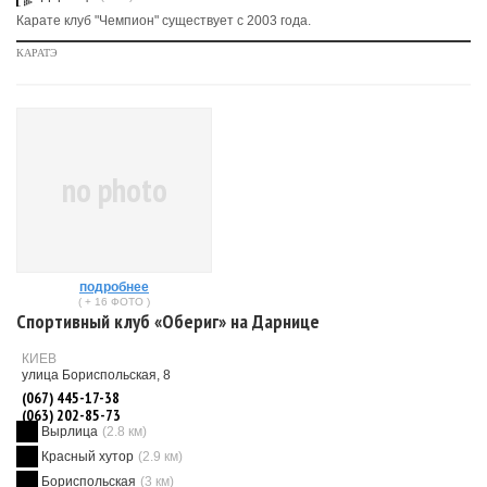
Карате клуб "Чемпион" существует с 2003 года.
КАРАТЭ
no photo
подробнее
( + 16 ФОТО )
Спортивный клуб «Обериг» на Дарнице
КИЕВ
улица Бориспольская, 8
(067) 445-17-38
(063) 202-85-73
Вырлица
(2.8 км)
Красный хутор
(2.9 км)
Бориспольская
(3 км)