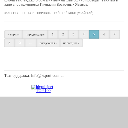
Школа таиландского бокса «Ринг» на Святошино проводит занятия в
зале спорткомплекса Гимназии Восточных Языков.
ЗАЛЫ ГРУППОВЫХ ТРЕНИРОВОК
ТАЙСКИЙ БОКС (МУАЙ ТАЙ)
« первая
‹ предыдущая
1
2
3
4
5
6
7
8
9
…
следующая ›
последняя »
Техподдержка:
info@7sport.com.ua