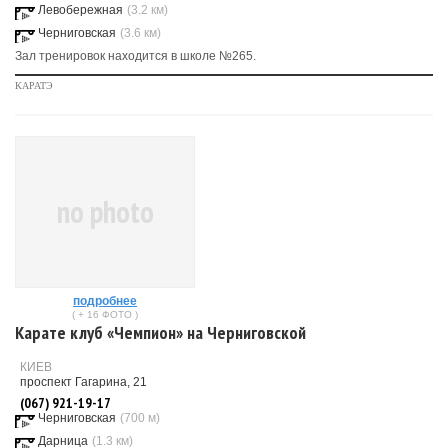
Левобережная
(3.2 км)
Черниговская
(3.6 км)
Зал тренировок находится в школе №265.
КАРАТЭ
no photo
подробнее
( + 16 ФОТО )
Карате клуб «Чемпион» на Черниговской
КИЕВ
проспект Гагарина, 21
(067) 921-19-17
Черниговская
(700 м)
Дарница
(1.3 км)