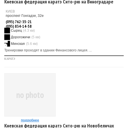
Киевская федерация каратэ Сито-рю на Виноградаре
КИЕВ
проспект Гонгадзе, 32е
(093) 762-35-21
(093) 834-14-58
Сырец
(4.3 км)
Дорогожичи
(5 км)
Минская
(5.6 км)
Тренировки проходят в здании Финансового лицея. ...
КАРАТЭ
no photo
подробнее
Киевская федерация каратэ Сито-рю на Новобеличах