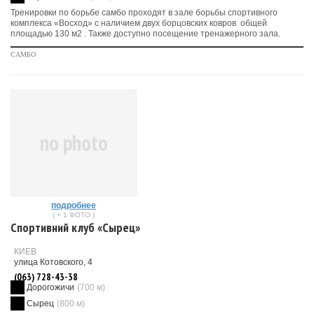
Тренировки по борьбе самбо проходят в зале борьбы спортивного
комплекса «Восход» с наличием двух борцовских ковров общей
площадью 130 м2 . Также доступно посещение тренажерного зала.
САМБО
no photo
подробнее
( + 1 ФОТО )
Спортивний клуб «Сырец»
КИЕВ
улица Котовского, 4
(063) 728-43-38
Дорогожичи
(700 м)
Сырец
(800 м)