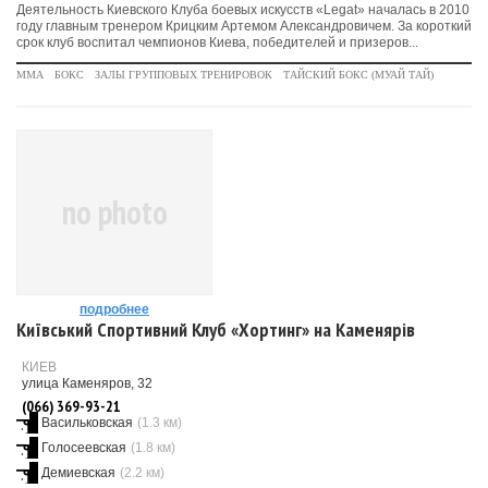
Деятельность Киевского Клуба боевых искусств «Legat» началась в 2010
году главным тренером Крицким Артемом Александровичем. За короткий
срок клуб воспитал чемпионов Киева, победителей и призеров...
MMA
БОКС
ЗАЛЫ ГРУППОВЫХ ТРЕНИРОВОК
ТАЙСКИЙ БОКС (МУАЙ ТАЙ)
no photo
подробнее
Київський Спортивний Клуб «Хортинг» на Каменярів
КИЕВ
улица Каменяров, 32
(066) 369-93-21
Васильковская
(1.3 км)
Голосеевская
(1.8 км)
Демиевская
(2.2 км)