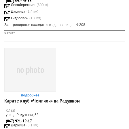
(067) 597-76-83
Левобережная
(600 м)
Дарница
(1.4 км)
Гидропарк
(1.7 км)
Зал тренировок находится в здании лицея №208.
КАРАТЭ
no photo
подробнее
Карате клуб «Чемпион» на Радужном
КИЕВ
улица Радужная, 53
(067) 921-19-17
Дарница
(3.1 км)