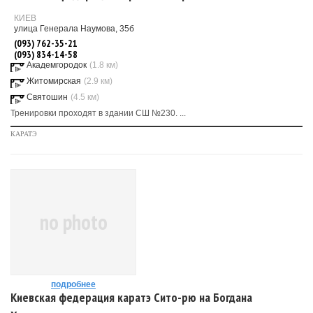
КИЕВ
улица Генерала Наумова, 35б
(093) 762-35-21
(093) 834-14-58
Академгородок
(1.8 км)
Житомирская
(2.9 км)
Святошин
(4.5 км)
Тренировки проходят в здании СШ №230. ...
КАРАТЭ
no photo
подробнее
Киевская федерация каратэ Сито-рю на Богдана