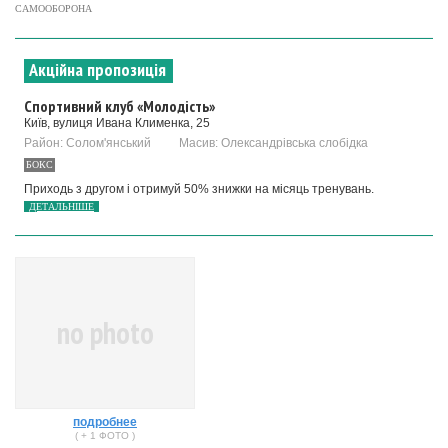
САМООБОРОНА
Акційна пропозиція
Спортивний клуб «Молодість»
Київ, вулиця Ивана Клименка, 25
Район: Солом'янський
Масив: Олександрівська слобідка
БОКС
Приходь з другом і отримуй 50% знижки на місяць тренувань.
ДЕТАЛЬНІШЕ
no photo
подробнее
( + 1 ФОТО )