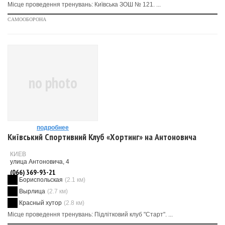
Місце проведення тренувань: Київська ЗОШ № 121. ...
САМООБОРОНА
no photo
подробнее
Київський Спортивний Клуб «Хортинг» на Антоновича
КИЕВ
улица Антоновича, 4
(066) 369-93-21
Бориспольская
(2.1 км)
Вырлица
(2.7 км)
Красный хутор
(2.8 км)
Місце проведення тренувань: Підлітковий клуб "Старт". ...