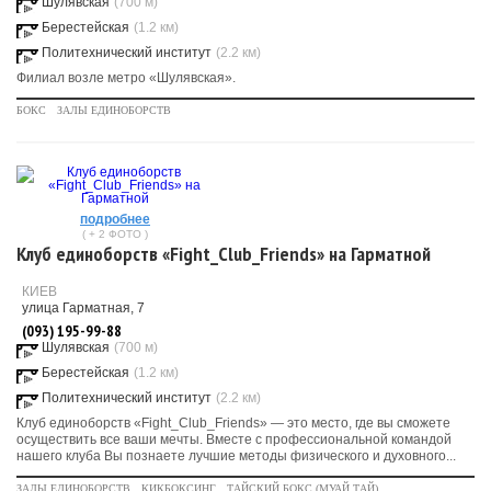
Шулявская
(700 м)
Берестейская
(1.2 км)
Политехнический институт
(2.2 км)
Филиал возле метро «Шулявская».
БОКС
ЗАЛЫ ЕДИНОБОРСТВ
подробнее
( + 2 ФОТО )
Клуб единоборств «Fight_Club_Friends» на Гарматной
КИЕВ
улица Гарматная, 7
(093) 195-99-88
Шулявская
(700 м)
Берестейская
(1.2 км)
Политехнический институт
(2.2 км)
Клуб единоборств «Fight_Club_Friends» — это место, где вы сможете
осуществить все ваши мечты. Вместе с профессиональной командой
нашего клуба Вы познаете лучшие методы физического и духовного...
ЗАЛЫ ЕДИНОБОРСТВ
КИКБОКСИНГ
ТАЙСКИЙ БОКС (МУАЙ ТАЙ)