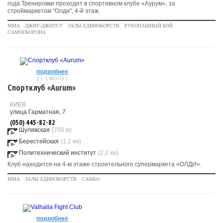
года.Тренировки проходят в спортивном клубе «Аурум», за
строймаркетом "Олди", 4-й этаж.
MMA
ДЖИУ-ДЖИТСУ
ЗАЛЫ ЕДИНОБОРСТВ
РУКОПАШНЫЙ БОЙ
САМООБОРОНА
подробнее
( + 1 ФОТО )
Спортклуб «Aurum»
КИЕВ
улица Гарматная, 7
(050) 445-82-82
Шулявская
(700 м)
Берестейская
(1.2 км)
Политехнический институт
(2.2 км)
Клуб находится на 4-м этаже строительного супермаркета «ОЛДИ».
MMA
ЗАЛЫ ЕДИНОБОРСТВ
САМБО
подробнее