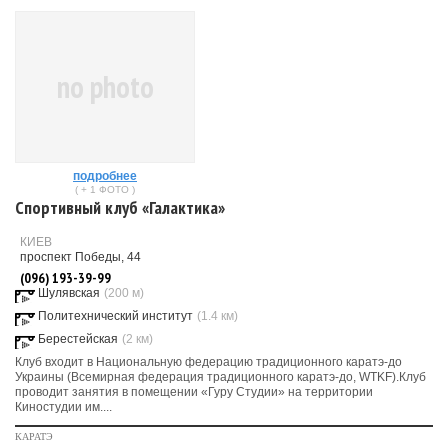
no photo
подробнее
( + 1 ФОТО )
Спортивный клуб «Галактика»
КИЕВ
проспект Победы, 44
(096) 193-39-99
Шулявская
(200 м)
Политехнический институт
(1.4 км)
Берестейская
(2 км)
Клуб входит в Национальную федерацию традиционного каратэ-до
Украины (Всемирная федерация традиционного каратэ-до, WTKF).Клуб
проводит занятия в помещении «Гуру Студии» на территории
Киностудии им....
КАРАТЭ