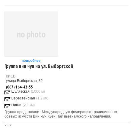
no photo
подробнее
Группа вин чун на ул. Выборгской
КИЕВ
улица Выборгская, 82
(067) 164-42-55
Шулявская
(1000 м)
Берестейская
(1.2 км)
Нивки
(2.1 км)
Группа представляет Международную федерацию традиционных
боевых искусств Вин Чун Куен Пай вьетнамского направления.
УШУ