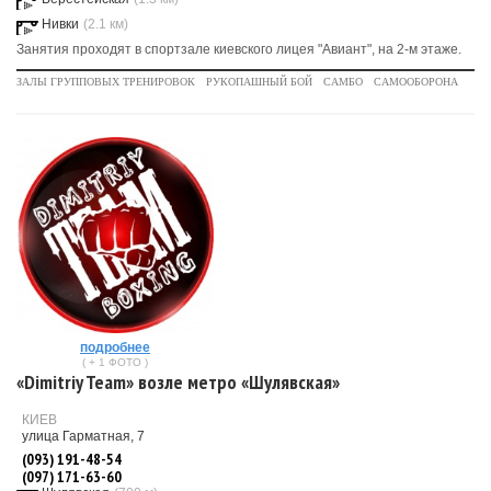
Нивки
(2.1 км)
Занятия проходят в спортзале киевского лицея "Авиант", на 2-м этаже.
ЗАЛЫ ГРУППОВЫХ ТРЕНИРОВОК
РУКОПАШНЫЙ БОЙ
САМБО
САМООБОРОНА
подробнее
( + 1 ФОТО )
«Dimitriy Team» возле метро «Шулявская»
КИЕВ
улица Гарматная, 7
(093) 191-48-54
(097) 171-63-60