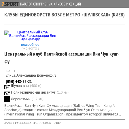
КАТАЛОГ СПОРТИВНЫХ КЛУБОВ И СЕКЦИЙ
КЛУБЫ ЕДИНОБОРСТВ ВОЗЛЕ МЕТРО «ШУЛЯВСКАЯ» (КИЕВ)
подробнее
( + 2 ФОТО )
Центральный клуб Балтийской ассоциации Вин Чун кунг-
фу
КИЕВ
улица Александра Довженко, 3
(050) 448-32-21
Шулявская
(400 м)
Политехнический институт
(1.6 км)
Дорогожичи
(1.7 км)
Балтийская Вин Чун Кунг-Фу Ассоциация (Baltijos Wing Tsun Kung fu
Asociacija) входит в состав Международной Вин Чун Организации
(International Wing Tsun Organization), президентом которой является...
ЗАЛЫ ГРУППОВЫХ ТРЕНИРОВОК
УШУ