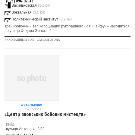
(095) 096-02-48
Васильковская
(3.2 км)
Вокзальная
(3.5 км)
Политехнический институт
(3.9 км)
Тренировочный зал Ассоциации рукопашного боя «Тайфун» находиться
по улице Федора Эрнста, 4.
РУКОПАШНЫЙ БОЙ
САМООБОРОНА
no photo
детальніше
( + 1 ФОТО )
«Центр японських бойових мистецтв»
КИЇВ
вулиця Антонова, 2/32