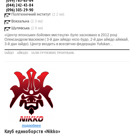
(099) 763-65-64
(044) 242-43-84
(096) 303-29-90
Політехнічний інститут
(2.2 км)
Вокзальна
(2.3 км)
Шулявська
(2.8 км)
«Центр японських бойових мистецтв» було засновано в 2012 році
Олександром Івасюком ( 3-й дан айкідо нісіо будо, 2-й дан айкідо айкікай,
3-й дан іайдо). Центр входить в всесвітню федерацію Yufukan...
ІАЙДО
АЙКІДО
ЗАЛИ ГРУПОВИХ ТРЕНУВАНЬ
подробнее
Клуб единоборств «Nikko»