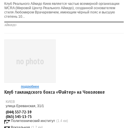
Клуб Реального Айкидо Киев является частью всемирной организации
WCRA (Мировой Центр Реального Айкидо), созданной основателем
стиля Любомиром Врачаревичем, имеющим чёрный пояс и высшую
степень 10...
АЙКИДО
no photo
подробнее
Клуб таиландского бокса «Файтер» на Чоколовке
КИЕВ
улица Ереванская, 31/1
(044) 337-72-39
(063) 343-13-73
Политехнический институт
(1.4 км)
Вокзальная
(1.7 км)