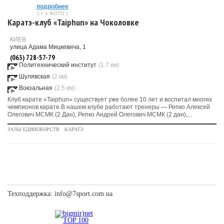
подробнее
( + 1 ФОТО )
Каратэ-клуб «Taiphun» на Чоколовке
КИЕВ
улица Адама Мицкевича, 1
(063) 728-57-79
Политехнический институт
(1.7 км)
Шулявская
(2 км)
Вокзальная
(2.5 км)
Клуб карате «Taiphun» существует уже более 10 лет и воспитал многих
чемпионов карате.В нашем клубе работают тренеры — Репко Алексей
Олегович МСМК (2 Дан), Репко Андрей Олегович МСМК (2 дан),...
ЗАЛЫ ЕДИНОБОРСТВ
КАРАТЭ
Техподдержка:
info@7sport.com.ua