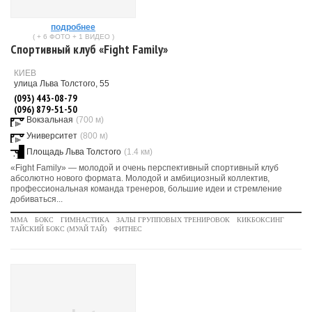
подробнее
( + 6 ФОТО + 1 ВИДЕО )
Спортивный клуб «Fight Family»
КИЕВ
улица Льва Толстого, 55
(093) 443-08-79
(096) 879-51-50
Вокзальная
(700 м)
Университет
(800 м)
Площадь Льва Толстого
(1.4 км)
«Fight Family» — молодой и очень перспективный спортивный клуб
абсолютно нового формата. Молодой и амбициозный коллектив,
профессиональная команда тренеров, большие идеи и стремление
добиваться...
MMA
БОКС
ГИМНАСТИКА
ЗАЛЫ ГРУППОВЫХ ТРЕНИРОВОК
КИКБОКСИНГ
ТАЙСКИЙ БОКС (МУАЙ ТАЙ)
ФИТНЕС