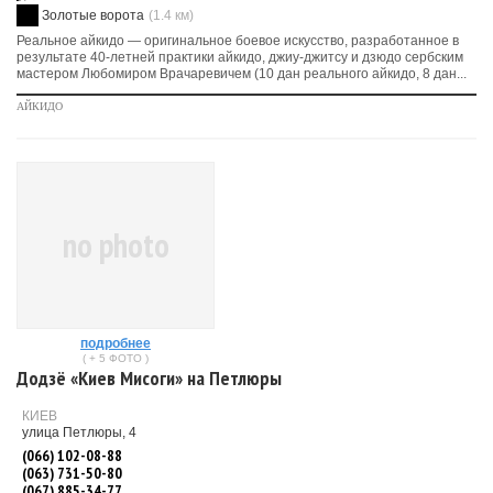
Золотые ворота
(1.4 км)
Реальное айкидо — оригинальное боевое искусство, разработанное в
результате 40-летней практики айкидо, джиу-джитсу и дзюдо сербским
мастером Любомиром Врачаревичем (10 дан реального айкидо, 8 дан...
АЙКИДО
no photo
подробнее
( + 5 ФОТО )
Додзё «Киев Мисоги» на Петлюры
КИЕВ
улица Петлюры, 4
(066) 102-08-88
(063) 731-50-80
(067) 885-34-77