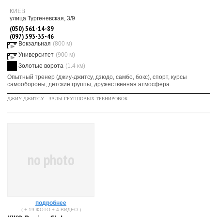
КИЕВ
улица Тургеневская, 3/9
(050) 561-14-89
(097) 593-35-46
Вокзальная
(800 м)
Университет
(900 м)
Золотые ворота
(1.4 км)
Опытный тренер (джиу-джитсу, дзюдо, самбо, бокс), спорт, курсы
самообороны, детские группы, дружественная атмосфера.
ДЖИУ-ДЖИТСУ
ЗАЛЫ ГРУППОВЫХ ТРЕНИРОВОК
no photo
подробнее
( + 19 ФОТО + 4 ВИДЕО )