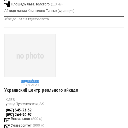
Площадь Льва Толстого
(1.3 км)
Айкидо линии Кристиана Тиссье (Франция).
АЙКИДО
ЗАЛЫ ЕДИНОБОРСТВ
no photo
подробнее
( + 7 ФОТО )
Украинский центр реального айкидо
КИЕВ
улица Тургеневская, 3/9
(067) 345-32-32
(097) 264-90-97
Вокзальная
(800 м)
Университет
(900 м)