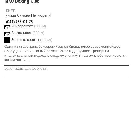
KIKO Boxing Club
КИЕВ
улица Симона Петлюры, 4
(044) 235-04-75
Университет
(500 м)
Вокзальная
(900 м)
Золотые ворота
(1.1 км)
Один из старейших боксерских залов Киева;новое современнейшее
оборудование и полный ремонт 2013 года;лучшие тренеры и
индивидуальный подход к каждому ученику.В нашем клубе тренируются
как именитые...
БОКС
ЗАЛЫ ЕДИНОБОРСТВ