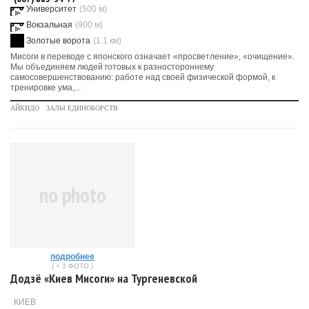
Университет
(500 м)
Вокзальная
(900 м)
Золотые ворота
(1.1 км)
Мисоги в переводе с японского означает «просветление», «очищение».
Мы объединяем людей готовых к разностороннему
самосовершенствованию: работе над своей физической формой, к
тренировке ума,...
АЙКИДО
ЗАЛЫ ЕДИНОБОРСТВ
no photo
подробнее
( + 3 ФОТО )
Додзё «Киев Мисоги» на Тургеневской
КИЕВ