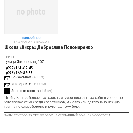
no photo
подробнее
( + 2 ФОТО + 1 ВИДЕО )
Школа «Вихрь» Доброслава Пономаренко
КИЕВ
улица Жилянская, 107
(093) 161-63-45
(096) 769-87-85
Вокзальная
(400 м)
Университет
(900 м)
Золотые ворота
(1.5 км)
Чтобы Ваш ребенок стал сильным, умел постоять за себя и уверенно
чувствовал себя среди сверстников, мы открыли детско-юношескую
группу по самообороне и рукопашному бою.
ЗАЛЫ ГРУППОВЫХ ТРЕНИРОВОК
РУКОПАШНЫЙ БОЙ
САМООБОРОНА