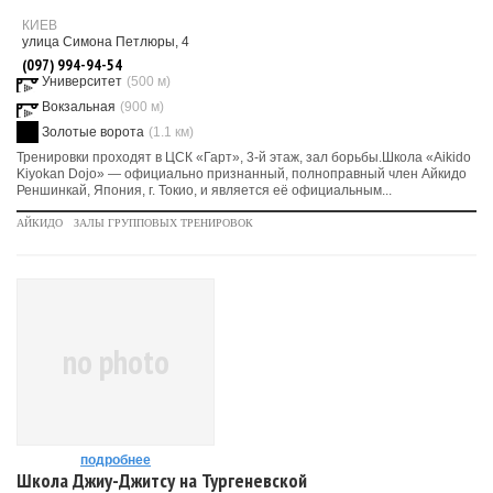
КИЕВ
улица Симона Петлюры, 4
(097) 994-94-54
Университет
(500 м)
Вокзальная
(900 м)
Золотые ворота
(1.1 км)
Тренировки проходят в ЦСК «Гарт», 3-й этаж, зал борьбы.Школа «Aikido
Kiyokan Dojo» — официально признанный, полноправный член Айкидо
Реншинкай, Япония, г. Токио, и является её официальным...
АЙКИДО
ЗАЛЫ ГРУППОВЫХ ТРЕНИРОВОК
no photo
подробнее
Школа Джиу-Джитсу на Тургеневской