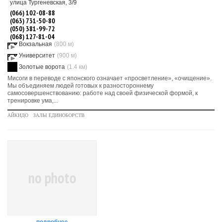
улица Тургеневская, 3/9
(066) 102-08-88
(063) 731-50-80
(050) 381-99-72
(068) 127-81-04
Вокзальная
(800 м)
Университет
(900 м)
Золотые ворота
(1.4 км)
Мисоги в переводе с японского означает «просветление», «очищение».
Мы объединяем людей готовых к разностороннему
самосовершенствованию: работе над своей физической формой, к
тренировке ума,...
АЙКИДО
ЗАЛЫ ЕДИНОБОРСТВ
no photo