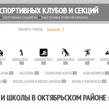
 СПОРТИВНЫХ КЛУБОВ И СЕКЦИЙ
00
СПОРТИВНЫХ СЕКЦИЙ ИЗ
70
НАСЕЛЕННЫХ ПУНКТОВ УКРАИНЫ
СМЕНИТЬ ГОРОД:
Харьков
ИДО
АКВААЭРОБИКА
АКВАФИТНЕС
АКРОБАТИКА
АЛЬПИНИЗМ / СКАЛОЛАЗАНИЕ
АРМРЕ
1
7
6
5
3
 ЗАЛЫ
БАССЕЙНЫ
ТЕННИСНЫЕ КОРТЫ
ЗАЛЫ БИЛЬЯРДА
80
10
1
5
Ы
ФИТНЕС-КЛУБЫ И ФИТНЕС-ЦЕНТРЫ
КЛУБЫ ЕДИНОБОРСТВ
270
62
134
И ШКОЛЫ В ОКТЯБРЬСКОМ РАЙОНЕ 