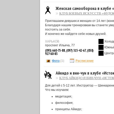
Женская самооборона в клубе 
КЛУБ БОЕВЫХ ИСКУССТВ «ФУДОК
Приглашаем девушек и женщин от 14 лет (коне
Благодаря нашим тренировкам вы станете уве
постоять за себя.
И конечно же найдете себе новых друзей.
ХАРЬКОВ
Холод
проспект Ильича, 77
Южный
(093) 660-75-88, (097) 315-42-67, (050)
Центр
927-60-83
Фото
(1)
Расписание
Айкидо и вин-чун в клубе «Исто
КЛУБ АЙКИДО И ВИН-ЧУН «ИСТО
Для детей с 5-12 лет. Инструктор — Шинкарен
Что мы изучаем:
медитация;
философия;
принципы Айкидо;