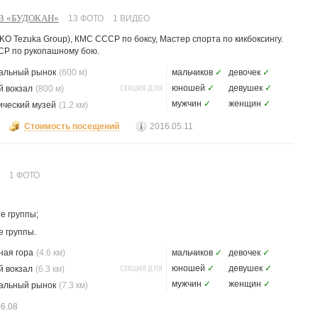
В «БУДОКАН»
13 ФОТО
1 ВИДЕО
KO Tezuka Group), КМС СССР по боксу, Мастер спорта по кикбоксингу.
СР по рукопашному бою.
альный рынок
(600 м)
мальчиков
✓
девочек
✓
СЕКЦИЯ ДЛЯ
юношей
✓
девушек
✓
 вокзал
(800 м)
мужчин
✓
женщин
✓
ический музей
(1.2 км)
Стоимость посещений
2016.05.11
1 ФОТО
е группы;
е группы.
ная гора
(4.6 км)
мальчиков
✓
девочек
✓
СЕКЦИЯ ДЛЯ
юношей
✓
девушек
✓
 вокзал
(6.3 км)
мужчин
✓
женщин
✓
альный рынок
(7.3 км)
06.08