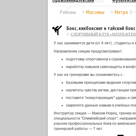
Орджоникидзевский
(32)
Фрунзенск
Районы
Массивы
Метро
(R 
Бокс, кикбоксинг и тайский бок
СПОРТИВНЫЙ КЛУБ «MIXFIGHTER
У нас занимаются дети (от 6 лет) , студенты и
Направление секции предусматривает:
подготовку спортсменов к соревнованиям
наработку навыков самозащиты в конфл
У нас на тренировке вы ознакомитесь с :
базовыми принципами ведения спортивн
научитесь чувству ритма, дистанции при
поставите "нокаутирующие" удары и свя
закрепите данные навыки в учебных по
Инструктор секции — Максим Норец, тренер-ис
специальности "Олимпийский спорт", направлен
учасник профессиональных боев по кикбоксин
тренерской работы — 7 лет.