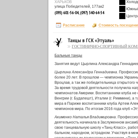
ХАРЬКОВ
Холод
улица Победителей, 177ак2
Южный
(095) 601-56-04, (097) 340-64-54
Центр
Расписание
Стоимость посещени
Танцы в ГСК «Этуаль»
ГОСТИНИЧНО-СПОРТИВНЫЙ КОМ
Бальные танцы
Занятия ведут Цырлина Александра Геннадие
Цырлина Александра Геннадиевна
. Професси
более 20 лет. В прошлом — чемпионка Украин
Вроцлав, а так же победительница открытого 
За время трудовой деятельности получила наг
чемпионатов Америки. Воспитанники клуба не 
Венгрии (г. Будапешт), Италии (г. Риммини), а 
мира в Париже воспитанники клуба Артем Але
чемпионов мира. По итогам 2016 года клуб «Э
Акименко Наталья Владимировна
. Профессио
деятельность начинала в Заслуженном ансамбл
свою танцевальную школу «Танц-Класс», рабо
бальном, народном, эстрадном. Участвуя в ме