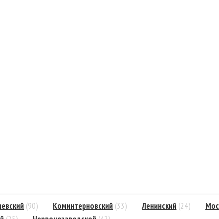
иевский
(90)
Коминтерновский
(33)
Ленинский
(24)
Мос