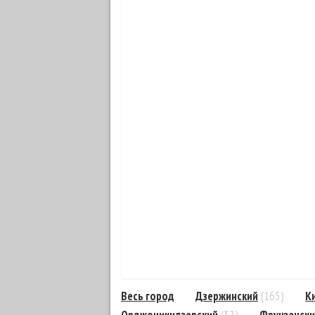
Весь город
Дзержинский
(165)
К