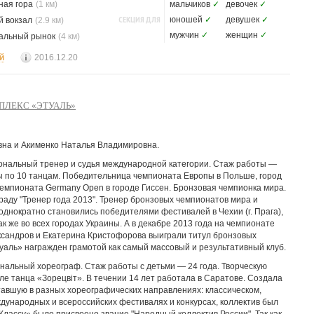
ная гора
(1 км)
мальчиков
✓
девочек
✓
СЕКЦИЯ ДЛЯ
юношей
✓
девушек
✓
 вокзал
(2.9 км)
мужчин
✓
женщин
✓
альный рынок
(4 км)
й
2016.12.20
ПЛЕКС «ЭТУАЛЬ»
вна и Акименко Наталья Владимировна.
ональный тренер и судья международной категории. Стаж работы —
ы по 10 танцам. Победительница чемпионата Европы в Польше, город
чемпионата Germany Open в городе Гиссен. Бронзовая чемпионка мира.
раду "Тренер года 2013". Тренер бронзовых чемпионатов мира и
однократно становились победителями фестивалей в Чехии (г. Прага),
так же во всех городах Украины. А в декабре 2013 года на чемпионате
ксандров и Екатерина Кристофорова выиграли титул бронзовых
туаль» награжден грамотой как самый массовый и результативный клуб.
нальный хореограф. Стаж работы с детьми — 24 года. Творческую
е танца «Зорецвіт». В течении 14 лет работала в Саратове. Создала
тавшую в разных хореографических направлениях: классическом,
ждународных и всероссийских фестивалях и конкурсах, коллектив был