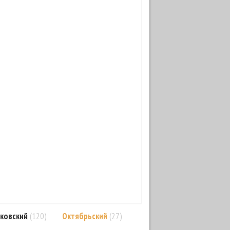
ковский
(120)
Октябрьский
(27)