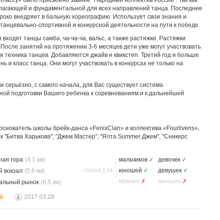
лассу» было присвоено звание "Народный коллектив России". Так как
лагающей и фундаментальной для всех направлений танца. Последние
роко внедряет в бальную хореографию. Использует свои знания и
 танцевально-спортивной и конкурсной деятельности на пути к победе.
входят танцы самба, ча-ча-ча, вальс, а также растяжки. Растяжки
. После занятий на протяжении 3-6 месяцев дети уже могут участвовать
ся техника танцев. Добавляются джайв и квикстеп. Третий год и больше
 и класс танца. Они могут участвовать в конкурсах не только на
серьёзно, с самого начала, для Вас существует система
ной подготовки Вашего ребенка к соревнованиям и к дальнейшей
 основатель школы брейк-данса «FenixClan» и коллектива «Fourlivens»,
ак "Битва Харькова", "Джем Мастер", "Ялта Summer Джем", "Сникерс
ная гора
(4.1 км)
мальчиков
✓
девочек
✓
СЕКЦИЯ ДЛЯ
юношей
✓
девушек
✓
 вокзал
(5.6 км)
мужчин
✗
женщин
✗
альный рынок
(6.5 км)
й
2017.03.28