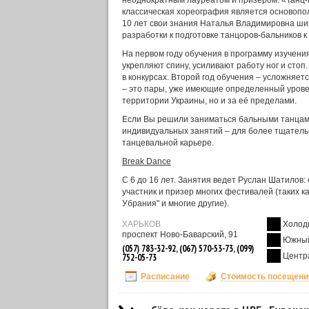
неоднократным лауреатом и призером. «Танц-К
классическая хореография является основопо
10 лет свои знания Наталья Владимировна ши
разработки к подготовке танцоров-бальников к
На первом году обучения в программу изучения 
укрепляют спину, усиливают работу ног и стоп
в конкурсах. Второй год обучения – усложняет
– это пары, уже имеющие определенный уровень
территории Украины, но и за её пределами.
Если Вы решили заниматься бальными танцами 
индивидуальных занятий – для более тщатель
танцевальной карьере.
Break Dance
С 6 до 16 лет. Занятия ведет Руслан Шатилов:
участник и призер многих фестивалей (таких к
Убрания" и многие другие).
ХАРЬКОВ
Холод
проспект Ново-Баварский, 91
Южный
(057) 783-32-92, (067) 570-53-73, (099)
Центр
752-05-73
Расписание
Стоимость посещени