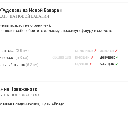
«Фудокан» на Новой Баварии
АН» НА НОВОЙ БАВАРИИ
чный возраст не ограничен).
ренней в себе, обретете желаемую красивую фигуру и сможете
ная гора
(3.9 км)
мальчиков
✗
девочек
✗
СЕКЦИЯ ДЛЯ
юношей
✗
девушек
✓
 вокзал
(5.3 км)
мужчин
✗
женщин
✓
альный рынок
(6.2 км)
к» на Новожаново
К» НА НОВОЖАНОВО
ко Иван Владимирович, 1 дан Айкидо.