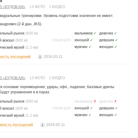
»
В «БУДОКАН»
13 ФОТО
1 ВИДЕО
видуальные тренировки. Уровень подготовки значения не имеет.
ндрович (2-й дан, JKS).
альный рынок
(600 м)
мальчиков
✓
девочек
✓
СЕКЦИЯ ДЛЯ
юношей
✓
девушек
✓
 вокзал
(800 м)
мужчин
✓
женщин
✓
ический музей
(1.2 км)
мость посещений
2016.05.11
В «БУДОКАН»
13 ФОТО
1 ВИДЕО
ся основам: перемещение, удары, офп., падение, базовые дрилы
удут упражнения и в парах.
альный рынок
(600 м)
мальчиков
✗
девочек
✗
СЕКЦИЯ ДЛЯ
юношей
✓
девушек
✓
 вокзал
(800 м)
мужчин
✓
женщин
✓
ический музей
(1.2 км)
имость посещений
2016.05.11