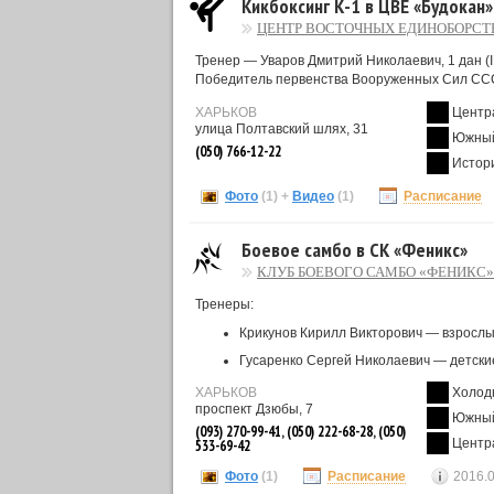
Кикбоксинг К-1 в ЦВЕ «Будокан»
ЦЕНТР ВОСТОЧНЫХ ЕДИНОБОРСТ
Тренер — Уваров Дмитрий Николаевич, 1 дан (I
Победитель первенства Вооруженных Сил СС
ХАРЬКОВ
Центр
улица Полтавский шлях, 31
Южный
(050) 766-12-22
Истор
Фото
(1)
+
Видео
(1)
Расписание
Боевое самбо в СК «Феникс»
КЛУБ БОЕВОГО САМБО «ФЕНИКС»
Тренеры:
Крикунов Кирилл Викторович — взрослы
Гусаренко Сергей Николаевич — детски
ХАРЬКОВ
Холод
проспект Дзюбы, 7
Южный
(093) 270-99-41, (050) 222-68-28, (050)
Центр
533-69-42
Фото
(1)
Расписание
2016.