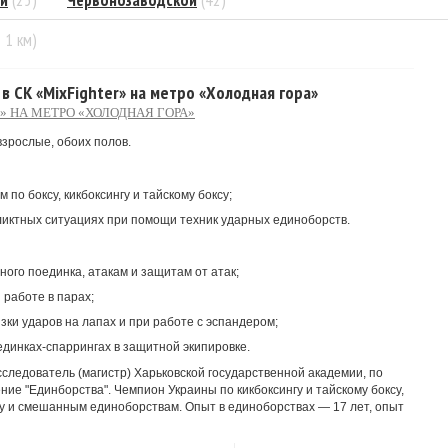
ий
(25)
Червонозаводской
(42)
= 1 км)
с в СК «MixFighter» на метро «Холодная гора»
» НА МЕТРО «ХОЛОДНАЯ ГОРА»
 взрослые, обоих полов.
 по боксу, кикбоксингу и тайскому боксу;
иктных ситуациях при помощи техник ударных единоборств.
ого поединка, атакам и защитам от атак;
 работе в парах;
зки ударов на лапах и при работе с эспандером;
единках-спаррингах в защитной экипировке.
следователь (магистр) Харьковской государственной академии, по
ие "Единборства". Чемпион Украины по кикбоксингу и тайскому боксу,
гу и смешанным единоборствам. Опыт в единоборствах — 17 лет, опыт