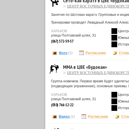
Сёто-кан каратэ в ЦВЕ «Будокан
ЦЕНТР ВОСТОЧНЫХ ЕДИНОБОРСТ
Занятия по Шотокан каратэ. Групповые и инди
Тренировки проводят Левадный Алексей Алекса
ХАРЬКОВ
Центр
улица Полтавский шлях, 31
Южный
(067) 572-59-57
Истор
Фото
(1)
Расписание
Стои
MMA в ЦВЕ «Будокан»
ЦЕНТР ВОСТОЧНЫХ ЕДИНОБОРСТ
Группа новичков. Первое время будет уделять
(подводящие упражнение), основные приемы. Б
ХАРЬКОВ
Центр
улица Полтавский шлях, 31
Южный
(050) 766-12-22
Истор
Видео
(1)
Расписание
Сто