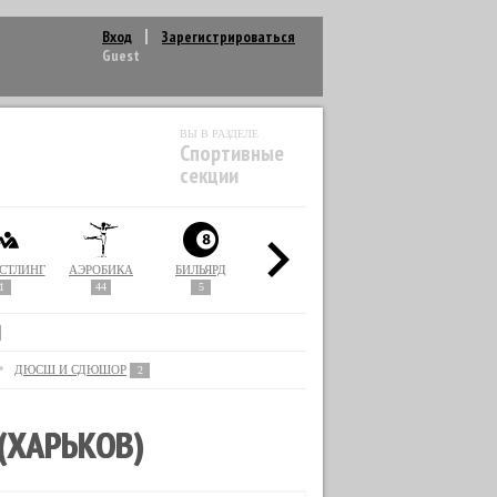
Вход
Зарегистрироваться
Guest
ВЫ В РАЗДЕЛЕ
Спортивные
секции
СТЛИНГ
АЭРОБИКА
БИЛЬЯРД
БОКС
ВОЛЕЙБОЛ
1
44
5
37
1
ДЮСШ И СДЮШОР
2
(ХАРЬКОВ)