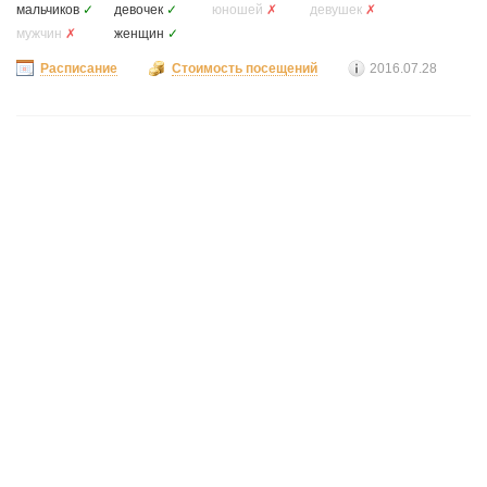
мальчиков
✓
девочек
✓
юношей
✗
девушек
✗
мужчин
✗
женщин
✓
Расписание
Стоимость посещений
2016.07.28