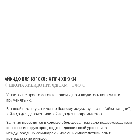
АЙКИДО ДЛЯ ВЗРОСЛЫХ ПРИ ХДЮКМ
ШКОЛА АЙКИДО ПРИ ХДЮКМ
1 ФОТО
У нас вы не просто освоите приемы, но и научитесь понимать и
применять их.
В нашей школе учат именно боевому искусству — а не "айки-танцам",
"айкидо для девочек" или "айкидо для программистов".
Занятия проводятся в хорошо оборудованном зале под руководством
опытных инструкторов, подтвердивших свой уровень на
международных семинарах и имеющих многолетний опыт
преподавания айкидо.