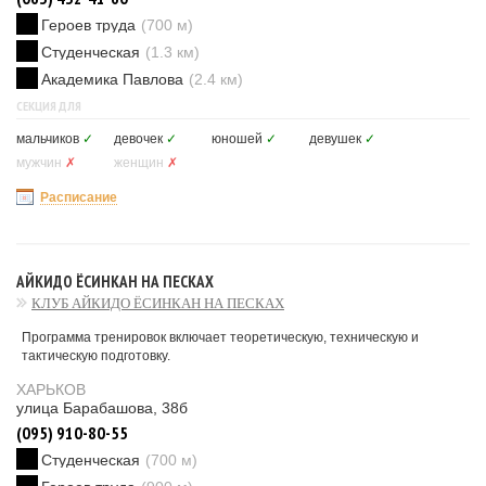
Героев труда
(700 м)
Студенческая
(1.3 км)
Академика Павлова
(2.4 км)
СЕКЦИЯ ДЛЯ
мальчиков
✓
девочек
✓
юношей
✓
девушек
✓
мужчин
✗
женщин
✗
Расписание
АЙКИДО ЁСИНКАН НА ПЕСКАХ
КЛУБ АЙКИДО ЁСИНКАН НА ПЕСКАХ
Программа тренировок включает теоретическую, техническую и
тактическую подготовку.
ХАРЬКОВ
улица Барабашова, 38б
(095) 910-80-55
Студенческая
(700 м)