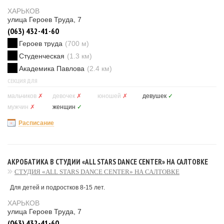
ХАРЬКОВ
улица Героев Труда, 7
(063) 432-41-60
Героев труда
(700 м)
Студенческая
(1.3 км)
Академика Павлова
(2.4 км)
СЕКЦИЯ ДЛЯ
мальчиков
✗
девочек
✗
юношей
✗
девушек
✓
мужчин
✗
женщин
✓
Расписание
АКРОБАТИКА В СТУДИИ «ALL STARS DANCE CENTER» НА САЛТОВКЕ
CТУДИЯ «ALL STARS DANCE CENTER» НА САЛТОВКЕ
Для детей и подростков 8-15 лет.
ХАРЬКОВ
улица Героев Труда, 7
(063) 432-41-60