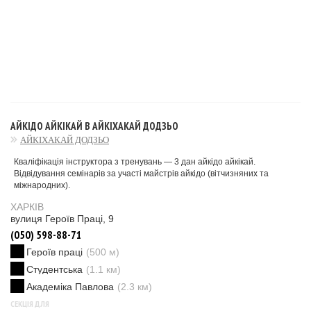
АЙКІДО АЙКІКАЙ В АЙКІХАКАЙ ДОДЗЬО
АЙКІХАКАЙ ДОДЗЬО
Кваліфікація інструктора з тренувань — 3 дан айкідо айкікай.
Відвідування семінарів за участі майстрів айкідо (вітчизняних та
міжнародних).
ХАРКІВ
вулиця Героїв Праці, 9
(050) 598-88-71
Героїв праці
(500 м)
Студентська
(1.1 км)
Академіка Павлова
(2.3 км)
СЕКЦІЯ ДЛЯ