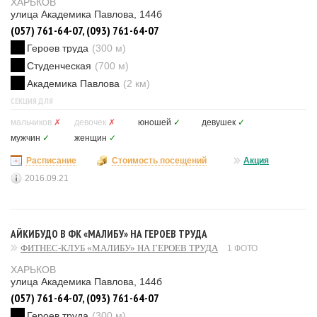
ХАРЬКОВ
улица Академика Павлова, 144б
(057) 761-64-07, (093) 761-64-07
Героев труда
(300 м)
Студенческая
(700 м)
Академика Павлова
(2 км)
СЕКЦИЯ ДЛЯ
мальчиков
✗
девочек
✗
юношей
✓
девушек
✓
мужчин
✓
женщин
✓
Расписание
Стоимость посещений
Акция
2016.09.21
АЙКИБУДО В ФК «МАЛИБУ» НА ГЕРОЕВ ТРУДА
ФИТНЕС-КЛУБ «МАЛИБУ» НА ГЕРОЕВ ТРУДА
1 ФОТО
ХАРЬКОВ
улица Академика Павлова, 144б
(057) 761-64-07, (093) 761-64-07
Героев труда
(300 м)