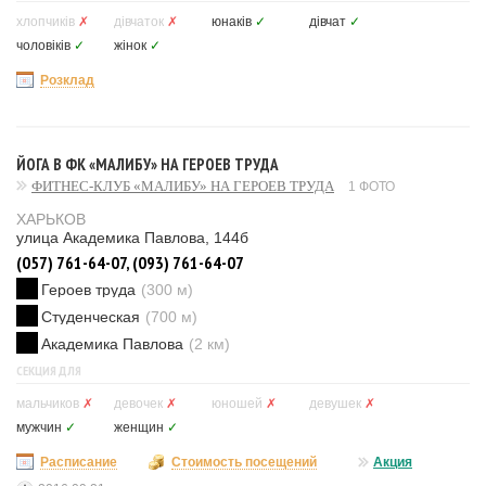
хлопчиків
✗
дівчаток
✗
юнаків
✓
дівчат
✓
чоловіків
✓
жінок
✓
Розклад
ЙОГА В ФК «МАЛИБУ» НА ГЕРОЕВ ТРУДА
ФИТНЕС-КЛУБ «МАЛИБУ» НА ГЕРОЕВ ТРУДА
1 ФОТО
ХАРЬКОВ
улица Академика Павлова, 144б
(057) 761-64-07, (093) 761-64-07
Героев труда
(300 м)
Студенческая
(700 м)
Академика Павлова
(2 км)
СЕКЦИЯ ДЛЯ
мальчиков
✗
девочек
✗
юношей
✗
девушек
✗
мужчин
✓
женщин
✓
Расписание
Стоимость посещений
Акция