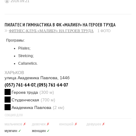
2016.09.21
ПИЛАТЕС И ГИМНАСТИКА В ФК «МАЛИБУ» НА ГЕРОЕВ ТРУДА
ФИТНЕС-КЛУБ «МАЛИБУ» НА ГЕРОЕВ ТРУДА
1 ФОТО
Програмы:
Pilates;
Stretcing;
Callanetics.
ХАРЬКОВ
улица Академика Павлова, 144б
(057) 761-64-07, (093) 761-64-07
Героев труда
(300 м)
Студенческая
(700 м)
Академика Павлова
(2 км)
СЕКЦИЯ ДЛЯ
мальчиков
✗
девочек
✗
юношей
✗
девушек
✗
мужчин
✓
женщин
✓