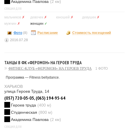
Академика Павлова
(2 км)
СЕКЦИЯ ДЛЯ
мальчиков
✗
девочек
✗
юношей
✗
девушек
✗
мужчин
✗
женщин
✓
Фото
(8)
Расписание
Стоимость посещений
2016.07.28
ТАНЦЫ В ФК «ФЕРОМОН» НА ГЕРОЕВ ТРУДА
ФИТНЕС-КЛУБ «ФЕРОМОН» НА ГЕРОЕВ ТРУДА
1 ФОТО
Программа — Fitness bellydance.
ХАРЬКОВ
улица Героев Труда, 14
(057) 720-05-05, (063) 194-95-64
Героев труда
(400 м)
Студенческая
(800 м)
Академика Павлова
(2 км)
СЕКЦИЯ ДЛЯ