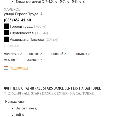
Танцы для детей (2.7-4.5 лет, 5-7 лет, 5-8 лет).
ХАРЬКОВ
улица Героев Труда, 7
(063) 432-41-60
Героев труда
(700 м)
Студенческая
(1.3 км)
Академика Павлова
(2.4 км)
СЕКЦИЯ ДЛЯ
мальчиков
✓
девочек
✓
юношей
✓
девушек
✓
мужчин
✓
женщин
✓
Расписание
ФИТНЕС В СТУДИИ «ALL STARS DANCE CENTER» НА САЛТОВКЕ
CТУДИЯ «ALL STARS DANCE CENTER» НА САЛТОВКЕ
Направления:
Dance Fitness;
Тай-бо.