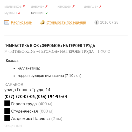
мальчиков
✗
девочек
✗
юношей
✗
девушек
✗
мужчин
✗
женщин
✓
Расписание
Стоимость посещений
2016.07.28
ГИМНАСТИКА В ФК «ФЕРОМОН» НА ГЕРОЕВ ТРУДА
ФИТНЕС-КЛУБ «ФЕРОМОН» НА ГЕРОЕВ ТРУДА
1 ФОТО
Классы:
калланетика;
коррегирующая гимнастика (7-10 лет).
ХАРЬКОВ
улица Героев Труда, 14
(057) 720-05-05, (063) 194-95-64
Героев труда
(400 м)
Студенческая
(800 м)
Академика Павлова
(2 км)
СЕКЦИЯ ДЛЯ