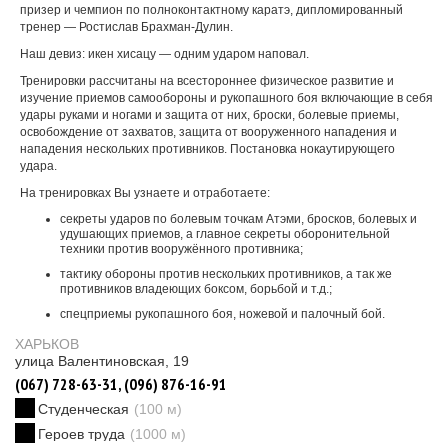
призер и чемпион по полноконтактному каратэ, дипломированный
тренер — Ростислав Брахман-Дулин.
Наш девиз: икен хисацу — одним ударом наповал.
Тренировки рассчитаны на всестороннее физическое развитие и
изучение приемов самообороны и рукопашного боя включающие в себя
удары руками и ногами и защита от них, броски, болевые приемы,
освобождение от захватов, защита от вооруженного нападения и
нападения нескольких противников. Постановка нокаутирующего
удара.
На тренировках Вы узнаете и отработаете:
секреты ударов по болевым точкам Атэми, бросков, болевых и
удушающих приемов, а главное секреты оборонительной
техники против вооружённого противника;
тактику обороны против нескольких противников, а так же
противников владеющих боксом, борьбой и т.д.;
спецприемы рукопашного боя, ножевой и палочный бой.
ХАРЬКОВ
улица Валентиновская, 19
(067) 728-63-31, (096) 876-16-91
Студенческая
(100 м)
Героев труда
(1000 м)