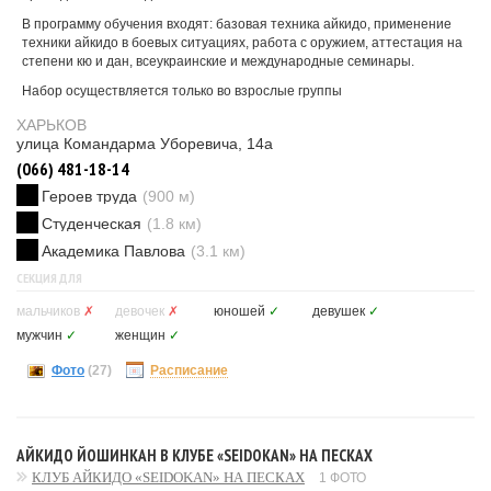
В программу обучения входят: базовая техника айкидо, применение
техники айкидо в боевых ситуациях, работа с оружием, аттестация на
степени кю и дан, всеукраинские и международные семинары.
Набор осуществляется только во взрослые группы
ХАРЬКОВ
улица Командарма Уборевича, 14а
(066) 481-18-14
Героев труда
(900 м)
Студенческая
(1.8 км)
Академика Павлова
(3.1 км)
СЕКЦИЯ ДЛЯ
мальчиков
✗
девочек
✗
юношей
✓
девушек
✓
мужчин
✓
женщин
✓
Фото
(27)
Расписание
АЙКИДО ЙОШИНКАН В КЛУБЕ «SEIDOKAN» НА ПЕСКАХ
КЛУБ АЙКИДО «SEIDOKAN» НА ПЕСКАХ
1 ФОТО