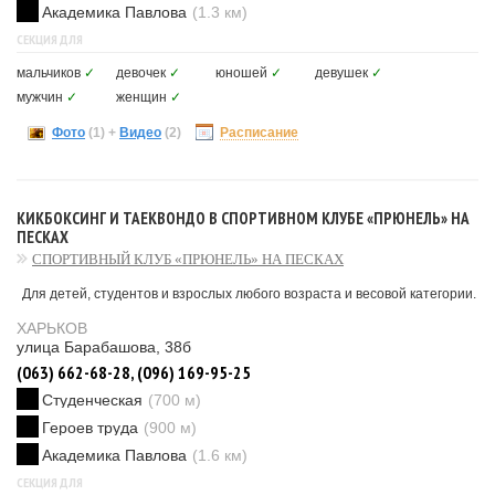
Академика Павлова
(1.3 км)
СЕКЦИЯ ДЛЯ
мальчиков
✓
девочек
✓
юношей
✓
девушек
✓
мужчин
✓
женщин
✓
Фото
(1)
+
Видео
(2)
Расписание
КИКБОКСИНГ И ТАЕКВОНДО В СПОРТИВНОМ КЛУБЕ «ПРЮНЕЛЬ» НА
ПЕСКАХ
СПОРТИВНЫЙ КЛУБ «ПРЮНЕЛЬ» НА ПЕСКАХ
Для детей, студентов и взрослых любого возраста и весовой категории.
ХАРЬКОВ
улица Барабашова, 38б
(063) 662-68-28, (096) 169-95-25
Студенческая
(700 м)
Героев труда
(900 м)
Академика Павлова
(1.6 км)
СЕКЦИЯ ДЛЯ