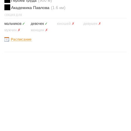
Героев труда
(900 м)
Академика Павлова
(1.6 км)
СЕКЦИЯ ДЛЯ
мальчиков
✓
девочек
✓
юношей
✗
девушек
✗
мужчин
✗
женщин
✗
Расписание