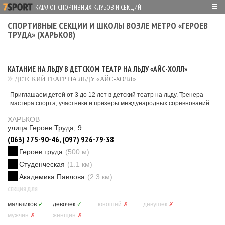
≡
КАТАЛОГ СПОРТИВНЫХ КЛУБОВ И СЕКЦИЙ
СПОРТИВНЫЕ СЕКЦИИ И ШКОЛЫ ВОЗЛЕ МЕТРО «ГЕРОЕВ
ТРУДА» (ХАРЬКОВ)
КАТАНИЕ НА ЛЬДУ В ДЕТСКОМ ТЕАТР НА ЛЬДУ «АЙС-ХОЛЛ»
ДЕТСКИЙ ТЕАТР НА ЛЬДУ «АЙС-ХОЛЛ»
Приглашаем детей от 3 до 12 лет в детский театр на льду. Тренера —
мастера спорта, участники и призеры международных соревнований.
ХАРЬКОВ
улица Героев Труда, 9
(063) 275-90-46, (097) 926-79-38
Героев труда
(500 м)
Студенческая
(1.1 км)
Академика Павлова
(2.3 км)
СЕКЦИЯ ДЛЯ
мальчиков
✓
девочек
✓
юношей
✗
девушек
✗
мужчин
✗
женщин
✗