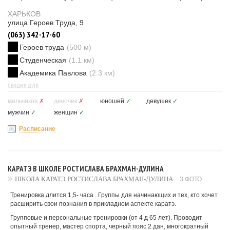
ХАРЬКОВ
улица Героев Труда, 9
(063) 342-17-60
Героев труда
(500 м)
Студенческая
(1.1 км)
Академика Павлова
(2.3 км)
СЕКЦИЯ ДЛЯ
мальчиков
✗
девочек
✗
юношей
✓
девушек
✓
мужчин
✓
женщин
✓
Расписание
КАРАТЭ В ШКОЛЕ РОСТИСЛАВА БРАХМАН-ДУЛИНА
ШКОЛА КАРАТЭ РОСТИСЛАВА БРАХМАН-ДУЛИНА
3 ФОТО
Тренировка длится 1,5- часа . Группы для начинающих и тех, кто хочет
расширить свои познания в прикладном аспекте каратэ.
Групповые и персональные тренировки (от 4 д 65 лет). Проводит
опытный тренер, мастер спорта, черный пояс 2 дан, многократный