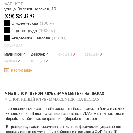
ХАРЬКОВ
улица Валентиновская, 19
(050) 529-17-97
Студенческая
(100 м)
Героев труда
(1000 м)
Академика Павлова
(1.3 км)
СЕКЦИЯ ДЛЯ
мальчиков
✓
девочек
✓
юношей
✗
девушек
✗
мужчин
✗
женщин
✗
Расписание
MMA В СПОРТИВНОМ КЛУБЕ «MMA CENTER» НА ПЕСКАХ
СПОРТИВНЫЙ КЛУБ «MMA CENTER» НА ПЕСКАХ
Тренировки включают в себя элементы бокса, тайского бокса и других
ударных единоборств, адаптированные под ММА с учетом партера и
борьбы в стойке, так же грепплинг (борьба в партере).
В тренировку входит разминка, различные физические упражнения
направленные на улучшение бойцовских навыков и ОФП (crossfit).