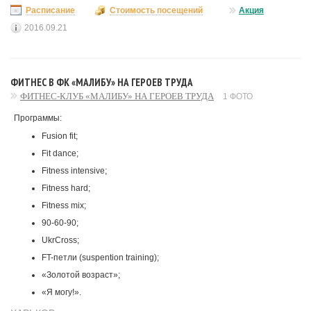
Расписание
Стоимость посещений
Акция
2016.09.21
ФИТНЕС В ФК «МАЛИБУ» НА ГЕРОЕВ ТРУДА
ФИТНЕС-КЛУБ «МАЛИБУ» НА ГЕРОЕВ ТРУДА
1 ФОТО
Программы:
Fusion fit;
Fit dance;
Fitness intensive;
Fitness hard;
Fitness mix;
90-60-90;
UkrCross;
FT-петли (suspention training);
«Золотой возраст»;
«Я могу!».