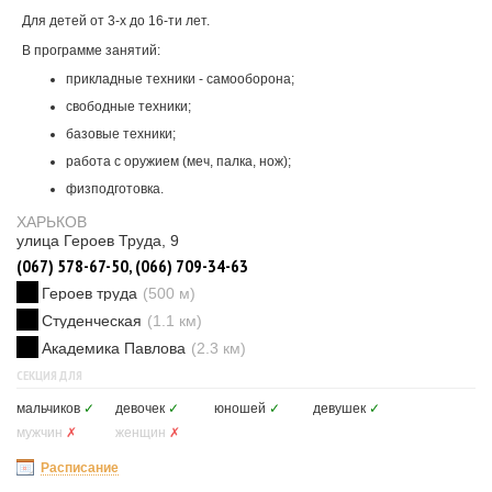
Для детей от 3-х до 16-ти лет.
В программе занятий:
прикладные техники - самооборона;
свободные техники;
базовые техники;
работа с оружием (меч, палка, нож);
физподготовка.
ХАРЬКОВ
улица Героев Труда, 9
(067) 578-67-50, (066) 709-34-63
Героев труда
(500 м)
Студенческая
(1.1 км)
Академика Павлова
(2.3 км)
СЕКЦИЯ ДЛЯ
мальчиков
✓
девочек
✓
юношей
✓
девушек
✓
мужчин
✗
женщин
✗
Расписание