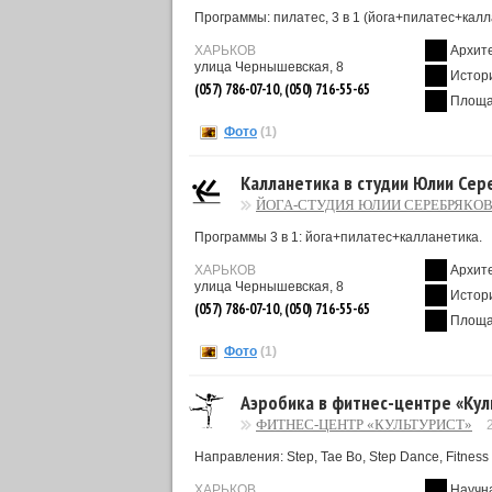
Программы: пилатес, 3 в 1 (йога+пилатес+калл
ХАРЬКОВ
Архит
улица Чернышевская, 8
Истор
(057) 786-07-10, (050) 716-55-65
Площа
Фото
(1)
Калланетика в студии Юлии Се
ЙОГА-СТУДИЯ ЮЛИИ СЕРЕБРЯКО
Программы 3 в 1: йога+пилатес+калланетика.
ХАРЬКОВ
Архит
улица Чернышевская, 8
Истор
(057) 786-07-10, (050) 716-55-65
Площа
Фото
(1)
Аэробика в фитнес-центре «Кул
ФИТНЕС-ЦЕНТР «КУЛЬТУРИСТ»
Направления: Step, Tae Bo, Step Dance, Fitness 
ХАРЬКОВ
Научн