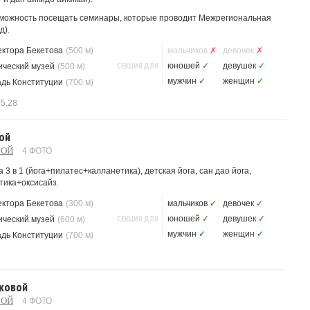
зможность посещать семинары, которые проводит Межрегиональная
д).
ектора Бекетова
(500 м)
мальчиков
✗
девочек
✗
СЕКЦИЯ ДЛЯ
юношей
✓
девушек
✓
ический музей
(500 м)
мужчин
✓
женщин
✓
дь Конституции
(700 м)
05.28
ой
ВОЙ
4 ФОТО
 3 в 1 (йога+пилатес+калланетика), детская йога, сан дао йога,
етика+оксисайз.
ектора Бекетова
(300 м)
мальчиков
✓
девочек
✓
СЕКЦИЯ ДЛЯ
юношей
✓
девушек
✓
ический музей
(600 м)
мужчин
✓
женщин
✓
дь Конституции
(700 м)
яковой
ВОЙ
4 ФОТО