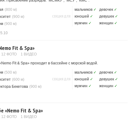
ня. Присвоение разрядов: "МСМКУ", "МСУ", "КМС".
ая
(800 м)
мальчиков
✓
девочек
✓
СЕКЦИЯ ДЛЯ
юношей
✓
девушек
✓
рситет
(900 м)
мужчин
✓
женщин
✓
ом
(900 м)
05.10
Nemo Fit & Spa»
12 ФОТО
1 ВИДЕО
«Nemo Fit & Spa» проходит в бассейне с морской водой.
ом
(500 м)
мальчиков
✓
девочек
✓
СЕКЦИЯ ДЛЯ
юношей
✓
девушек
✓
рситет
(600 м)
мужчин
✓
женщин
✓
ектора Бекетова
(900 м)
бе «Nemo Fit & Spa»
12 ФОТО
1 ВИДЕО