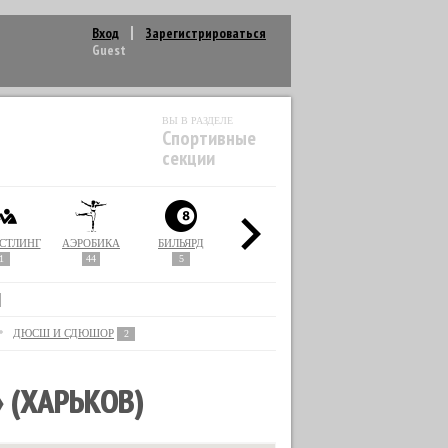
Вход
Зарегистрироваться
Guest
ВЫ В РАЗДЕЛЕ
Спортивные
секции
СТЛИНГ
АЭРОБИКА
БИЛЬЯРД
БОКС
ВОЛЕЙБОЛ
1
44
5
37
1
ДЮСШ И СДЮШОР
2
 (ХАРЬКОВ)