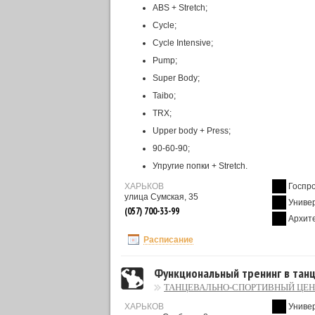
ABS + Stretch;
Cycle;
Cycle Intensive;
Pump;
Super Body;
Taibo;
TRX;
Upper body + Press;
90-60-90;
Упругие попки + Stretch.
ХАРЬКОВ
Госпр
улица Сумская, 35
Униве
(057) 700-33-99
Архит
Расписание
Функциональный тренинг в тан
ТАНЦЕВАЛЬНО-СПОРТИВНЫЙ ЦЕН
ХАРЬКОВ
Униве