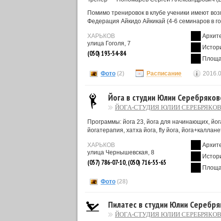
Помимо тренировок в клубе ученики имеют во
Федерация Айкидо Айкикай (4-6 семинаров в го
ХАРЬКОВ
Архит
улица Гоголя, 7
Истор
(050) 193-54-84
Площа
Фото
(2)
Расписание
2016.
Йога в студии Юлии Серебряков
ЙОГА-СТУДИЯ ЮЛИИ СЕРЕБРЯКО
Программы: йога 23, йога для начинающих, йога
йогатерапия, хатха йога, fly йога, йога+каллан
ХАРЬКОВ
Архит
улица Чернышевская, 8
Истор
(057) 786-07-10, (050) 716-55-65
Площа
Фото
(28)
Пилатес в студии Юлии Серебр
ЙОГА-СТУДИЯ ЮЛИИ СЕРЕБРЯКО