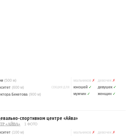
ом
(500 м)
мальчиков
✗
девочек
✗
СЕКЦИЯ ДЛЯ
юношей
✓
девушек
✓
рситет
(600 м)
мужчин
✓
женщин
✓
ектора Бекетова
(900 м)
цевально-спортивном центре «Айва»
ТР «АЙВА»
1 ФОТО
рситет
(100 м)
мальчиков
✗
девочек
✗