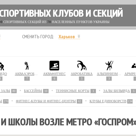
 СПОРТИВНЫХ КЛУБОВ И СЕКЦИЙ
00
СПОРТИВНЫХ СЕКЦИЙ ИЗ
70
НАСЕЛЕННЫХ ПУНКТОВ УКРАИНЫ
СМЕНИТЬ ГОРОД:
Харьков
ИДО
АКВААЭРОБИКА
АКВАФИТНЕС
АКРОБАТИКА
АЛЬПИНИЗМ / СКАЛОЛАЗАНИЕ
АРМРЕ
1
7
6
5
3
 ЗАЛЫ
БАССЕЙНЫ
ТЕННИСНЫЕ КОРТЫ
ЗАЛЫ БИЛЬЯРДА
80
10
1
5
Ы
ФИТНЕС-КЛУБЫ И ФИТНЕС-ЦЕНТРЫ
КЛУБЫ ЕДИНОБОРСТВ
270
62
134
И ШКОЛЫ ВОЗЛЕ МЕТРО «ГОСПРОМ»