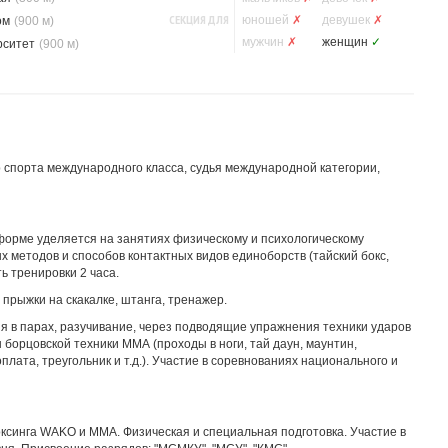
СЕКЦИЯ ДЛЯ
юношей
✗
девушек
✗
ом
(900 м)
мужчин
✗
женщин
✓
рситет
(900 м)
 спорта международного класса, судья международной категории,
форме уделяется на занятиях физическому и психологическому
 методов и способов контактных видов единоборств (тайский бокс,
ь тренировки 2 часа.
, прыжки на скакалке, штанга, тренажер.
я в парах, разучивание, через подводящие упражнения техники ударов
 борцовской техники ММА (проходы в ноги, тай даун, маунтин,
оплата, треугольник и т.д.). Участие в соревнованиях национального и
кбоксинга WAKO и ММА. Физическая и специальная подготовка. Участие в