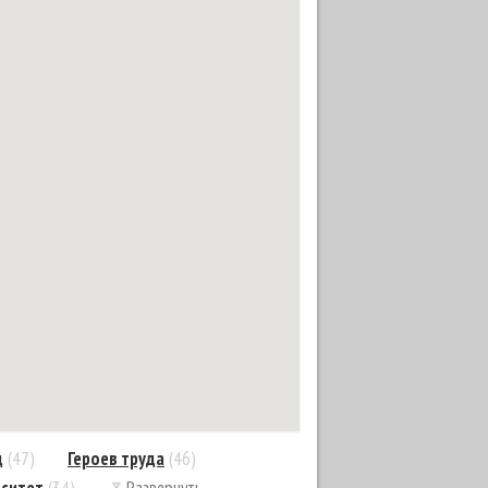
д
(47)
Героев труда
(46)