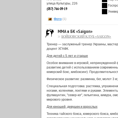
улица Культуры, 22б
Госпр
(057) 766-09-19
Униве
Фото
(1)
MMA в БК «Saigon»
БОЙЦОВСКИЙ КЛУБ «SAIGON»
Тренер — заслуженый тренер Украины, мастер
доцент ХГАФК.
Для детей с 5 лет и старше
Особое внимание в игровой, непринужденной 
развитию детей с использованием современных
кхмерский бокс, кикбоксинг). Продолжительност
Физическое развитие: разминка, бег, молот 3 кг
Специальная подготовка: растяжка, упражнени
ногами, коленями, локтями и руками. Элементы
фулмаунтин, "север-юг", гильятина, кимура, ом
мирового уровня.
Для юношей, девушек и взрослых
Техника тайского бокса, кхмерского бокса, ки