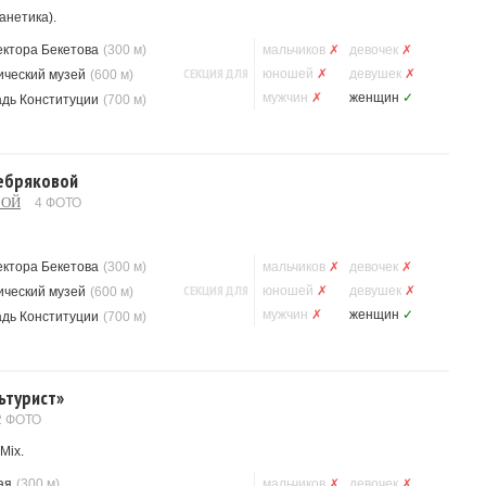
анетика).
ектора Бекетова
(300 м)
мальчиков
✗
девочек
✗
СЕКЦИЯ ДЛЯ
юношей
✗
девушек
✗
ический музей
(600 м)
мужчин
✗
женщин
✓
дь Конституции
(700 м)
ребряковой
ВОЙ
4 ФОТО
ектора Бекетова
(300 м)
мальчиков
✗
девочек
✗
СЕКЦИЯ ДЛЯ
юношей
✗
девушек
✗
ический музей
(600 м)
мужчин
✗
женщин
✓
дь Конституции
(700 м)
ьтурист»
2 ФОТО
Mix.
ая
(300 м)
мальчиков
✗
девочек
✗