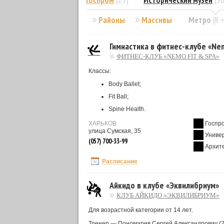
Госпром
(25)
Исторический музей
(36
Районы
Массивы
Метро
(R 
Гимнастика в фитнес-клубе «Nem
ФИТНЕС-КЛУБ «NEMO FIT & SPA»
Классы:
Body Ballet;
Fit Ball;
Spine Health.
ХАРЬКОВ
Госпр
улица Сумская, 35
Униве
(057) 700-33-99
Архит
Расписание
Айкидо в клубе «Эквилибриум»
КЛУБ АЙКИДО «ЭКВИЛИБРИУМ»
Для возрастной категории от 14 лет.
Тренер — Пономарев Сергей Александрович (2-