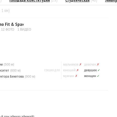
)
Площадь Конституции
(29)
Студенческая
(46)
Униве
= 1 км)
o Fit & Spa»
12 ФОТО
1 ВИДЕО
ом
(500 м)
мальчиков
✗
девочек
✗
СЕКЦИЯ ДЛЯ
юношей
✗
девушек
✓
рситет
(600 м)
мужчин
✗
женщин
✓
ектора Бекетова
(900 м)
й дан айкидо айкикай).