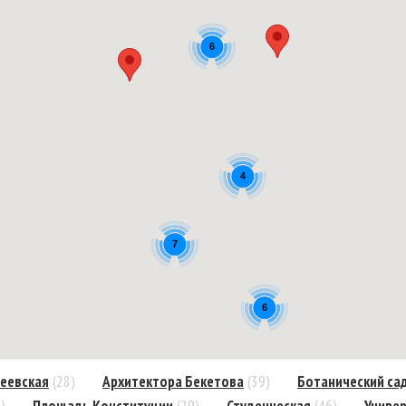
6
4
7
6
еевская
(28)
Архитектора Бекетова
(39)
Ботанический са