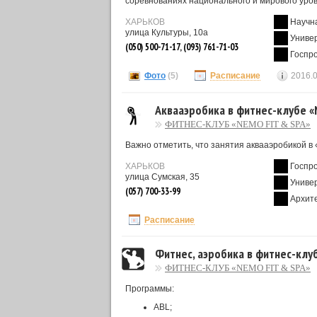
соревнованиях национального и мирового уров
ХАРЬКОВ
Научн
улица Культуры, 10а
Униве
(050) 500-71-17, (093) 761-71-03
Госпр
Фото
(5)
Расписание
2016.
Аквааэробика в фитнес-клубе «
ФИТНЕС-КЛУБ «NEMO FIT & SPA»
Важно отметить, что занятия аквааэробикой в 
ХАРЬКОВ
Госпр
улица Сумская, 35
Униве
(057) 700-33-99
Архит
Расписание
Фитнес, аэробика в фитнес-клу
ФИТНЕС-КЛУБ «NEMO FIT & SPA»
Программы:
ABL;