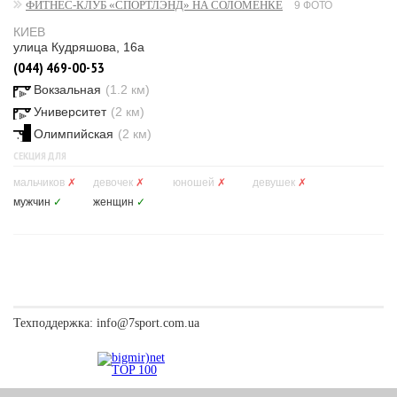
ФИТНЕС-КЛУБ «СПОРТЛЭНД» НА СОЛОМЕНКЕ
9 ФОТО
КИЕВ
улица Кудряшова, 16а
(044) 469-00-53
Вокзальная
(1.2 км)
Университет
(2 км)
Олимпийская
(2 км)
СЕКЦИЯ ДЛЯ
мальчиков
✗
девочек
✗
юношей
✗
девушек
✗
мужчин
✓
женщин
✓
Техподдержка:
info@7sport.com.ua