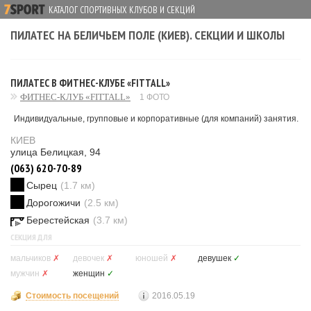
КАТАЛОГ СПОРТИВНЫХ КЛУБОВ И СЕКЦИЙ
ПИЛАТЕС НА БЕЛИЧЬЕМ ПОЛЕ (КИЕВ). СЕКЦИИ И ШКОЛЫ
ПИЛАТЕС В ФИТНЕС-КЛУБЕ «FITTALL»
ФИТНЕС-КЛУБ «FITTALL»
1 ФОТО
Индивидуальные, групповые и корпоративные (для компаний) занятия.
КИЕВ
улица Белицкая, 94
(063) 620-70-89
Сырец
(1.7 км)
Дорогожичи
(2.5 км)
Берестейская
(3.7 км)
СЕКЦИЯ ДЛЯ
мальчиков
✗
девочек
✗
юношей
✗
девушек
✓
мужчин
✗
женщин
✓
Стоимость посещений
2016.05.19