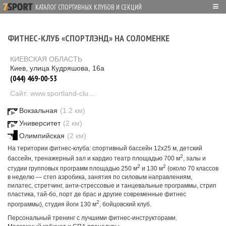
≡
КАТАЛОГ СПОРТИВНЫХ КЛУБОВ И СЕКЦИЙ
ФИТНЕС-КЛУБ «СПОРТЛЭНД» НА СОЛОМЕНКЕ
КИЕВСКАЯ ОБЛАСТЬ
Киев, улица Кудряшова, 16а
(044) 469-00-53
Сайт: www.sportland-club.ru/
Вокзальная
(1.2 км)
Университет
(2 км)
Олимпийская
(2 км)
На територии фитнес-клуба: спортивный бассейн 12х25 м, детский
2
бассейн, тренажерный зал и кардио театр площадью 700 м
, залы и
2
2
студии групповых программ площадью 250 м
и 130 м
(около 70 классов
в неделю — степ аэробика, занятия по силовым направлениям,
пилатес, стретчинг, анти-стрессовые и танцевальные программы, стрип
пластика, тай-бо, порт де брас и другие современные фитнес
2
программы), студия йоги 130 м
, бойцовский клуб.
Персональный тренинг с лучшими фитнес-инструкторами.