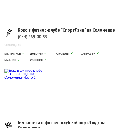
Бокс в фитнес-клубе "СпортЛэнд" на Соломенке
(044) 469-00-53
СЕКЦИЯ ДЛЯ
мальчиков
✓
девочек
✓
юношей
✓
девушек
✓
мужчин
✓
женщин
✓
Гимнастика в фитнес-клубе «СпортЛэнд» на
Соломенке