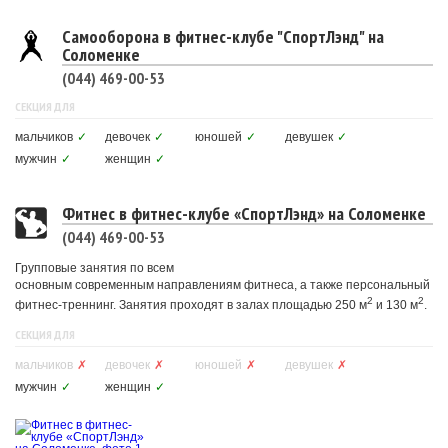
Самооборона в фитнес-клубе "СпортЛэнд" на
Соломенке
(044) 469-00-53
СЕКЦИЯ ДЛЯ
мальчиков
✓
девочек
✓
юношей
✓
девушек
✓
мужчин
✓
женщин
✓
Фитнес в фитнес-клубе «СпортЛэнд» на Соломенке
(044) 469-00-53
Групповые занятия по всем
основным современным направлениям фитнеса, а также персональный
2
2
фитнес-треннинг. Занятия проходят в залах площадью 250 м
и 130 м
.
СЕКЦИЯ ДЛЯ
мальчиков
✗
девочек
✗
юношей
✗
девушек
✗
мужчин
✓
женщин
✓