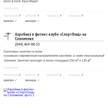
press & back, Aqua Began.
СЕКЦИЯ ДЛЯ
мальчиков
✗
девочек
✗
юношей
✗
девушек
✗
мужчин
✓
женщин
✓
Аэробика в фитнес-клубе «СпортЛэнд» на
Соломенке
(044) 469-00-53
Групповые занятия по всем
основным современным направлениям аэробики, а также персональный
2
2
треннинг. Занятия проходят в залах площадью 250 м
и 130 м
.
СЕКЦИЯ ДЛЯ
мальчиков
✗
девочек
✗
юношей
✗
девушек
✗
мужчин
✓
женщин
✓