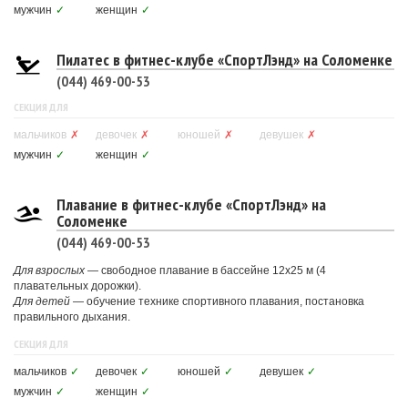
мужчин
✓
женщин
✓
Пилатес в фитнес-клубе «СпортЛэнд» на Соломенке
(044) 469-00-53
СЕКЦИЯ ДЛЯ
мальчиков
✗
девочек
✗
юношей
✗
девушек
✗
мужчин
✓
женщин
✓
Плавание в фитнес-клубе «СпортЛэнд» на
Соломенке
(044) 469-00-53
Для взрослых
— свободное плавание в бассейне 12х25 м (4
плавательных дорожки).
Для детей
— обучение технике спортивного плавания, постановка
правильного дыхания.
СЕКЦИЯ ДЛЯ
мальчиков
✓
девочек
✓
юношей
✓
девушек
✓
мужчин
✓
женщин
✓