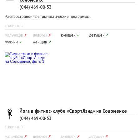
(044) 469-00-53
Распространенные гимнастические программы.
СЕКЦИЯ ДЛЯ
мальчиков
✗
девочек
✗
юношей
✓
девушек
✓
мужчин
✓
женщин
✓
Йога в фитнес-клубе «СпортЛэнд» на Соломенке
(044) 469-00-53
СЕКЦИЯ ДЛЯ
мальчиков
✗
девочек
✗
юношей
✗
девушек
✗