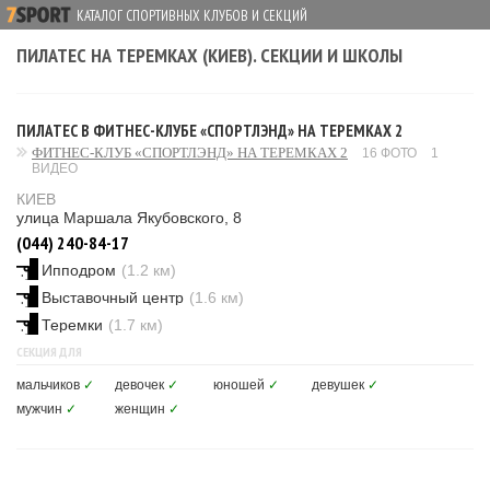
КАТАЛОГ СПОРТИВНЫХ КЛУБОВ И СЕКЦИЙ
ПИЛАТЕС НА ТЕРЕМКАХ (КИЕВ). СЕКЦИИ И ШКОЛЫ
ПИЛАТЕС В ФИТНЕС-КЛУБЕ «СПОРТЛЭНД» НА ТЕРЕМКАХ 2
ФИТНЕС-КЛУБ «СПОРТЛЭНД» НА ТЕРЕМКАХ 2
16 ФОТО
1
ВИДЕО
КИЕВ
улица Маршала Якубовского, 8
(044) 240-84-17
Ипподром
(1.2 км)
Выставочный центр
(1.6 км)
Теремки
(1.7 км)
СЕКЦИЯ ДЛЯ
мальчиков
✓
девочек
✓
юношей
✓
девушек
✓
мужчин
✓
женщин
✓