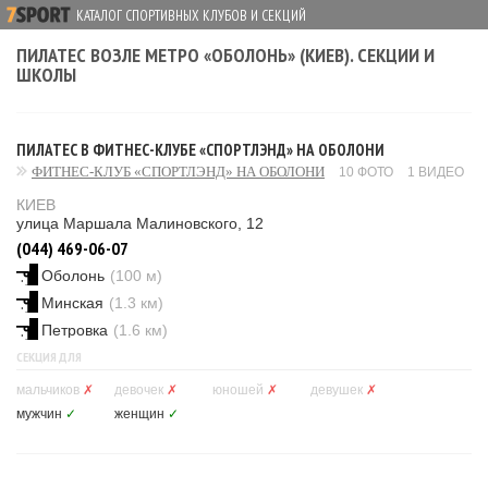
КАТАЛОГ СПОРТИВНЫХ КЛУБОВ И СЕКЦИЙ
ПИЛАТЕС ВОЗЛЕ МЕТРО «ОБОЛОНЬ» (КИЕВ). СЕКЦИИ И
ШКОЛЫ
ПИЛАТЕС В ФИТНЕС-КЛУБЕ «СПОРТЛЭНД» НА ОБОЛОНИ
ФИТНЕС-КЛУБ «СПОРТЛЭНД» НА ОБОЛОНИ
10 ФОТО
1 ВИДЕО
КИЕВ
улица Маршала Малиновского, 12
(044) 469-06-07
Оболонь
(100 м)
Минская
(1.3 км)
Петровка
(1.6 км)
СЕКЦИЯ ДЛЯ
мальчиков
✗
девочек
✗
юношей
✗
девушек
✗
мужчин
✓
женщин
✓