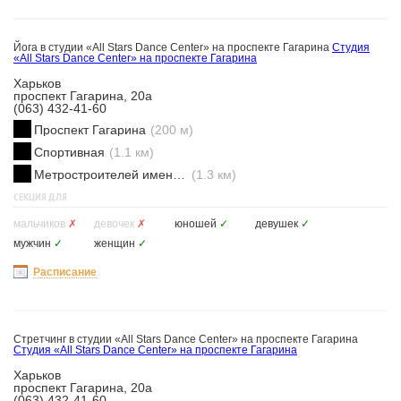
Йога в студии «All Stars Dance Center» на проспекте Гагарина
Cтудия
«All Stars Dance Center» на проспекте Гагарина
Харьков
проспект Гагарина, 20а
(063) 432-41-60
Проспект Гагарина
(200 м)
Спортивная
(1.1 км)
Метростроителей имени Ващенко
(1.3 км)
СЕКЦИЯ ДЛЯ
мальчиков
✗
девочек
✗
юношей
✓
девушек
✓
мужчин
✓
женщин
✓
Расписание
Стретчинг в студии «All Stars Dance Center» на проспекте Гагарина
Cтудия «All Stars Dance Center» на проспекте Гагарина
Харьков
проспект Гагарина, 20а
(063) 432-41-60