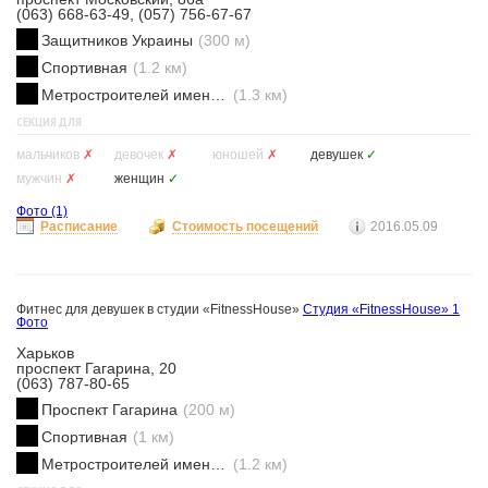
(063) 668-63-49, (057) 756-67-67
Защитников Украины
(300 м)
Спортивная
(1.2 км)
Метростроителей имени Ващенко
(1.3 км)
СЕКЦИЯ ДЛЯ
мальчиков
✗
девочек
✗
юношей
✗
девушек
✓
мужчин
✗
женщин
✓
Фото
(1)
Расписание
Стоимость посещений
2016.05.09
Фитнес для девушек в студии «FitnessHouse»
Студия «FitnessHouse»
1
Фото
Харьков
проспект Гагарина, 20
(063) 787-80-65
Проспект Гагарина
(200 м)
Спортивная
(1 км)
Метростроителей имени Ващенко
(1.2 км)