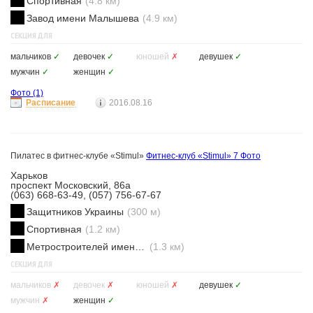
Спортивная
(4.8 км)
Завод имени Малышева
(4.9 км)
СЕКЦИЯ ДЛЯ
мальчиков
✓
девочек
✓
юношей
✗
девушек
✓
мужчин
✓
женщин
✓
Фото
(1)
Расписание
2016.08.16
Пилатес в фитнес-клубе «Stimul»
Фитнес-клуб «Stimul»
7 Фото
Харьков
проспект Московский, 86а
(063) 668-63-49, (057) 756-67-67
Защитников Украины
(300 м)
Спортивная
(1.2 км)
Метростроителей имени Ващенко
(1.3 км)
СЕКЦИЯ ДЛЯ
мальчиков
✗
девочек
✗
юношей
✗
девушек
✓
мужчин
✗
женщин
✓