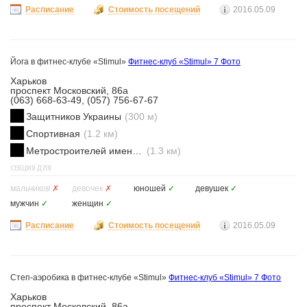
Расписание
Стоимость посещений
2016.05.09
Йога в фитнес-клубе «Stimul»
Фитнес-клуб «Stimul»
7 Фото
Харьков
проспект Московский, 86а
(063) 668-63-49, (057) 756-67-67
Защитников Украины
(300 м)
Спортивная
(1.2 км)
Метростроителей имени Ващенко
(1.3 км)
СЕКЦИЯ ДЛЯ
мальчиков
✗
девочек
✗
юношей
✓
девушек
✓
мужчин
✓
женщин
✓
Расписание
Стоимость посещений
2016.05.09
Степ-аэробика в фитнес-клубе «Stimul»
Фитнес-клуб «Stimul»
7 Фото
Харьков
проспект Московский, 86а