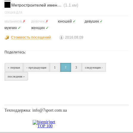
Метростроителей имени Ващенко
(1.1 км)
СЕКЦИЯ ДЛЯ
мальчиков
✗
девочек
✗
юношей
✓
девушек
✓
мужчин
✓
женщин
✓
Стоимость посещений
2016.08.09
Поделитесь:
« первая
‹ предыдущая
1
2
3
следующая ›
последняя »
Техподдержка:
info@7sport.com.ua