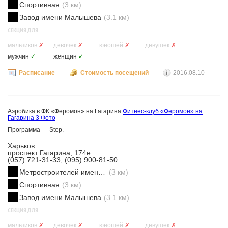
Спортивная
(3 км)
Завод имени Малышева
(3.1 км)
СЕКЦИЯ ДЛЯ
мальчиков
✗
девочек
✗
юношей
✗
девушек
✗
мужчин
✓
женщин
✓
Расписание
Стоимость посещений
2016.08.10
Аэробика в ФК «Феромон» на Гагарина
Фитнес-клуб «Феромон» на
Гагарина
3 Фото
Программа — Step.
Харьков
проспект Гагарина, 174е
(057) 721-31-33, (095) 900-81-50
Метростроителей имени Ващенко
(3 км)
Спортивная
(3 км)
Завод имени Малышева
(3.1 км)
СЕКЦИЯ ДЛЯ
мальчиков
✗
девочек
✗
юношей
✗
девушек
✗