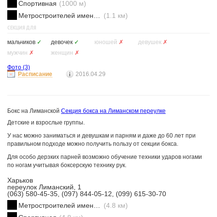
Спортивная
(1000 м)
Метростроителей имени Ващенко
(1.1 км)
СЕКЦИЯ ДЛЯ
мальчиков
✓
девочек
✓
юношей
✗
девушек
✗
мужчин
✗
женщин
✗
Фото
(3)
Расписание
2016.04.29
Бокс на Лиманской
Секция бокса на Лиманском переулке
Детские и взрослые группы.
У нас можно заниматься и девушкам и парням и даже до 60 лет при
правильном подходе можно получить пользу от секции бокса.
Для особо дерзких парней возможно обучение техники ударов ногами
по ногам учитывая боксерскую технику рук.
Харьков
переулок Лиманский, 1
(063) 580-45-35, (097) 844-05-12, (099) 615-30-70
Метростроителей имени Ващенко
(4.8 км)