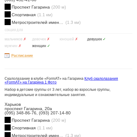
Проспект Гагарина
(200 м)
Спортивная
(1.1 км)
Метростроителей имени Ващенко
(1.3 км)
СЕКЦИЯ ДЛЯ
мальчиков
✗
девочек
✗
юношей
✗
девушек
✓
мужчин
✗
женщин
✓
Расписание
Скалолазание в клубе «FormAT» на Гагарина
Клуб скалолазания
«FormAT» на Гагарина
1 Фото
Набор в детские группы от 3 лет, набор во взрослые группы,
индивидуальные и ознакомительные занятия.
Харьков
проспект Гагарина, 20а
(095) 348-86-76, (093) 207-14-80
Проспект Гагарина
(200 м)
Спортивная
(1.1 км)
Метростроителей имени Ващенко
(1.3 км)