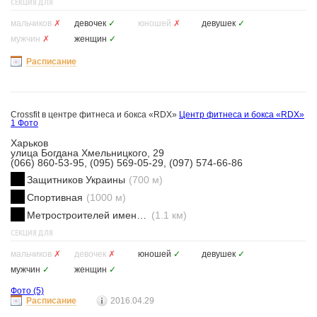
СЕКЦИЯ ДЛЯ
мальчиков
✗
девочек
✓
юношей
✗
девушек
✓
мужчин
✗
женщин
✓
Расписание
Crossfit в центре фитнеса и бокса «RDX»
Центр фитнеса и бокса «RDX»
1 Фото
Харьков
улица Богдана Хмельницкого, 29
(066) 860-53-95, (095) 569-05-29, (097) 574-66-86
Защитников Украины
(700 м)
Спортивная
(1000 м)
Метростроителей имени Ващенко
(1.1 км)
СЕКЦИЯ ДЛЯ
мальчиков
✗
девочек
✗
юношей
✓
девушек
✓
мужчин
✓
женщин
✓
Фото
(5)
Расписание
2016.04.29