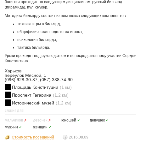
Занятия проходят по следующим дисциплинам: русский бильярд
(пирамида), пул, снукер.
Методика бильярду состоит из комплекса следующих компонентов:
техника игры в бильярд;
общефизическая подготовка игрока;
психология бильярда;
тактика бильярда.
Уроки проходят под руководством и непосредственному участии Сердюк
Константина.
Харьков
переулок Мясной, 1
(096) 928-30-87, (057) 338-74-90
Площадь Конституции
(1 км)
Проспект Гагарина
(1.2 км)
Исторический музей
(1.2 км)
СЕКЦИЯ ДЛЯ
мальчиков
✗
девочек
✗
юношей
✓
девушек
✓
мужчин
✓
женщин
✓
Стоимость посещений
2016.08.09