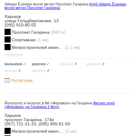
Айкидо Ёсинкан возле метро Проспект Гагарина
Клуб Айкидо Ёсинкан
возле метро Проспект Гагарина
Харьков
улица Гольдберговская, 13
(095) 910-80-55
Проспект Гагарина
(600 м)
Спортивная
(1 км)
Метростроителей имени Ващенко
(1.2 км)
СЕКЦИЯ ДЛЯ
мальчиков
✓
девочек
✓
юношей
✗
девушек
✗
мужчин
✗
женщин
✗
Расписание
Йогалатес и пилатес в ФК «Феромон» на Гагарина
Фитнес-клуб
«Феромон» на Гагарина
3 Фото
Харьков
проспект Гагарина, 174е
(057) 721-31-33, (095) 900-81-50
Метростроителей имени Ващенко
(3 км)