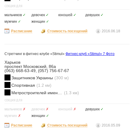
СЕКЦИЯ ДЛЯ
мальчиков
✓
девочек
✓
юношей
✓
девушек
✓
мужчин
✓
женщин
✓
Расписание
Стоимость посещений
2016.06.18
Стретчинг в фитнес-клубе «Stimul»
Фитнес-клуб «Stimul»
7 Фото
Харьков
проспект Московский, 86а
(063) 668-63-49, (057) 756-67-67
Защитников Украины
(300 м)
Спортивная
(1.2 км)
Метростроителей имени Ващенко
(1.3 км)
СЕКЦИЯ ДЛЯ
мальчиков
✗
девочек
✗
юношей
✗
девушек
✓
мужчин
✗
женщин
✓
Расписание
Стоимость посещений
2016.05.09