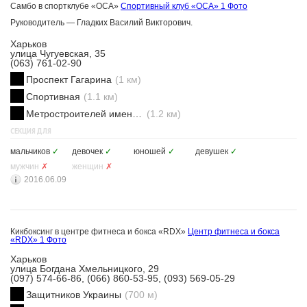
Самбо в спортклубе «ОСА»
Спортивный клуб «ОСА»
1 Фото
Руководитель — Гладких Василий Викторович.
Харьков
улица Чугуевская, 35
(063) 761-02-90
Проспект Гагарина
(1 км)
Спортивная
(1.1 км)
Метростроителей имени Ващенко
(1.2 км)
СЕКЦИЯ ДЛЯ
мальчиков
✓
девочек
✓
юношей
✓
девушек
✓
мужчин
✗
женщин
✗
2016.06.09
Кикбоксинг в центре фитнеса и бокса «RDX»
Центр фитнеса и бокса
«RDX»
1 Фото
Харьков
улица Богдана Хмельницкого, 29
(097) 574-66-86, (066) 860-53-95, (093) 569-05-29
Защитников Украины
(700 м)