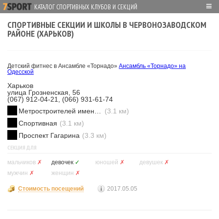
≡
КАТАЛОГ СПОРТИВНЫХ КЛУБОВ И СЕКЦИЙ
СПОРТИВНЫЕ СЕКЦИИ И ШКОЛЫ В ЧЕРВОНОЗАВОДСКОМ
РАЙОНЕ (ХАРЬКОВ)
Детский фитнес в Ансамбле «Торнадо»
Ансамбль «Торнадо» на
Одесской
Харьков
улица Грозненская, 56
(067) 912-04-21, (066) 931-61-74
Метростроителей имени Ващенко
(3.1 км)
Спортивная
(3.1 км)
Проспект Гагарина
(3.3 км)
СЕКЦИЯ ДЛЯ
мальчиков
✗
девочек
✓
юношей
✗
девушек
✗
мужчин
✗
женщин
✗
Стоимость посещений
2017.05.05