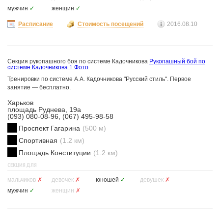
мужчин
✓
женщин
✓
Расписание
Стоимость посещений
2016.08.10
Секция рукопашного боя по системе Кадочникова
Рукопашный бой по
системе Кадочникова
1 Фото
Тренировки по системе А.А. Кадочникова "Русский стиль". Первое
занятие — бесплатно.
Харьков
площадь Руднева, 19а
(093) 080-08-96, (067) 495-98-58
Проспект Гагарина
(500 м)
Спортивная
(1.2 км)
Площадь Конституции
(1.2 км)
СЕКЦИЯ ДЛЯ
мальчиков
✗
девочек
✗
юношей
✓
девушек
✗
мужчин
✓
женщин
✗