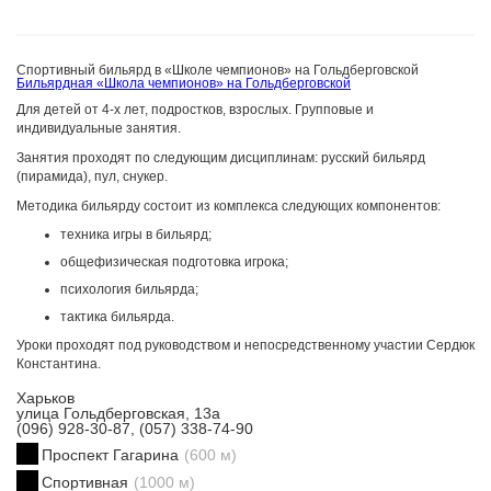
Спортивный бильярд в «Школе чемпионов» на Гольдберговской
Бильярдная «Школа чемпионов» на Гольдберговской
Для детей от 4-х лет, подростков, взрослых. Групповые и
индивидуальные занятия.
Занятия проходят по следующим дисциплинам: русский бильярд
(пирамида), пул, снукер.
Методика бильярду состоит из комплекса следующих компонентов:
техника игры в бильярд;
общефизическая подготовка игрока;
психология бильярда;
тактика бильярда.
Уроки проходят под руководством и непосредственному участии Сердюк
Константина.
Харьков
улица Гольдберговская, 13а
(096) 928-30-87, (057) 338-74-90
Проспект Гагарина
(600 м)
Спортивная
(1000 м)