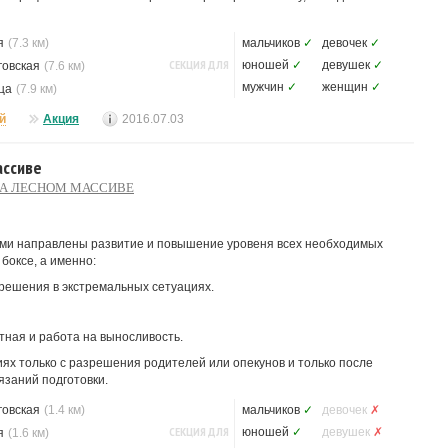
я
(7.3 км)
мальчиков
✓
девочек
✓
СЕКЦИЯ ДЛЯ
юношей
✓
девушек
✓
говская
(7.6 км)
мужчин
✓
женщин
✓
ца
(7.9 км)
й
Акция
2016.07.03
ассиве
НА ЛЕСНОМ МАССИВЕ
ами направлены развитие и повышение уровеня всех необходимых
боксе, а именно:
решения в экстремальных сетуациях.
стная и работа на выносливость.
ях только с разрешения родителей или опекунов и только после
язаний подготовки.
говская
(1.4 км)
мальчиков
✓
девочек
✗
СЕКЦИЯ ДЛЯ
юношей
✓
девушек
✗
я
(1.6 км)