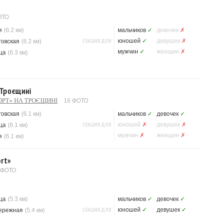
ОТО
я
(6.2 км)
мальчиков
✓
девочек
✗
СЕКЦИЯ ДЛЯ
юношей
✓
девушек
✗
говская
(6.2 км)
мужчин
✓
женщин
✗
ца
(6.3 км)
 Троєщині
ОРТ» НА ТРОЄЩИНІ
16 ФОТО
говская
(6.1 км)
мальчиков
✓
девочек
✓
СЕКЦИЯ ДЛЯ
юношей
✗
девушек
✗
ца
(6.1 км)
мужчин
✗
женщин
✗
я
(6.1 км)
rt»
 ФОТО
ца
(5.3 км)
мальчиков
✓
девочек
✓
СЕКЦИЯ ДЛЯ
юношей
✓
девушек
✓
ережная
(5.4 км)