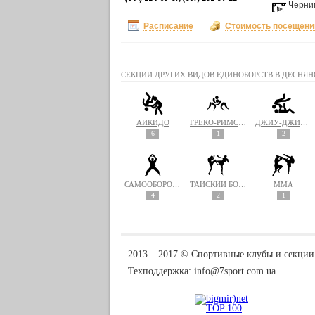
Черни
Расписание
Стоимость посещени
СЕКЦИИ ДРУГИХ ВИДОВ ЕДИНОБОРСТВ В ДЕСНЯН
АЙКИДО
ГРЕКО-РИМСКАЯ БОРЬБА
ДЖИУ-ДЖИТСУ
6
1
2
САМООБОРОНА
ТАЙСКИЙ БОКС (МУАЙ ТАЙ)
MMA
4
2
1
2013 ‒ 2017 © Спортивные клубы и секции
Техподдержка:
info@7sport.com.ua