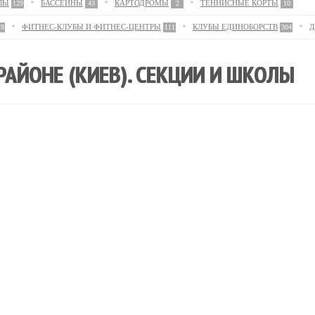
ЛЫ
БАССЕЙНЫ
КАРТОДРОМЫ
ТЕННИСНЫЕ КОРТЫ
129
43
2
10
ФИТНЕС-КЛУБЫ И ФИТНЕС-ЦЕНТРЫ
КЛУБЫ ЕДИНОБОРСТВ
Д
78
111
304
РАЙОНЕ (КИЕВ). СЕКЦИИ И ШКОЛЫ