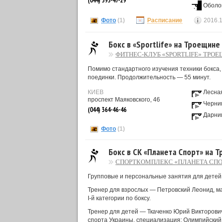
(044) 393-47-29
Оболо
Фото
(1)
Расписание
2016.
Бокс в «Sportlife» на Троещине
ФИТНЕС-КЛУБ «SPORTLIFE» ТРО
Помимо стандартного изучения техники бокса, 
поединки. Продолжительность — 55 минут.
КИЕВ
Лесна
проспект Маяковского, 46
Черни
(044) 364-46-46
Дарни
Фото
(1)
Бокс в СК «Планета Спорт» на 
СПОРТКОМПЛЕКС «ПЛАНЕТА СПО
Групповые и персональные занятия для детей 
Тренер для взрослых — Петровский Леонид, ма
I-й категории по боксу.
Тренер для детей — Ткаченко Юрий Викторови
спорта Украины, специализация: Олимпийский 