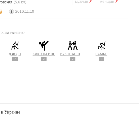
мужчин
✗
женщин
✗
говская
(5.6 км)
й
2016.11.10
СКОМ РАЙОНЕ:
ДЗЮДО
КИКБОКСИНГ
РУКОПАШНЫЙ БОЙ
САМБО
7
2
2
3
 в Украине