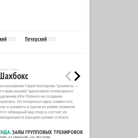
кий
(10)
Печерский
(10)
ое-что о боксе
Шахбокс
Высказывание Гарри Каспарова "шахматы —
это муки разума" вдохновило голландского
художника Ипе Рубинга на создание
шахбокса. Он почерпнул идею совместить
бокс и шахматы в одном из комикс-романов.
Этот гибридный вид спорта состоит из
чередующихся раундов шахмат и бокса.
ЕНДА.
ЗАЛЫ ГРУППОВЫХ ТРЕНИРОВОК
ДИЯ «GLAMSHAPE» НА ЛЕСНОМ