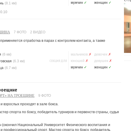
мужчин
✓
женщин
✓
нь
(8.1 км)
10.10
ЕЩИНА
7 ФОТО
2 ВИДЕО
применяется отработка в парах с контролем контакта, а также
я
(6 км)
мальчиков
✗
девочек
✗
СЕКЦИЯ ДЛЯ
юношей
✗
девушек
✗
говская
(6.3 км)
мужчин
✓
женщин
✓
ца
(6.7 км)
Троещине
РТ» НА ТРОЕЩИНЕ
9 ФОТО
и взрослых проходят в зале бокса.
стер спорта по боксу, победитель турниров и первенств страны, судья
ч (окончил Национальный Университет Физического воспитания и
и профессиональный спорт. Мастер спорта по боксу, победитель