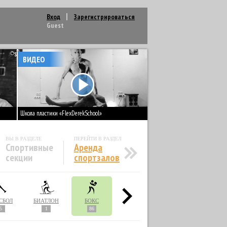
Вход
Зарегистрироваться
Guest
ВИДЕО
Школа пластики «FlexDerekSchool»
ВЫ В РАЗДЕЛЕ
ПЕРЕЙТИ В РАЗДЕЛ
Спортивные
Аренда
секции
спортзалов
СБОЛ
БИАТЛОН
БОКС
ВЕЛОСПОРТ
ВОДНОЕ ПОЛО
5
1
86
5
4