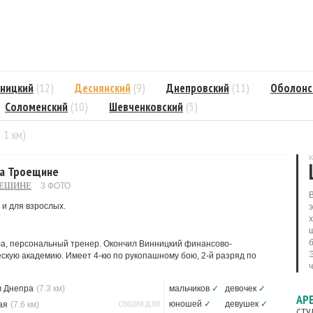
ницкий
(12)
Деснянский
(9)
Днепровский
(11)
Оболонс
Соломенский
(10)
Шевченковский
(5)
= 1 км)
К
 на Троещине
ОЕЩИНЕ
3 ФОТО
 и для взрослых.
ла, персональный тренер. Окончил Винницкий финансово-
скую академию. Имеет 4-кю по рукопашному бою, 2-й разряд по
в Днепра
(7.3 км)
мальчиков
✓
девочек
✓
АР
СЕКЦИЯ ДЛЯ
юношей
✓
девушек
✓
ая
(7.6 км)
СТУ