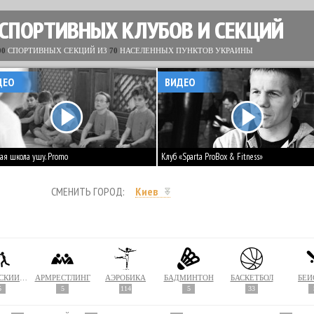
 СПОРТИВНЫХ КЛУБОВ И СЕКЦИЙ
00
СПОРТИВНЫХ СЕКЦИЙ ИЗ
70
НАСЕЛЕННЫХ ПУНКТОВ УКРАИНЫ
ДЕО
ВИДЕО
ая школа ушу. Promo
Клуб «Sparta ProBox & Fitness»
СМЕНИТЬ ГОРОД:
Киев
АРМЕЙСКИЙ РУКОПАШНЫЙ БОЙ
АРМРЕСТЛИНГ
АЭРОБИКА
БАДМИНТОН
БАСКЕТБОЛ
БЕЙ
5
5
114
5
33