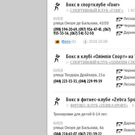
Бокс в спортклубе «Гонг»
СПОРТИВНЫЙ КЛУБ «ГОНГ»
1 Ф
КИЕВ
Лесна
улица Оноре де Бальзака, 42/20
Черни
(098) 594-20-69, (097) 936-47-45, (067)
Дарни
935-33-36, (067) 541-52-50
Фото
(6)
2016.10.08
Бокс в клубі «Олімпія Спорт» на
СПОРТИВНИЙ КЛУБ «ОЛІМПІЯ СП
КИЕВ
Черни
улица Теодора Драйзера, 21а
Дарни
(044) 223-33-33, (044) 229-99-39
Лесна
Бокс в фитнес-клубе «Zebra Spo
ФИТНЕС-КЛУБ «ZEBRA SPORT»
6
Тренировки для детей 8-14 лет.
КИЕВ
Дарни
улица Оноре де Бальзака, 4а
Левоб
(044) 224-63-07, (067) 231-39-22