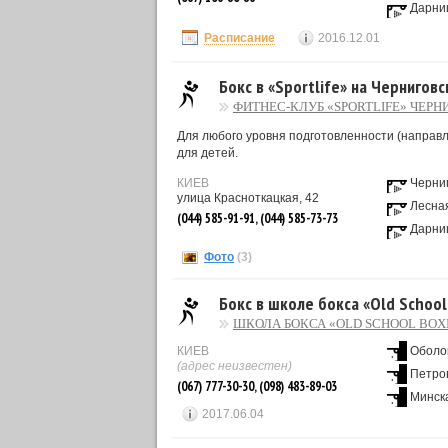
Дарни
Расписание
2016.12.01
Бокс в «Sportlife» на Черниговс
ФИТНЕС-КЛУБ «SPORTLIFE» ЧЕР
Для любого уровня подготовленности (направле
для детей.
КИЕВ
Черни
улица Красноткацкая, 42
Лесна
(044) 585-91-91, (044) 585-73-73
Дарни
Фото
(3)
Бокс в школе бокса «Old School
ШКОЛА БОКСА «OLD SCHOOL BOX
КИЕВ
Оболо
(адрес неизвестен)
Петро
(067) 777-30-30, (098) 483-89-03
Минск
2017.06.04