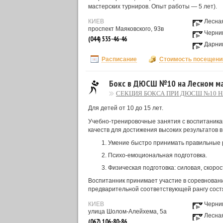
мастерских турниров. Опыт работы — 5 лет).
КИЕВ
Лесна
проспект Маяковского, 93в
Черни
(044) 535-46-46
Дарни
Расписание
Стоимость посещени
Бокс в ДЮСШ №10 на Лесном м
СЕКЦИЯ БОКСА ПРИ ДЮСШ №10 
Для детей от 10 до 15 лет.
Учебно-тренировочные занятия с воспитаник
качеств для достижения высоких результатов в 
Умение быстро принимать правильные 
Психо-емоциональная подготовка.
Физическая подготовка: силовая, скоро
Воспитанник принимает участие в соревновани
предварительной соответствующей рангу сост
КИЕВ
Черни
улица Шолом-Алейхема, 5а
Лесна
(067) 106-80-86