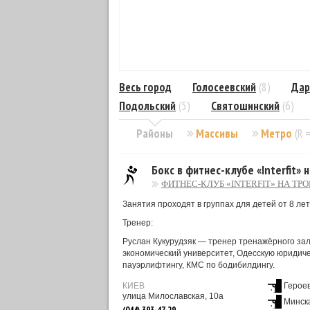
Весь город
Голосеевский
(8)
Дар
Подольский
(5)
Святошинский
(6)
Районы
Массивы
Метро
(R 
Бокс в фитнес-клубе «Interfit»
ФИТНЕС-КЛУБ «INTERFIT» НА ТР
Занятия проходят в группах для детей от 8 лет
Тренер:
Руслан Кукурудзяк — тренер тренажёрного за
экономический университет, Одесскую юридиче
пауэрлифтингу, КМС по бодибилдингу.
КИЕВ
Герое
улица Милославская, 10а
Минск