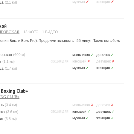
мужчин
✗
женщин
✗
ца
(2.1 км)
кой
НИГОВСКАЯ
13 ФОТО
1 ВИДЕО
ния Бокс и Бокс Pro). Продолжительность - 55 минут. Также есть бокс
говская
(600 м)
мальчиков
✓
девочек
✓
СЕКЦИЯ ДЛЯ
юношей
✗
девушек
✗
я
(1.1 км)
мужчин
✓
женщин
✓
ца
(1.7 км)
 Boxing Club»
ING CLUB»
нь
(3.4 км)
мальчиков
✗
девочек
✗
СЕКЦИЯ ДЛЯ
юношей
✓
девушек
✓
вка
(3.6 км)
мужчин
✓
женщин
✓
ая
(3.8 км)