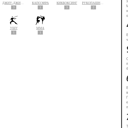
ДЖИУ-ДЖИТСУ
КАПОЭЙРА
КИКБОКСИНГ
РУКОПАШНЫЙ БОЙ
3
1
3
2
о
УШУ
MMA
1
1
В
п