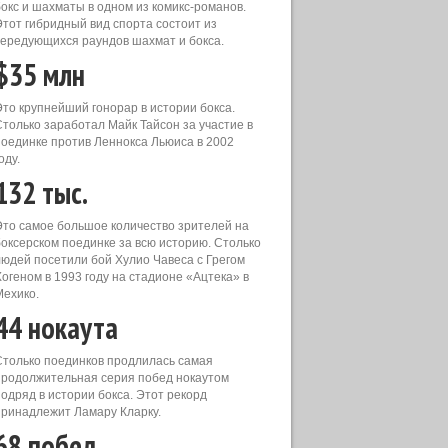
бокс и шахматы в одном из комикс-романов.
Этот гибридный вид спорта состоит из
чередующихся раундов шахмат и бокса.
$35 млн
Это крупнейший гонорар в истории бокса.
Столько заработал Майк Тайсон за участие в
поединке против Леннокса Льюиса в 2002
оду.
132 тыс.
Это самое большое количество зрителей на
боксерском поединке за всю историю. Столько
людей посетили бой Хулио Чавеса с Грегом
Хогеном в 1993 году на стадионе «Ацтека» в
Мехико.
44 нокаута
Столько поединков продлилась самая
продолжительная серия побед нокаутом
подряд в истории бокса. Этот рекорд
принадлежит Ламару Кларку.
68 побед