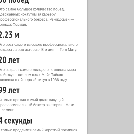
Это самое большое количество побед,
одержанных нокаутом за карьеру
профессионального боксера. Рекордсмен —
Джордж Форман.
2.23 м
Это рост самого высокого профессионального
оксера за всю историю. Его имя — Гогя Миту.
20 лет
Это возраст самого молодого чемпиона мира
по боксу в тяжелом весе. Майк Тайсон
авоевал свой первый титул в 1986 году.
99 лет
Столько прожил самый долгоживущий
профессиональный боксер в истории - Макс
Шлеминг.
4 секунды
Столько продлился самый короткий поединок