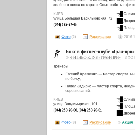
зелёного пояса по каратэ. Опыт работы в фитн
КИЕВ
Олимп
улица Большая Васильковская, 72
Дворе
(044) 585-97-43
Площа
Фото
(2)
Расписание
2016.
Бокс в фитнес-клубе «Гран-при»
ФИТНЕС-КЛУБ «ГРАН-ПРИ»
3 ФО
Тренеры:
Евгений Кравченко — мастер спорта, м
по боксу;
Павел Задирко — мастер спорта, неодн
соревнований.
КИЕВ
Олимп
улица Владимирская, 101
Площа
(044) 230-20-00, (044) 230-20-01
Дворе
Фото
(8)
Расписание
Акция