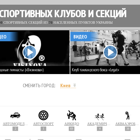
 СПОРТИВНЫХ КЛУБОВ И СЕКЦИЙ
00
СПОРТИВНЫХ СЕКЦИЙ ИЗ
70
НАСЕЛЕННЫХ ПУНКТОВ УКРАИНЫ
ДЕО
ВИДЕО
шные гимнасты («Визинова»)
Клуб таиландского бокса «Legat»
СМЕНИТЬ ГОРОД:
Киев
АВТОМОДЕЛИРОВАНИЕ
АВТОСПОРТ
АЙКИДО
АКАДЕМИЧЕСКАЯ ГРЕБЛЯ
АКВААЭРОБИКА
2
1
69
4
38