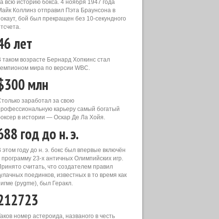
за всю историю бокса. 4 ноября 1947 года
Майк Коллинз отправил Пэта Браунсона в
нокаут, бой был прекращен без 10-секундного
тсчета.
46 лет
В таком возрасте Бернард Хопкинс стал
чемпионом мира по версии WBC.
$300 млн
Столько заработал за свою
профессиональную карьеру самый богатый
боксер в истории — Оскар Де Ла Хойя.
688 год до н. э.
 этом году до н. э. бокс был впервые включён
в программу 23-х античных Олимпийских игр.
Принято считать, что создателем правил
кулачных поединков, известных в то время как
игме (pygme), был Геракл.
212723
Таков номер астероида, названого в честь