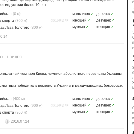
ес индустрии более 10 лет.
ийская
(0 м)
мальчиков
✓
девочек
✓
СЕКЦИЯ ДЛЯ
юношей
✓
девушек
✓
ц спорта
(700 м)
мужчин
✓
женщин
✓
дь Льва Толстого
(800 м)
10.14
г
ТО
1 ВИДЕО
ногократный чемпион Киева, чемпион абсолютного первенства Украины
ократный победитель первенств Украины и международных боксёрских
ийская
(400 м)
мальчиков
✓
девочек
✓
СЕКЦИЯ ДЛЯ
юношей
✓
девушек
✓
дь Льва Толстого
(900 м)
мужчин
✓
женщин
✓
ц спорта
(900 м)
2016.07.24