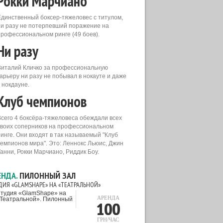
Рокки Марчиано
Единственный боксер-тяжеловес с титулом,
ни разу не потерпевший поражение на
профессиональном ринге (49 боев).
Ни разу
Виталий Кличко за профессиональную
карьеру ни разу не побывал в нокауте и даже
 нокдауне.
Клуб чемпионов
Всего 4 боксёра-тяжеловеса обеждали всех
своих соперников на профессиональном
ринге. Они входят в так называемый "Клуб
чемпионов мира". Это: Леннокс Льюис, Джин
Танни, Рокки Марчиано, Риддик Боу.
ЕНДА.
ПИЛОННЫЙ ЗАЛ
ДИЯ «GLAMSHAPE» НА «ТЕАТРАЛЬНОЙ»
АРЕНДА
100
ГРН/ЧАС