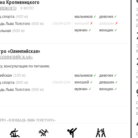
 на Кропивницкого
НИЦКОГО
9 ФОТО
ц спорта
(400 м)
мальчиков
✓
девочек
✓
СЕКЦИЯ ДЛЯ
юношей
✗
девушек
✗
дь Льва Толстого
(600 м)
мужчин
✓
женщин
✓
альная
(600 м)
етро «Олимпийская»
б
 «ОЛИМПИЙСКАЯ»
у, консультации по питанию.
ийская
(100 м)
мальчиков
✓
девочек
✓
СЕКЦИЯ ДЛЯ
юношей
✓
девушек
✓
з
ц спорта
(800 м)
мужчин
✓
женщин
✓
дь Льва Толстого
(900 м)
ТРО «ПЛОЩАДЬ ЛЬВА ТОЛСТОГО»: