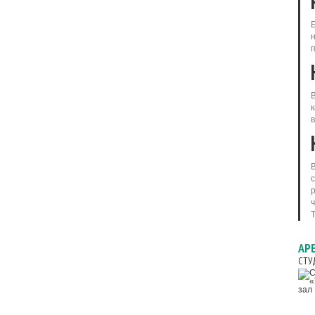
в
АР
СТУ