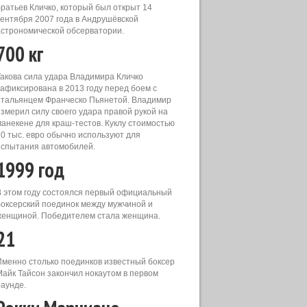
братьев Кличко, который был открыт 14
сентября 2007 года в Андрушёвской
астрономической обсерватории.
700 кг
Такова сила удара Владимира Кличко
зафиксирована в 2013 году перед боем с
итальянцем Франческо Пьянетой. Владимир
измерил силу своего удара правой рукой на
манекене для краш-тестов. Куклу стоимостью
80 тыс. евро обычно используют для
испытания автомобилей.
1999 год
В этом году состоялся первый официальный
боксерский поединок между мужчиной и
женщиной. Победителем стала женщина.
21
Именно столько поединков известный боксер
Майк Тайсон закончил нокаутом в первом
раунде.