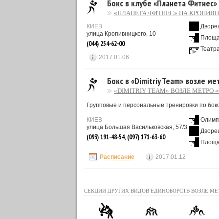
Бокс в клубе «Планета Фитнес»
«ПЛАНЕТА ФИТНЕС» НА КРОПИВ
КИЕВ
Дворе
улица Кропивницкого, 10
Площа
(044) 254-62-00
Театр
2017.01.06
Бокс в «Dimitriy Team» возле м
«DIMITRIY TEAM» ВОЗЛЕ МЕТРО
Групповые и персональные тренировки по бокс
КИЕВ
Олимп
улица Большая Васильковская, 57/3
Дворе
(093) 191-48-54, (097) 171-63-60
Площа
Расписание
2017.01.12
СЕКЦИИ ДРУГИХ ВИДОВ ЕДИНОБОРСТВ ВОЗЛЕ МЕ