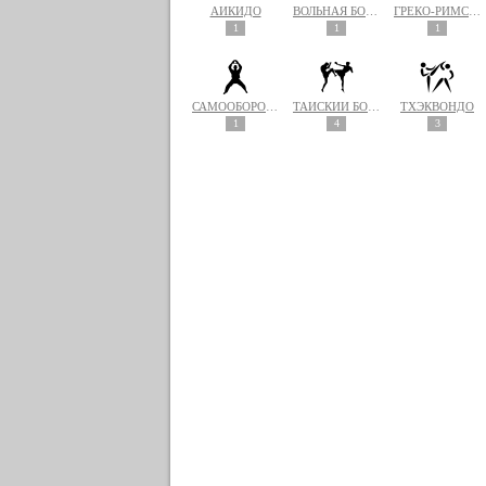
АЙКИДО
ВОЛЬНАЯ БОРЬБА
ГРЕКО-РИМСКАЯ БОРЬБА
1
1
1
САМООБОРОНА
ТАЙСКИЙ БОКС (МУАЙ ТАЙ)
ТХЭКВОНДО
1
4
3