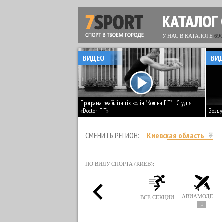
КАТАЛОГ
У НАС В КАТАЛОГЕ
69
ВИДЕО
ВИ
Програма реабілітаціх колін "Коліна FIT" | Студія
«Doctor-FIT»
Возду
СМЕНИТЬ РЕГИОН:
Киевская область
ПО ВИДУ СПОРТА (КИЕВ):
АВИАМОДЕЛИРОВАНИЕ
ВСЕ СЕКЦИИ
1