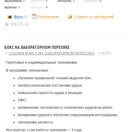
мальчиков
✓
девочек
✗
юношей
✓
девушек
✗
мужчин
✓
женщин
✗
Фото
(1)
Расписание
Стоимость посещений
2017.01.19
БОКС НА ЛАБОРАТОРНОМ ПЕРЕУЛКЕ
СЕКЦИЯ БОКСА НА ЛАБОРАТОРНОМ ПЕРЕУЛКЕ
1 ФОТО
Групповые и нидивидуальные тренировки.
В программе тренировок:
обучение правильной технике ведения боя;
профессиональная постановка удара;
повышение скорости удара и реакции;
ОФП;
применение тактических и технических ударов на ринге;
блокировка ударов и обучение сокрушающим контрударам;
тренировка резкости.
Инструктор: стаж работы тренером — 3 года.