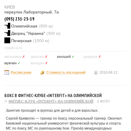
КИЕВ
переулок Лабораторный, 7а
(093) 231-23-19
Олимпийская
(800 м)
Дворец "Украина"
(900 м)
Печерская
(1000 м)
СЕКЦИЯ ДЛЯ
мальчиков
✗
девочек
✗
юношей
✓
девушек
✗
мужчин
✓
женщин
✗
Расписание
Стоимость посещений
2016.06.12
БОКС В ФИТНЕС-КЛУБЕ «INTERFIT» НА ОЛИМПИЙСКОЙ
ФИТНЕС-КЛУБ «INTERFIT» НА ОЛИМПИЙСКОЙ
3 ФОТО
Занятия проходят в группах для детей и для взрослых.
Сергей Кривилло — тренер по боксу, персональный тренер. Окончил
Киевский национальный университет физической культуры и спорта.
МС по боксу, МС по рукопашному бою. Призёр международных