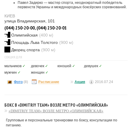
Павел Задирко — мастер спорта, неоднократный победитель
первенств Украины и международных боксёрских соревнований.
КИЕВ
улица Владимирская, 101
(044) 230-20-00, (044) 230-20-01
Олимпийская
(400 м)
Площадь Льва Толстого
(900 м)
Дворец спорта
(900 м)
СЕКЦИЯ ДЛЯ
мальчиков
✓
девочек
✓
юношей
✓
девушек
✓
мужчин
✓
женщин
✓
Фото
(8)
Расписание
Акция
2016.07.24
БОКС В «DIMITRIY TEAM» ВОЗЛЕ МЕТРО «ОЛИМПИЙСКАЯ»
«DIMITRIY TEAM» ВОЗЛЕ МЕТРО «ОЛИМПИЙСКАЯ»
Групповые и персональные тренировки по боксу, консультации по
питанию.