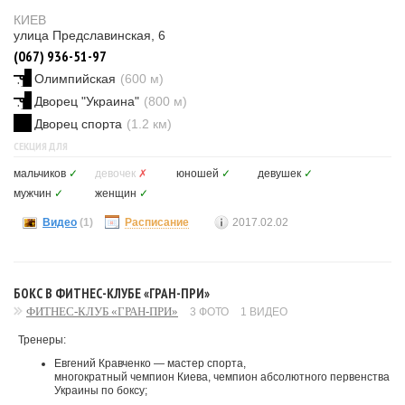
КИЕВ
улица Предславинская, 6
(067) 936-51-97
Олимпийская
(600 м)
Дворец "Украина"
(800 м)
Дворец спорта
(1.2 км)
СЕКЦИЯ ДЛЯ
мальчиков
✓
девочек
✗
юношей
✓
девушек
✓
мужчин
✓
женщин
✓
Видео
(1)
Расписание
2017.02.02
БОКС В ФИТНЕС-КЛУБЕ «ГРАН-ПРИ»
ФИТНЕС-КЛУБ «ГРАН-ПРИ»
3 ФОТО
1 ВИДЕО
Тренеры:
Евгений Кравченко — мастер спорта,
многократный чемпион Киева, чемпион абсолютного первенства
Украины по боксу;