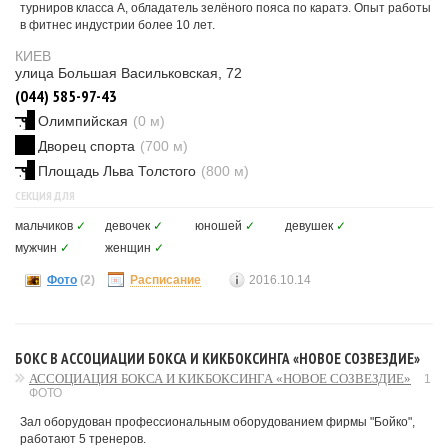
турниров класса А, обладатель зелёного пояса по каратэ. Опыт работы
в фитнес индустрии более 10 лет.
КИЕВ
улица Большая Васильковская, 72
(044) 585-97-43
Олимпийская
(0 м)
Дворец спорта
(700 м)
Площадь Льва Толстого
(800 м)
СЕКЦИЯ ДЛЯ
мальчиков
✓
девочек
✓
юношей
✓
девушек
✓
мужчин
✓
женщин
✓
Фото
(2)
Расписание
2016.10.14
БОКС В АССОЦИАЦИИ БОКСА И КИКБОКСИНГА «НОВОЕ СОЗВЕЗДИЕ»
АССОЦИАЦИЯ БОКСА И КИКБОКСИНГА «НОВОЕ СОЗВЕЗДИЕ»
1
ФОТО
Зал оборудован профессиональным оборудованием фирмы "Бойко",
работают 5 тренеров.