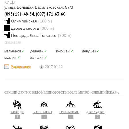
КИЕВ
улица Большая Васильковская, 57/3
(093) 191-48-54, (097) 171-63-60
Олимпийская
(100 м)
Дворец спорта
(800 м)
Площадь Льва Толстого
(900 м)
СЕКЦИЯ ДЛЯ
мальчиков
✓
девочек
✓
юношей
✓
девушек
✓
мужчин
✓
женщин
✓
Расписание
2017.01.12
СЕКЦИИ ДРУГИХ ВИДОВ ЕДИНОБОРСТВ ВОЗЛЕ МЕТРО «ОЛИМПИЙСКАЯ»:
АЙКИДО
ВОЛЬНАЯ БОРЬБА
ГРЕКО-РИМСКАЯ БОРЬБА
ДЖИУ-ДЖИТСУ
1
1
1
2