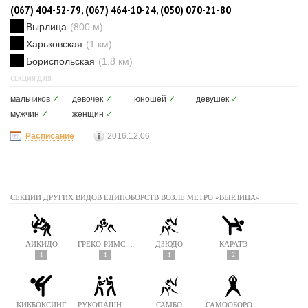
(067) 404-52-79, (067) 464-10-24, (050) 070-21-80
Вырлица
(800 м)
Харьковская
(1 км)
Бориспольская
(1.8 км)
СЕКЦИЯ ДЛЯ
мальчиков
✓
девочек
✓
юношей
✓
девушек
✓
мужчин
✓
женщин
✓
Расписание
2016.12.06
СЕКЦИИ ДРУГИХ ВИДОВ ЕДИНОБОРСТВ ВОЗЛЕ МЕТРО «ВЫРЛИЦА»:
АЙКИДО
ГРЕКО-РИМСКАЯ БОРЬБА
ДЗЮДО
КАРАТЭ
1
1
1
2
КИКБОКСИНГ
РУКОПАШНЫЙ БОЙ
САМБО
САМООБОРОНА