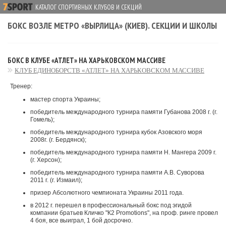
КАТАЛОГ СПОРТИВНЫХ КЛУБОВ И СЕКЦИЙ
БОКС ВОЗЛЕ МЕТРО «ВЫРЛИЦА» (КИЕВ). СЕКЦИИ И ШКОЛЫ
БОКС В КЛУБЕ «АТЛЕТ» НА ХАРЬКОВСКОМ МАССИВЕ
КЛУБ ЕДИНОБОРСТВ «АТЛЕТ» НА ХАРЬКОВСКОМ МАССИВЕ
Тренер:
мастер спорта Украины;
победитель международного турнира памяти Губанова 2008 г. (г.
Гомель);
победитель международного турнира кубок Азовского моря
2008г. (г. Бердянск);
победитель международного турнира памяти Н. Мангера 2009 г.
(г. Херсон);
победитель международного турнира памяти А.В. Суворова
2011 г. (г. Измаил);
призер Абсолютного чемпионата Украины 2011 года.
в 2012 г. перешел в профессиональный бокс под эгидой
компании братьев Кличко "К2 Promotions", на проф. ринге провел
4 боя, все выиграл, 1 бой досрочно.