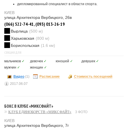
дипломированный специалист в области спорта.
КИЕВ
улица Архитектора Вербицкого, 26в
(066) 522-74-41, (093) 013-26-19
Вырлица
(500 м)
Харьковская
(800 м)
Бориспольская
(1.6 км)
СЕКЦИЯ ДЛЯ
мальчиков
✓
девочек
✓
юношей
✓
девушек
✓
мужчин
✓
женщин
✓
Видео
(1)
Расписание
Стоимость посещений
2017.06.07
БОКС В КЛУБЕ «МИКСФАЙТ»
КЛУБ ЕДИНОБОРСТВ «МИКСФАЙТ»
3 ФОТО
КИЕВ
улица Архитектора Вербицкого, 7г