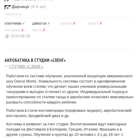
Дарниця
(6.8 км)
СЕКЦІЯ ДЛЯ
хлопчиків
✓
дівчаток
✓
юнаків
✗
дівчат
✗
чоловіків
✗
жінок
✗
2016.08.29
АКРОБАТИКА В СТУДИИ «СЛЕНГ»
СТУДИЯ «СЛЕНГ»
Работаем по системе обучения, аналогичной концепции американского
шоу Dance Moms. Уникальность системы состоит в одновременном
обучении всем стилям, что делает наших учеников универсальными
танцорами и выгодно отличает от других. Индивидуальный подход и
ориентирование по стилям танца и акробатики позволяет максимально
раскрыть способности каждого ребенка.
Работаем в стиле контемпорари (перфоманс модерн), акробатический
конторсион, бродвейский джаз и др.
Костюмы и реквизит за счет студии. Воспитанников ждут ежегодные
поездки на фестивали в Болгарию, Грецию, Италию, Францию и в
другие страны. Обучение в группах до 10 человек с 3-х до 18 лет, с