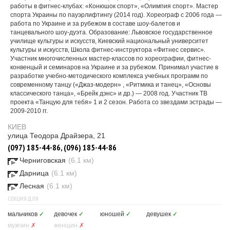
работы в фитнес-клубах: «Конюшок спорт», «Олимпия спорт». Мастер
спорта Украины по пауэрлифтингу (2014 год). Хореограф с 2006 года —
работа по Украине и за рубежом в составе шоу-балетов и
танцевального шоу-дуэта. Образование: Львовское государственное
училище культуры и искусств, Киевский национальный университет
культуры и искусств, Школа фитнес-инструктора «Фитнес сервис».
Участник многочисленных мастер-классов по хореографии, фитнес-
конвенцый и семинаров на Украине и за рубежом. Принимал участие в
разработке учебно-методического комплекса учебных программ по
современному танцу («Джаз-модерн» , «Ритмика и танец», «Основы
классического танца», «Брейк дэнс» и др.) — 2008 год. Участник ТВ
проекта «Танцую для тебя» 1 и 2 сезон. Работа со звездами эстрады —
2009-2010 гг.
КИЕВ
улица Теодора Драйзера, 21
(097) 185-44-86, (096) 185-44-86
Черниговская
(6.1 км)
Дарница
(6.1 км)
Лесная
(6.1 км)
СЕКЦИЯ ДЛЯ
мальчиков
✓
девочек
✓
юношей
✓
девушек
✓
мужчин
✗
женщин
✗