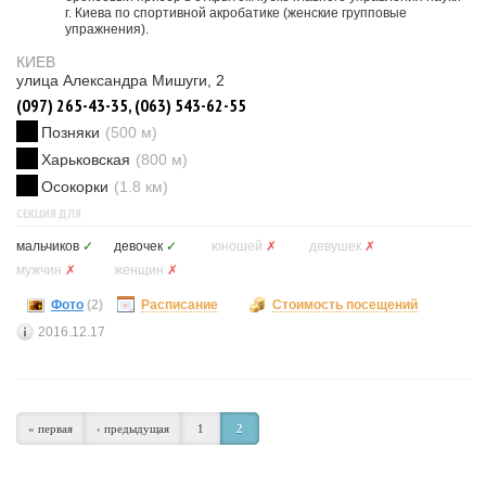
г. Киева по спортивной акробатике (женские групповые
упражнения).
КИЕВ
улица Александра Мишуги, 2
(097) 265-43-35, (063) 543-62-55
Позняки
(500 м)
Харьковская
(800 м)
Осокорки
(1.8 км)
СЕКЦИЯ ДЛЯ
мальчиков
✓
девочек
✓
юношей
✗
девушек
✗
мужчин
✗
женщин
✗
Фото
(2)
Расписание
Стоимость посещений
2016.12.17
« первая
‹ предыдущая
1
2