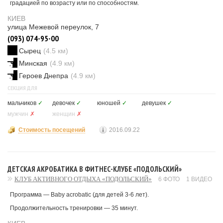
градацией по возрасту или по способностям.
КИЕВ
улица Межевой переулок, 7
(093) 074-95-00
Сырец
(4.5 км)
Минская
(4.9 км)
Героев Днепра
(4.9 км)
СЕКЦИЯ ДЛЯ
мальчиков
✓
девочек
✓
юношей
✓
девушек
✓
мужчин
✗
женщин
✗
Стоимость посещений
2016.09.22
ДЕТСКАЯ АКРОБАТИКА В ФИТНЕС-КЛУБЕ «ПОДОЛЬСКИЙ»
КЛУБ АКТИВНОГО ОТДЫХА «ПОДОЛЬСКИЙ»
6 ФОТО
1 ВИДЕО
Программа — Baby acrobatic (для детей 3-6 лет).
Продолжительность тренировки — 35 минут.