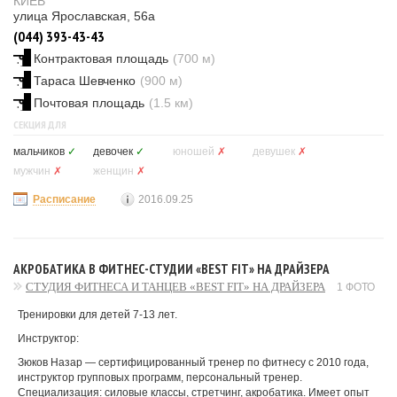
КИЕВ
улица Ярославская, 56а
(044) 393-43-43
Контрактовая площадь
(700 м)
Тараса Шевченко
(900 м)
Почтовая площадь
(1.5 км)
СЕКЦИЯ ДЛЯ
мальчиков
✓
девочек
✓
юношей
✗
девушек
✗
мужчин
✗
женщин
✗
Расписание
2016.09.25
АКРОБАТИКА В ФИТНЕС-СТУДИИ «BEST FIT» НА ДРАЙЗЕРА
СТУДИЯ ФИТНЕСА И ТАНЦЕВ «BEST FIT» НА ДРАЙЗЕРА
1 ФОТО
Тренировки для детей 7-13 лет.
Инструктор:
Зюков Назар — сертифицированный тренер по фитнесу с 2010 года,
инструктор групповых программ, персональный тренер.
Специализация: силовые классы, стретчинг, акробатика. Имеет опыт