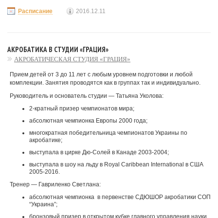
Расписание
2016.12.11
АКРОБАТИКА В СТУДИИ «ГРАЦИЯ»
АКРОБАТИЧЕСКАЯ СТУДИЯ «ГРАЦИЯ»
Прием детей от 3 до 11 лет с любым уровнем подготовки и любой
комплекции. Занятия проводятся как в группах так и индивидуально.
Руководитель и основатель студии — Татьяна Уколова:
2-кратный призер чемпионатов мира;
абсолютная чемпионка Европы 2000 года;
многократная победительница чемпионатов Украины по
акробатике;
выступала в цирке Дю-Солей в Канаде 2003-2004;
выступала в шоу на льду в Royal Caribbean International в США
2005-2016.
Тренер — Гавриленко Светлана:
абсолютная чемпионка в первенстве СДЮШОР акробатики СОП
“Украина”;
бронзовый призер в открытом кубке главного управления науки