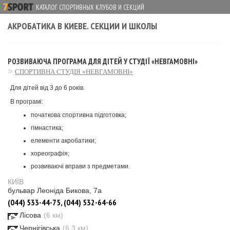
КАТАЛОГ СПОРТИВНЫХ КЛУБОВ И СЕКЦИЙ
АКРОБАТИКА В КИЕВЕ. СЕКЦИИ И ШКОЛЫ
РОЗВИВАЮЧА ПРОГРАМА ДЛЯ ДІТЕЙ У СТУДІЇ «НЕВГАМОВНІ»
СПОРТИВНА СТУДІЯ «НЕВГАМОВНІ»
Для дітей від 3 до 6 років.
В програмі:
початкова спортивна підготовка;
гімнастика;
елементи акробатики;
хореографія;
розвиваючі вправи з предметами.
КИЇВ
бульвар Леоніда Бикова, 7а
(044) 533-44-75, (044) 532-64-66
Лісова
(6 км)
Чернігівська
(6.3 км)