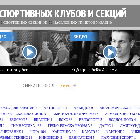
 СПОРТИВНЫХ КЛУБОВ И СЕКЦИЙ
00
СПОРТИВНЫХ СЕКЦИЙ ИЗ
70
НАСЕЛЕННЫХ ПУНКТОВ УКРАИНЫ
ДЕО
ВИДЕО
ая школа ушу. Promo
Клуб «Sparta ProBox & Fitness»
СМЕНИТЬ ГОРОД:
Киев
ТОМОДЕЛИРОВАНИЕ
2
АВТОСПОРТ
1
АЙКИДО
69
АКАДЕМИЧЕСКАЯ ГРЕБ
ИНИЗМ / СКАЛОЛАЗАНИЕ
3
АМЕРИКАНСКИЙ ФУТБОЛ
7
АРМЕЙСКИЙ РУКОП
34
БЕЙСБОЛ
5
БИАТЛОН
1
БОКС
88
ВЕЛОСПОРТ
5
ВОДНОЕ ПОЛО
4
Л
2
ГИМНАСТИКА
136
ГРЕКО-РИМСКАЯ БОРЬБА
9
ДАРТС
1
ДЖИТКУНД
ЕЛИРОВАНИЕ
1
ЙОГА
164
КАПОЭЙРА
20
КАРАТЭ
92
КАРТИНГ
2
КИК
ОЛЬНЫЙ ТЕННИС
18
НИНДЗЮЦУ
3
ПАНКРАТИОН
5
ПАРУСНЫЙ СПОРТ
1