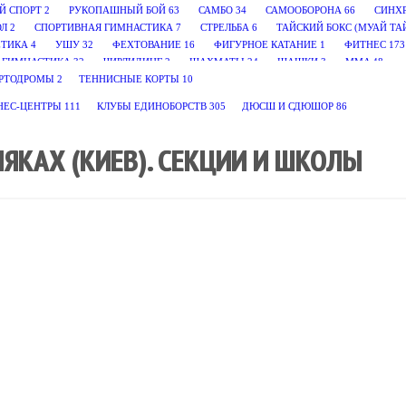
Й СПОРТ
2
РУКОПАШНЫЙ БОЙ
63
САМБО
34
САМООБОРОНА
66
СИНХ
ОЛ
2
СПОРТИВНАЯ ГИМНАСТИКА
7
СТРЕЛЬБА
6
ТАЙСКИЙ БОКС (МУАЙ ТА
ЕТИКА
4
УШУ
32
ФЕХТОВАНИЕ
16
ФИГУРНОЕ КАТАНИЕ
1
ФИТНЕС
173
 ГИМНАСТИКА
32
ЧИРЛИДИНГ
2
ШАХМАТЫ
24
ШАШКИ
3
MMA
48
РТОДРОМЫ
2
ТЕННИСНЫЕ КОРТЫ
10
НЕС-ЦЕНТРЫ
111
КЛУБЫ ЕДИНОБОРСТВ
305
ДЮСШ И СДЮШОР
86
ЯКАХ (КИЕВ). СЕКЦИИ И ШКОЛЫ