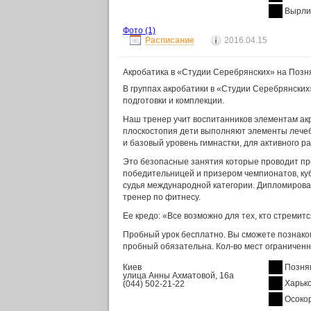
Вырли
Фото
(1)
Расписание
2016.04.15
Акробатика в «Студии Серебрянских» на Позн
В группах акробатики в «Студии Серебрянских»
подготовки и комплекции.
Наш тренер учит воспитанников элементам акр
плоскостопия дети выполняют элементы лечеб
и базовый уровень гимнастки, для активного ра
Это безопасные занятия которые проводит п
победительницей и призером чемпионатов, куб
судья международной категории. Дипломирова
тренер по фитнесу.
Ее кредо: «Все возможно для тех, кто стремитс
Пробный урок бесплатно. Вы сможете познаком
пробный обязательна. Кол-во мест ограниченн
Киев
Позня
улица Анны Ахматовой, 16а
Харьк
(044) 502-21-22
Осоко