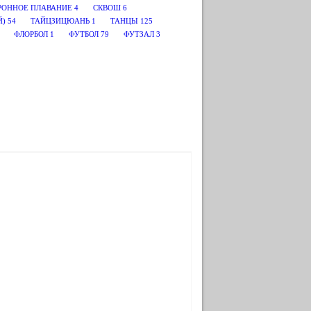
РОННОЕ ПЛАВАНИЕ
4
СКВОШ
6
Й)
54
ТАЙЦЗИЦЮАНЬ
1
ТАНЦЫ
125
ФЛОРБОЛ
1
ФУТБОЛ
79
ФУТЗАЛ
3