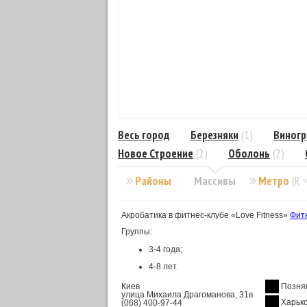
Весь город
Березняки
(1)
Виногр
Новое Строение
(2)
Оболонь
(2)
Районы
Массивы
Метро
(R 
Акробатика в фитнес-клубе «Love Fitness»
Фитн
Группы:
3-4 года;
4-8 лет.
Киев
Позня
улица Михаила Драгоманова, 31в
Харьк
(068) 400-97-44