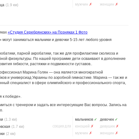
мужчин
✗
женщин
✗
ца
(1.9 км)
яках
«Студия Серебрянских» на Позняках
1 Фото
 могут заниматься мальчики и девочки 5-15 лет любого уровня
обатики, парной акробатики, так же для профилактики сколиоза и
ной физкультуры. По нашей программе дети осваивают в дополнение
звития гибкости, растяжки и подвижности суставов..
рофессионал Марина Голян — она является многократной
ков и универсиад Украины по аэробной гимнастике. Марина — так же и
нный специалист в сфере олимпийского и профессионального спорта,
я к победе».
иться с тренером и задать все интересующие Вас вопросы. Запись на
о.
ки
(1.3 км)
мальчиков
✓
девочек
✓
СЕКЦИЯ ДЛЯ
юношей
✗
девушек
✗
овская
(1.7 км)
мужчин
✗
женщин
✗
рки
(2 км)