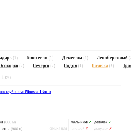
адарь
(1)
Голосеево
(1)
Демеевка
(1)
Левобережный
(
Осокорки
(2)
Печерск
(2)
Подол
(1)
Позняки
(3)
Тро
= 1 км)
ес-клуб «Love Fitness»
1 Фото
ки
(600 м)
мальчиков
✓
девочек
✓
СЕКЦИЯ ДЛЯ
юношей
✗
девушек
✗
овская
(900 м)