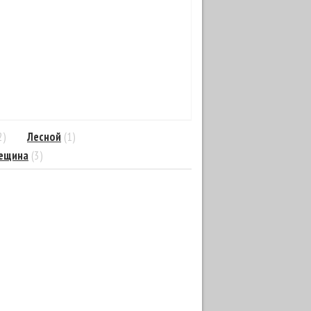
2)
Лесной
(1)
ещина
(3)