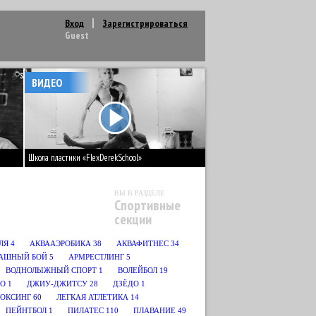
Вход
Зарегистрироваться
Guest
ВИДЕО
Школа пластики «FlexDerekSchool»
ВЫ В РАЗДЕЛЕ
Спортивные
секции
ЛЯ
4
АКВААЭРОБИКА
38
АКВАФИТНЕС
34
АШНЫЙ БОЙ
5
АРМРЕСТЛИНГ
5
ВОДНОЛЫЖНЫЙ СПОРТ
1
ВОЛЕЙБОЛ
19
О
1
ДЖИУ-ДЖИТСУ
28
ДЗЁДО
1
БОКСИНГ
60
ЛЕГКАЯ АТЛЕТИКА
14
ПЕЙНТБОЛ
1
ПИЛАТЕС
110
ПЛАВАНИЕ
49