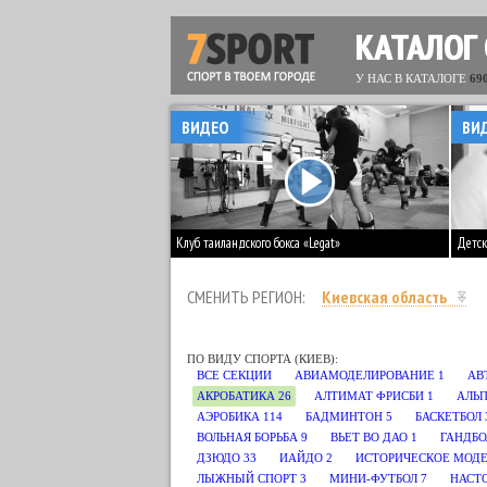
КАТАЛОГ
У НАС В КАТАЛОГЕ
69
ВИДЕО
ВИ
Клуб таиландского бокса «Legat»
Детск
СМЕНИТЬ РЕГИОН:
Киевская область
ПО ВИДУ СПОРТА (КИЕВ):
ВСЕ СЕКЦИИ
АВИАМОДЕЛИРОВАНИЕ
1
АВ
АКРОБАТИКА
26
АЛТИМАТ ФРИСБИ
1
АЛЬП
АЭРОБИКА
114
БАДМИНТОН
5
БАСКЕТБОЛ
ВОЛЬНАЯ БОРЬБА
9
ВЬЕТ ВО ДАО
1
ГАНДБО
ДЗЮДО
33
ИАЙДО
2
ИСТОРИЧЕСКОЕ МОД
ЛЫЖНЫЙ СПОРТ
3
МИНИ-ФУТБОЛ
7
НАСТ