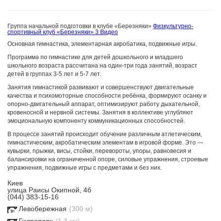
Группа начальной подготовки в клубе «Березняки»
Физкультурно-
спортивный клуб «Березняки»
3 Видео
Основная гимнастика, элементарная акробатика, подвижные игры.
Программа по гимнастике для детей дошкольного и младшего
школьного возраста рассчитана на один-три года занятий, возраст
детей в группах 3-5 лет и 5-7 лет.
Занятия гимнастикой развивают и совершенствуют двигательные
качества и психомоторные способности ребёнка, формируют осанку и
опорно-двигательный аппарат, оптимизируют работу дыхательной,
кровеносной и нервной системы. Занятия в коллективе углубляют
эмоциональную компоненту коммуникационных способностей.
В процессе занятий происходит обучение различным атлетическим,
гимнастическим, акробатическим элементам в игровой форме. Это —
кувырки, прыжки, висы, стойки, перевороты, упоры, равновесия и
балансировки на ограниченной опоре, силовые упражнения, строевые
упражнения, подвижные игры с предметами и без них.
Киев
улица Раисы Окипной, 4б
(044) 383-15-16
Левобережная
(300 м)