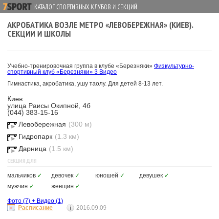
КАТАЛОГ СПОРТИВНЫХ КЛУБОВ И СЕКЦИЙ
АКРОБАТИКА ВОЗЛЕ МЕТРО «ЛЕВОБЕРЕЖНАЯ» (КИЕВ).
СЕКЦИИ И ШКОЛЫ
Учебно-тренировочная группа в клубе «Березняки»
Физкультурно-
спортивный клуб «Березняки»
3 Видео
Гимнастика, акробатика, ушу таолу. Для детей 8-13 лет.
Киев
улица Раисы Окипной, 4б
(044) 383-15-16
Левобережная
(300 м)
Гидропарк
(1.3 км)
Дарница
(1.5 км)
СЕКЦИЯ ДЛЯ
мальчиков
✓
девочек
✓
юношей
✓
девушек
✓
мужчин
✓
женщин
✓
Фото
(7)
+
Видео
(1)
Расписание
2016.09.09