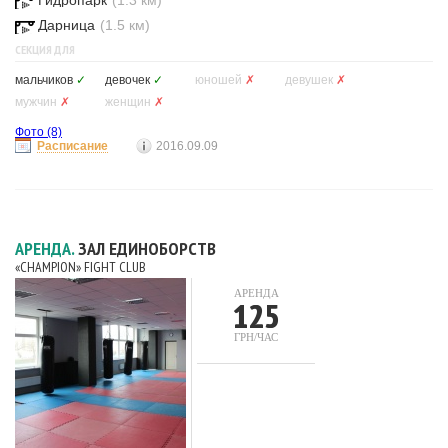
Гидропарк
(1.3 км)
Дарница
(1.5 км)
СЕКЦИЯ ДЛЯ
мальчиков
✓
девочек
✓
юношей
✗
девушек
✗
мужчин
✗
женщин
✗
Фото
(8)
Расписание
2016.09.09
АРЕНДА.
ЗАЛ ЕДИНОБОРСТВ
«CHAMPION» FIGHT CLUB
АРЕНДА
125
ГРН/ЧАС