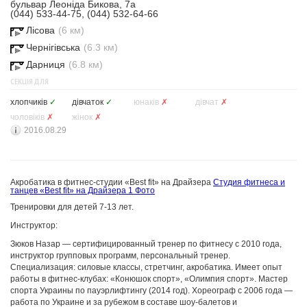
бульвар Леоніда Бикова, 7а
(044) 533-44-75, (044) 532-64-66
Лісова
(6 км)
Чернігівська
(6.3 км)
Дарниця
(6.8 км)
СЕКЦІЯ ДЛЯ
хлопчиків
✓
дівчаток
✓
юнаків
✗
дівчат
✗
чоловіків
✗
жінок
✗
2016.08.29
Акробатика в фитнес-студии «Best fit» на Драйзера
Студия фитнеса и
танцев «Best fit» на Драйзера
1 Фото
Тренировки для детей 7-13 лет.
Инструктор:
Зюков Назар — сертифицированный тренер по фитнесу с 2010 года,
инструктор групповых программ, персональный тренер.
Специализация: силовые классы, стретчинг, акробатика. Имеет опыт
работы в фитнес-клубах: «Конюшок спорт», «Олимпия спорт». Мастер
спорта Украины по пауэрлифтингу (2014 год). Хореограф с 2006 года —
работа по Украине и за рубежом в составе шоу-балетов и