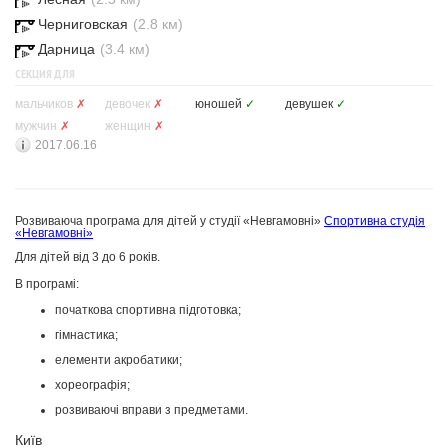
Черниговская
(2.8 км)
Дарница
(3.4 км)
СЕКЦИЯ ДЛЯ
мальчиков
✗
девочек
✗
юношей
✓
девушек
✓
мужчин
✗
женщин
✗
2017.06.16
Розвиваюча програма для дітей у студії «Невгамовні»
Спортивна студія
«Невгамовні»
Для дітей від 3 до 6 років.
В програмі:
початкова спортивна підготовка;
гімнастика;
елементи акробатики;
хореографія;
розвиваючі вправи з предметами.
Київ