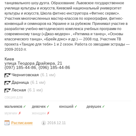
танцевального шоу-дуэта. Образование: Львовское государственное
училище культуры и искусств, Киевский национальный университет
культуры и искусств, Школа фитнес-инструктора «Фитнес сервис».
Участник многочисленных мастер-классов по хореографии, фитнес-
конвенцый и семинаров на Украине и за рубежом. Принимал участие в
разработке учебно-методического комплекса учебных программ по
современному танцу («Джаз-модерн» , «Ритмика и танец», «Основы
классического танца», «Брейк дэнс» и др.) — 2008 год. Участник ТВ
проекта «Танцую для тебя» 1 и 2 сезон. Работа со звездами эстрады —
2009-2010 гг.
Киев
улица Теодора Драйзера, 21
(097) 185-44-86, (096) 185-44-86
Черниговская
(6.1 км)
Дарница
(6.1 км)
Лесная
(6.1 км)
СЕКЦИЯ ДЛЯ
мальчиков
✓
девочек
✓
юношей
✓
девушек
✓
мужчин
✗
женщин
✗
Расписание
2016.12.11