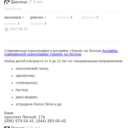
Дарница
(7.3 км)
СЕКЦИЯ ДЛЯ
мальчиков
✓
девочек
✓
юношей
✗
девушек
✗
мужчин
✗
женщин
✗
2017.06.16
Современная хореография в ансамбле «Sweet» на Лесном
Ансамбль
современной хореографии «Sweet» на Лесном
Набор детей в возрасте от 4 до 12 лет по танцевальным направлениям:
классический танец;
акробатика;
contemporary;
hip-hop;
джаз-модерн;
эстрадное Dance Show и др.
Киев
проспект Лесной, 17в
(096) 979-54-41, (044) 383-00-45
Лесная
(2.5 км)