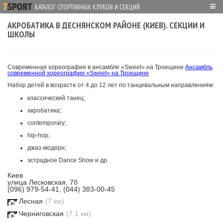
≡
КАТАЛОГ СПОРТИВНЫХ КЛУБОВ И СЕКЦИЙ
АКРОБАТИКА В ДЕСНЯНСКОМ РАЙОНЕ (КИЕВ). СЕКЦИИ И
ШКОЛЫ
Современная хореография в ансамбле «Sweet» на Троещине
Ансамбль
современной хореографии «Sweet» на Троещине
Набор детей в возрасте от 4 до 12 лет по танцевальным направлениям:
классический танец;
акробатика;
contemporary;
hip-hop;
джаз-модерн;
эстрадное Dance Show и др.
Киев
улица Лесковская, 7б
(096) 979-54-41, (044) 383-00-45
Лесная
(7 км)
Черниговская
(7.1 км)