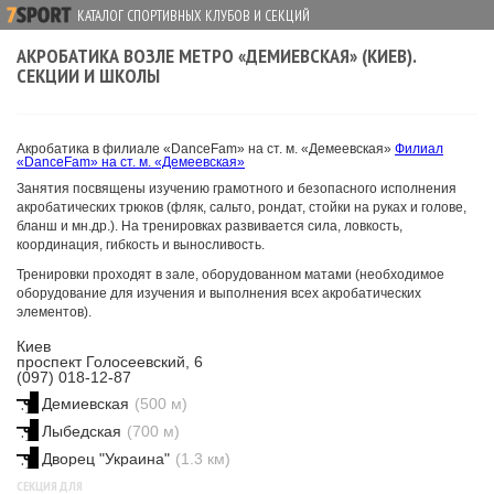
КАТАЛОГ СПОРТИВНЫХ КЛУБОВ И СЕКЦИЙ
АКРОБАТИКА ВОЗЛЕ МЕТРО «ДЕМИЕВСКАЯ» (КИЕВ).
СЕКЦИИ И ШКОЛЫ
Акробатика в филиале «DanceFam» на ст. м. «Демеевская»
Филиал
«DanceFam» на ст. м. «Демеевская»
Занятия посвящены изучению грамотного и безопасного исполнения
акробатических трюков (фляк, сальто, рондат, стойки на руках и голове,
бланш и мн.др.). На тренировках развивается сила, ловкость,
координация, гибкость и выносливость.
Тренировки проходят в зале, оборудованном матами (необходимое
оборудование для изучения и выполнения всех акробатических
элементов).
Киев
проспект Голосеевский, 6
(097) 018-12-87
Демиевская
(500 м)
Лыбедская
(700 м)
Дворец "Украина"
(1.3 км)
СЕКЦИЯ ДЛЯ