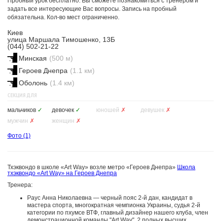
Пробный урок бесплатно. Вы сможете познакомиться с тренером и
задать все интересующие Вас вопросы. Запись на пробный
обязательна. Кол-во мест ограниченно.
Киев
улица Маршала Тимошенко, 13Б
(044) 502-21-22
Минская
(500 м)
Героев Днепра
(1.1 км)
Оболонь
(1.4 км)
СЕКЦИЯ ДЛЯ
мальчиков
✓
девочек
✓
юношей
✗
девушек
✗
мужчин
✗
женщин
✗
Фото
(1)
Тхэквондо в школе «Art Way» возле метро «Героев Днепра»
Школа
тхэквондо «Art Way» на Героев Днепра
Тренерa:
Раус Анна Николаевна — черный пояс 2-й дан, кандидат в
мастера спорта, многократная чемпионка Украины, судья 2-й
категории по пхумсе ВТФ, главный дизайнер нашего клуба, член
демонстрационной команды "Art Way", 2 полных высших