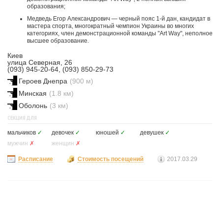
образования;
Медведь Егор Aлександрович — черный пояс 1-й дан, кандидат в
мастера спорта, многократный чемпион Украины во многих
категориях, член демонстрационной команды "Art Way", неполное
высшее образование.
Киев
улица Северная, 26
(093) 945-20-64, (093) 850-29-73
Героев Днепра
(900 м)
Минская
(1.8 км)
Оболонь
(3 км)
СЕКЦИЯ ДЛЯ
мальчиков
✓
девочек
✓
юношей
✓
девушек
✓
мужчин
✗
женщин
✗
Расписание
Стоимость посещений
2017.03.29