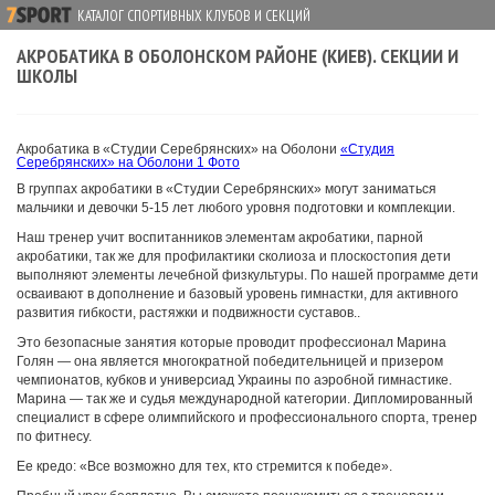
КАТАЛОГ СПОРТИВНЫХ КЛУБОВ И СЕКЦИЙ
АКРОБАТИКА В ОБОЛОНСКОМ РАЙОНЕ (КИЕВ). СЕКЦИИ И
ШКОЛЫ
Акробатика в «Студии Серебрянских» на Оболони
«Студия
Серебрянских» на Оболони
1 Фото
В группах акробатики в «Студии Серебрянских» могут заниматься
мальчики и девочки 5-15 лет любого уровня подготовки и комплекции.
Наш тренер учит воспитанников элементам акробатики, парной
акробатики, так же для профилактики сколиоза и плоскостопия дети
выполняют элементы лечебной физкультуры. По нашей программе дети
осваивают в дополнение и базовый уровень гимнастки, для активного
развития гибкости, растяжки и подвижности суставов..
Это безопасные занятия которые проводит профессионал Марина
Голян — она является многократной победительницей и призером
чемпионатов, кубков и универсиад Украины по аэробной гимнастике.
Марина — так же и судья международной категории. Дипломированный
специалист в сфере олимпийского и профессионального спорта, тренер
по фитнесу.
Ее кредо: «Все возможно для тех, кто стремится к победе».