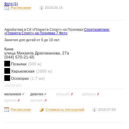
Фото
(1)
Расписание
2016.04.15
Акробатика в СК «Планета Спорт» на Позняках
Спорткомплекс
«Планета Спорт» на Позняках
7 Фото
Занятия для детей от 6 до 10 лет.
Киев
улица Михаила Драгоманова, 27а
(044) 570-21-65
Позняки
(500 м)
Харьковская
(1000 м)
Осокорки
(1.7 км)
СЕКЦИЯ ДЛЯ
мальчиков
✓
девочек
✓
юношей
✗
девушек
✗
мужчин
✗
женщин
✗
Расписание
Стоимость посещений
2016.07.03