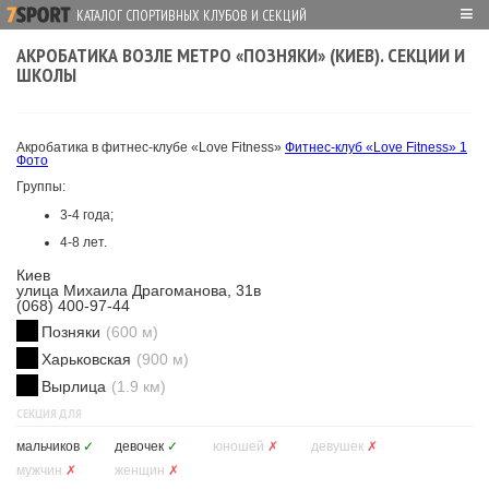
≡
КАТАЛОГ СПОРТИВНЫХ КЛУБОВ И СЕКЦИЙ
АКРОБАТИКА ВОЗЛЕ МЕТРО «ПОЗНЯКИ» (КИЕВ). СЕКЦИИ И
ШКОЛЫ
Акробатика в фитнес-клубе «Love Fitness»
Фитнес-клуб «Love Fitness»
1
Фото
Группы:
3-4 года;
4-8 лет.
Киев
улица Михаила Драгоманова, 31в
(068) 400-97-44
Позняки
(600 м)
Харьковская
(900 м)
Вырлица
(1.9 км)
СЕКЦИЯ ДЛЯ
мальчиков
✓
девочек
✓
юношей
✗
девушек
✗
мужчин
✗
женщин
✗