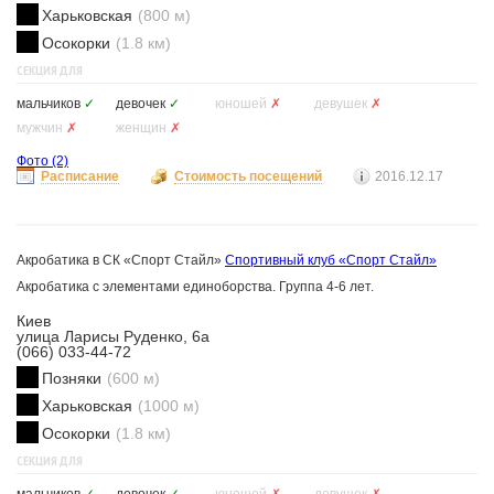
Харьковская
(800 м)
Осокорки
(1.8 км)
СЕКЦИЯ ДЛЯ
мальчиков
✓
девочек
✓
юношей
✗
девушек
✗
мужчин
✗
женщин
✗
Фото
(2)
Расписание
Стоимость посещений
2016.12.17
Акробатика в СК «Спорт Стайл»
Спортивный клуб «Спорт Стайл»
Акробатика с элементами единоборства. Группа 4-6 лет.
Киев
улица Ларисы Руденко, 6а
(066) 033-44-72
Позняки
(600 м)
Харьковская
(1000 м)
Осокорки
(1.8 км)
СЕКЦИЯ ДЛЯ