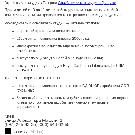
Акробатика в студии «Грация»
Акробатическая студия «Грация»
Прием детей от 3 до 11 лет с любым уровнем подготовки и любой
комплекции. Занятия проводятся как в группах так и индивидуально.
Руководитель и основатель студии — Татьяна Уколова:
2-кратный призер чемпионатов мира;
абсолютная чемпионка Европы 2000 года;
многократная победительница чемпионатов Украины по
акробатике;
выступала в цирке Дю-Солей в Канаде 2003-2004;
выступала в шоу на льду в Royal Caribbean International в США
2005-2016.
Тренер — Гавриленко Светлана:
абсолютная чемпионка в первенстве СДЮШОР акробатики СОП
“Украина”;
бронзовый призер в открытом кубке главного управления науки г.
Киева по спортивной акробатике (женские групповые
упражнения).
Киев
улица Александра Мишуги, 2
(097) 265-43-35, (063) 543-62-55
Позняки
(500 м)