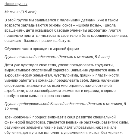
Наши группы
Малыши (3-5 лет)
В этой группе мы занимаемся с маленькими детками. Уже в таком
возрасте закладываются основы основ – «школа позы», «школа
вращения», дети осваивают базовые элементы акробатики, учатся
правильно прыгать, чувствовать свое тело и быть координированными,
осваивают базовые прыжки на батуте.
Обучение часто проходит в игровой форме.
Группа начальной подготовки (девочки и мальчики, 5-8 лет)
Дети уже чувствуют свое тело, умеют преодолевать трудности,
вырабатывают спортивный характер. Внимание уделяется новым
акробатическим элементам, чувству ритма, грации и пластичности,
умению работать в команде, преодолевать себя. Здесь маленькие
спортсмены знакомятся со всей многогранностью спортивной
акробатики, с ее разнообразием элементов и пирамид, впервые
пробуют свои силы на соревнованиях.
Группа предварительной базовой подготовки (девочки и мальчики, 8-
12 лет)
Тренировочный процесс включает в себя развитие специальной
физической подготовки. Уделяется внимание растяжке, развитию силы,
разученные элементы уже не выглядят угловатыми, как в начале
обучения, дети учатся выполнять упражнения «чисто», без «грязи».