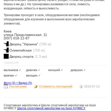
акробатических трюков (фляк, сальто, рондат, стойки на руках и голове,
бланш и мн.др.). На тренировках развивается сила, ловкость,
координация, гибкость и выносливость.
Тренировки проходят в зале, оборудованном матами (необходимое
оборудование для изучения и выполнения всех акробатических
элементов).
Киев
улица Предславинская, 11
(097) 018-12-87
Дворец "Украина"
(700 м)
Олимпийская
(700 м)
Дворец спорта
(1.3 км)
СЕКЦИЯ ДЛЯ
мальчиков
✓
девочек
✓
юношей
✓
девушек
✓
мужчин
✓
женщин
✓
Фото
(3)
+
Видео
(5)
Расписание
Стоимость посещений
2016.07.13
Спортивная акробатика в Школе спортивной акробатики на базе
НУФВСУ
Школа спортивной акробатики на базе НУФВСУ