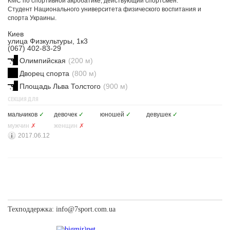
КМС по спортивной акробатике, действующий спортсмен.
Студент Национального университета физического воспитания и
спорта Украины.
Киев
улица Физкультуры, 1к3
(067) 402-83-29
Олимпийская
(200 м)
Дворец спорта
(800 м)
Площадь Льва Толстого
(900 м)
СЕКЦИЯ ДЛЯ
мальчиков
✓
девочек
✓
юношей
✓
девушек
✓
мужчин
✗
женщин
✗
2017.06.12
Техподдержка:
info@7sport.com.ua