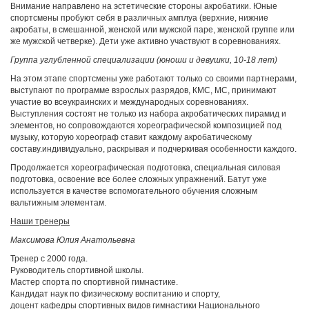
Внимание направлено на эстетические стороны акробатики. Юные
спортсмены пробуют себя в различных амплуа (верхние, нижние
акробаты, в смешанной, женской или мужской паре, женской группе или
же мужской четверке). Дети уже активно участвуют в соревнованиях.
Группа углубленной специализации (юноши и девушки, 10-18 лет)
На этом этапе спортсмены уже работают только со своими партнерами,
выступают по программе взрослых разрядов, КМС, МС, принимают
участие во всеукраинских и международных соревнованиях.
Выступления состоят не только из набора акробатических пирамид и
элементов, но сопровождаются хореографической композицией под
музыку, которую хореограф ставит каждому акробатическому
составу.индивидуально, раскрывая и подчеркивая особенности каждого.
Продолжается хореографическая подготовка, специальная силовая
подготовка, освоение все более сложных упражнений. Батут уже
используется в качестве вспомогательного обучения сложным
вальтижным элементам.
Наши тренеры
Максимова Юлия Анатольевна
Тренер с 2000 года.
Руководитель спортивной школы.
Мастер спорта по спортивной гимнастике.
Кандидат наук по физическому воспитанию и спорту,
доцент кафедры спортивных видов гимнастики Национального