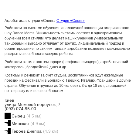
Акробатика в студии «Сленг»
Студия «Сленг»
Работаем по системе обучения, аналогичной концепции американского
шоу Dance Moms. Уникальность системы состоит в одновременном
обучении всем стилям, что делает наших учеников универсальными
танцорами и выгодно отличает от других. Индивидуальный подход и
ориентирование по стилям танца и акробатики позволяет максимально
раскрыть способности каждого ребенка.
Работаем в стиле контемпорари (перфоманс модерн), акробатический
конторсион, бродвейский джаз и др.
Костюмы и реквизит за счет студии. Воспитанников ждут ежегодные
поездки на фестивали в Болгарию, Грецию, Италию, Францию и в другие
страны. Обучение в группах до 10 человек с 3-х до 18 лет, с градацией
по возрасту или по способностям.
Киев
улица Межевой переулок, 7
(093) 074-95-00
Сырец
(4.5 км)
Минская
(4.9 км)
Героев Днепра
(4.9 км)