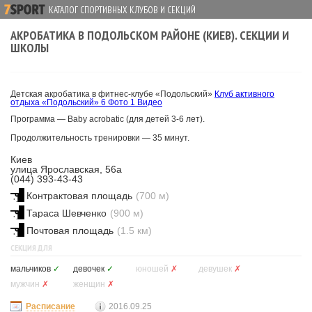
КАТАЛОГ СПОРТИВНЫХ КЛУБОВ И СЕКЦИЙ
АКРОБАТИКА В ПОДОЛЬСКОМ РАЙОНЕ (КИЕВ). СЕКЦИИ И
ШКОЛЫ
Детская акробатика в фитнес-клубе «Подольский»
Клуб активного
отдыха «Подольский»
6 Фото
1 Видео
Программа — Baby acrobatic (для детей 3-6 лет).
Продолжительность тренировки — 35 минут.
Киев
улица Ярославская, 56а
(044) 393-43-43
Контрактовая площадь
(700 м)
Тараса Шевченко
(900 м)
Почтовая площадь
(1.5 км)
СЕКЦИЯ ДЛЯ
мальчиков
✓
девочек
✓
юношей
✗
девушек
✗
мужчин
✗
женщин
✗
Расписание
2016.09.25