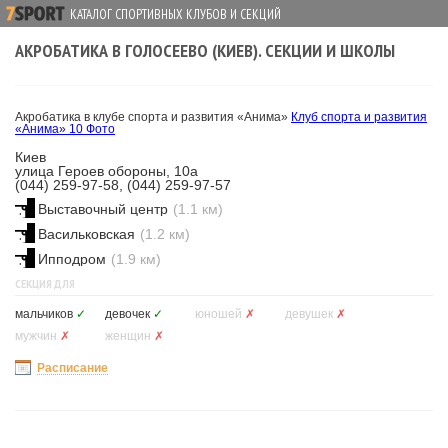
КАТАЛОГ СПОРТИВНЫХ КЛУБОВ И СЕКЦИЙ
АКРОБАТИКА В ГОЛОСЕЕВО (КИЕВ). СЕКЦИИ И ШКОЛЫ
Акробатика в клубе спорта и развития «Анима»
Клуб спорта и развития
«Анима»
10 Фото
Киев
улица Героев обороны, 10а
(044) 259-97-58, (044) 259-97-57
Выставочный центр
(1.1 км)
Васильковская
(1.2 км)
Ипподром
(1.9 км)
СЕКЦИЯ ДЛЯ
мальчиков
✓
девочек
✓
юношей
✗
девушек
✗
мужчин
✗
женщин
✗
Расписание