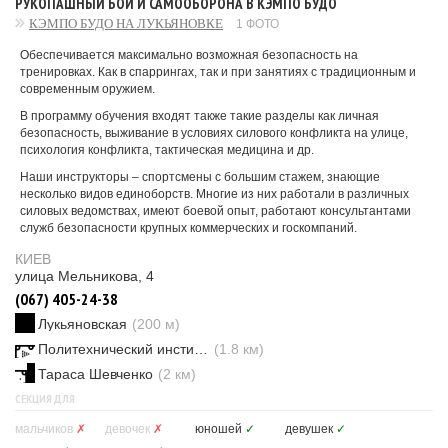
РУКОПАШНЫЙ БОЙ И САМООБОРОНА В КЭМПО БУДО
КЭМПО БУДО НА ЛУКЬЯНОВКЕ
1 ФОТО
Обеспечивается максимально возможная безопасность на
тренировках. Как в спаррингах, так и при занятиях с традиционным и
современным оружием.
В программу обучения входят также такие разделы как личная
безопасность, выживание в условиях силового конфликта на улице,
психология конфликта, тактическая медицина и др.
Наши инструкторы – спортсмены с большим стажем, знающие
несколько видов единоборств. Многие из них работали в различных
силовых ведомствах, имеют боевой опыт, работают консультантами
служб безопасности крупных коммерческих и госкомпаний.
КИЕВ
улица Мельникова, 4
(067) 405-24-38
Лукьяновская
(200 м)
Политехнический институт
(1.8 км)
Тараса Шевченко
(2 км)
СЕКЦИЯ ДЛЯ
мальчиков
✗
девочек
✗
юношей
✓
девушек
✓