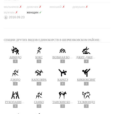
мальчиков
✗
девочек
✗
юношей
✗
девушек
✗
мужчин
✗
женщин
✓
2016.09.23
СЕКЦИИ ДРУГИХ ВИДОВ ЕДИНОБОРСТВ В ШЕВЧЕНКОВСКОМ РАЙОНЕ:
АЙКИДО
БОКС
ВОЛЬНАЯ БОРЬБА
ДЖИУ-ДЖИТСУ
8
5
1
4
ДЗЮДО
КАПОЭЙРА
КАРАТЭ
КИКБОКСИНГ
2
2
6
3
РУКОПАШНЫЙ БОЙ
САМБО
ТАЙСКИЙ БОКС (МУАЙ ТАЙ)
ТХЭКВОНДО
8
2
3
3