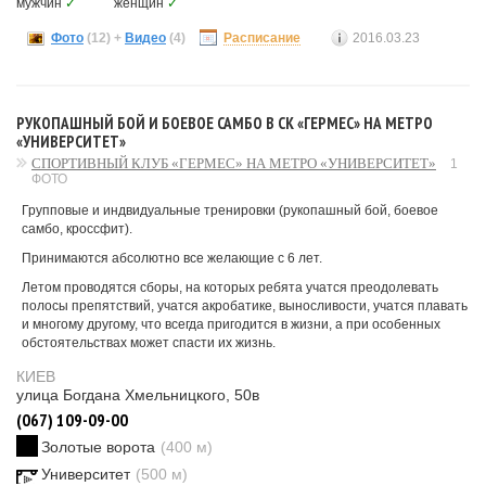
мужчин
✓
женщин
✓
Фото
(12)
+
Видео
(4)
Расписание
2016.03.23
РУКОПАШНЫЙ БОЙ И БОЕВОЕ САМБО В СК «ГЕРМЕС» НА МЕТРО
«УНИВЕРСИТЕТ»
СПОРТИВНЫЙ КЛУБ «ГЕРМЕС» НА МЕТРО «УНИВЕРСИТЕТ»
1
ФОТО
Групповые и индвидуальные тренировки (рукопашный бой, боевое
самбо, кроссфит).
Принимаются абсолютно все желающие с 6 лет.
Летом проводятся сборы, на которых ребята учатся преодолевать
полосы препятствий, учатся акробатике, выносливости, учатся плавать
и многому другому, что всегда пригодится в жизни, а при особенных
обстоятельствах может спасти их жизнь.
КИЕВ
улица Богдана Хмельницкого, 50в
(067) 109-09-00
Золотые ворота
(400 м)
Университет
(500 м)