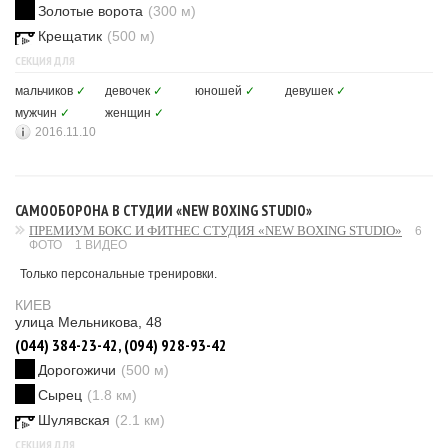
Золотые ворота
(300 м)
Крещатик
(500 м)
СЕКЦИЯ ДЛЯ
мальчиков
✓
девочек
✓
юношей
✓
девушек
✓
мужчин
✓
женщин
✓
2016.11.10
САМООБОРОНА В СТУДИИ «NEW BOXING STUDIO»
ПРЕМИУМ БОКС И ФИТНЕС СТУДИЯ «NEW BOXING STUDIO»
6
ФОТО
1 ВИДЕО
Только персональные тренировки.
КИЕВ
улица Мельникова, 48
(044) 384-23-42, (094) 928-93-42
Дорогожичи
(500 м)
Сырец
(1.8 км)
Шулявская
(2.1 км)
СЕКЦИЯ ДЛЯ