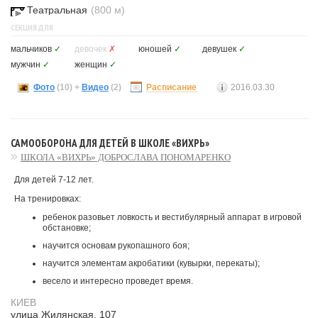
Театральная
(800 м)
СЕКЦИЯ ДЛЯ
мальчиков
✓
девочек
✗
юношей
✓
девушек
✓
мужчин
✓
женщин
✓
Фото
(10)
+
Видео
(2)
Расписание
2016.03.30
САМООБОРОНА ДЛЯ ДЕТЕЙ В ШКОЛЕ «ВИХРЬ»
ШКОЛА «ВИХРЬ» ДОБРОСЛАВА ПОНОМАРЕНКО
Для детей 7-12 лет.
На тренировках:
ребенок разовьет ловкость и вестибулярный аппарат в игровой
обстановке;
научится основам рукопашного боя;
научится элементам акробатики (кувырки, перекаты);
весело и интересно проведет время.
КИЕВ
улица Жилянская, 107