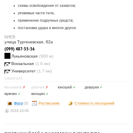
схемы освобождения от захватов;
уязвимые части тела;
применение подручных средств;
постановка удара и многое другое.
КИЕВ
улица Тургеневская, 82а
(099) 487-35-36
Лукьяновская
(900 м)
Вокзальная
(1.6 км)
Университет
(1.7 км)
СЕКЦИЯ ДЛЯ
мальчиков
✗
девочек
✗
юношей
✓
девушек
✓
мужчин
✓
женщин
✓
Фото
(3)
Расписание
Стоимость посещений
2016.10.05