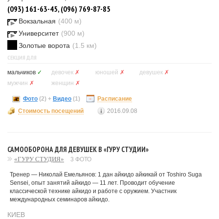
(093) 161-63-45, (096) 769-87-85
Вокзальная
(400 м)
Университет
(900 м)
Золотые ворота
(1.5 км)
СЕКЦИЯ ДЛЯ
мальчиков
✓
девочек
✗
юношей
✗
девушек
✗
мужчин
✗
женщин
✗
Фото
(2)
+
Видео
(1)
Расписание
Стоимость посещений
2016.09.08
САМООБОРОНА ДЛЯ ДЕВУШЕК В «ГУРУ СТУДИИ»
«ГУРУ СТУДИЯ»
3 ФОТО
Тренер — Николай Емельянов: 1 дан айкидо айкикай от Toshiro Suga
Sensei, опыт занятий айкидо — 11 лет. Проводит обучение
классической технике айкидо и работе с оружием. Участник
международных семинаров айкидо.
КИЕВ