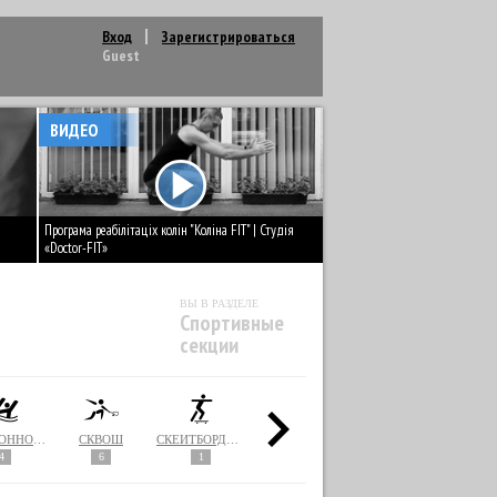
Вход
Зарегистрироваться
Guest
ВИДЕО
Програма реабілітаціх колін "Коліна FIT" | Студія
«Doctor-FIT»
ВЫ В РАЗДЕЛЕ
Спортивные
секции
СИНХРОННОЕ ПЛАВАНИЕ
СКВОШ
СКЕЙТБОРДИНГ
СНОУБОРДИНГ
СОФТБОЛ
4
6
1
1
2