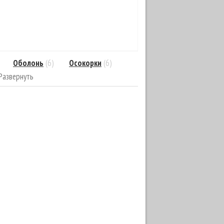
Оболонь
(6)
Осокорки
(6)
Развернуть