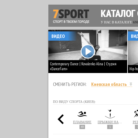
КАТАЛОГ
У НАС В КАТАЛОГЕ
69
ВИДЕО
ВИ
Contemporary Dance | Kovalenko Alina | Студия
«DanceFam»
Hip-h
СМЕНИТЬ РЕГИОН:
Киевская область
ПО ВИДУ СПОРТА (КИЕВ):
ПАРУСНЫЙ СПОРТ
ПЕЙНТБОЛ
ПИЛАТЕС
ПЛАВАНИЕ
ПРЫЖКИ НА БАТУТЕ
РЕ
1
110
49
5