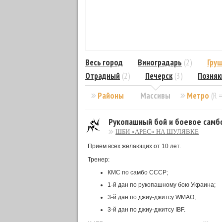
Весь город
Виноградарь
(2)
Гру
Отрадный
(2)
Печерск
(3)
Позняк
Районы
Массивы
Метро
(R 
Рукопашный бой и боевое самб
ШБИ «АРЕС» НА ШУЛЯВКЕ
Прием всех желающих от 10 лет.
Тренер:
КМС по самбо СССР;
1-й дан по рукопашному бою Украина;
3-й дан по джиу-джитсу WMAO;
3-й дан по джиу-джитсу IBF.