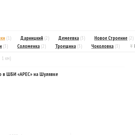
шки
(1)
Дарницкий
(2)
Демеевка
(3)
Новое Строение
(2)
и
(3)
Соломенка
(2)
Троещина
(3)
Чоколовка
(3)
= 1 км)
о в ШБИ «АРЕС» на Шулявке