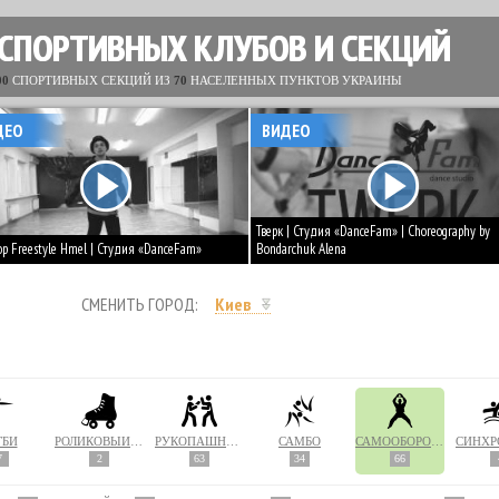
 СПОРТИВНЫХ КЛУБОВ И СЕКЦИЙ
00
СПОРТИВНЫХ СЕКЦИЙ ИЗ
70
НАСЕЛЕННЫХ ПУНКТОВ УКРАИНЫ
ДЕО
ВИДЕО
Тверк | Студия «DanceFam» | Choreography by
op Freestyle Hmel | Студия «DanceFam»
Bondarchuk Alena
СМЕНИТЬ ГОРОД:
Киев
ГБИ
РОЛИКОВЫЙ СПОРТ
РУКОПАШНЫЙ БОЙ
САМБО
САМООБОРОНА
7
2
63
34
66