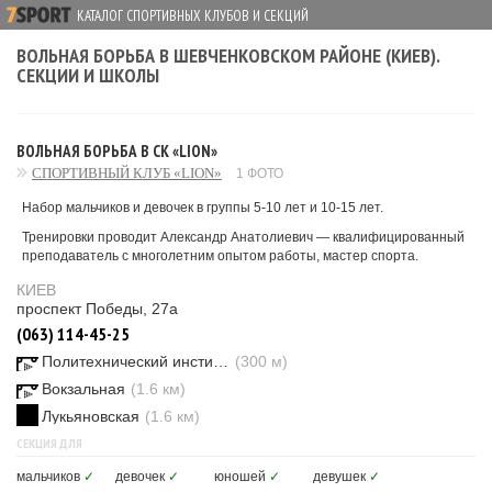
КАТАЛОГ СПОРТИВНЫХ КЛУБОВ И СЕКЦИЙ
ВОЛЬНАЯ БОРЬБА В ШЕВЧЕНКОВСКОМ РАЙОНЕ (КИЕВ).
СЕКЦИИ И ШКОЛЫ
ВОЛЬНАЯ БОРЬБА В СК «LION»
СПОРТИВНЫЙ КЛУБ «LION»
1 ФОТО
Набор мальчиков и девочек в группы 5-10 лет и 10-15 лет.
Тренировки проводит Александр Анатолиевич — квалифицированный
преподаватель с многолетним опытом работы, мастер спорта.
КИЕВ
проспект Победы, 27а
(063) 114-45-25
Политехнический институт
(300 м)
Вокзальная
(1.6 км)
Лукьяновская
(1.6 км)
СЕКЦИЯ ДЛЯ
мальчиков
✓
девочек
✓
юношей
✓
девушек
✓