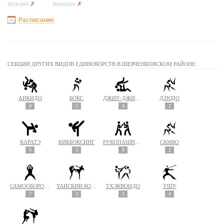
мужчин
✗
женщин
✗
Расписание
СЕКЦИИ ДРУГИХ ВИДОВ ЕДИНОБОРСТВ В ШЕВЧЕНКОВСКОМ РАЙОНЕ:
АЙКИДО
БОКС
ДЖИУ-ДЖИТСУ
ДЗЮДО
8
5
4
2
КАРАТЭ
КИКБОКСИНГ
РУКОПАШНЫЙ БОЙ
САМБО
6
3
8
2
САМООБОРОНА
ТАЙСКИЙ БОКС (МУАЙ ТАЙ)
ТХЭКВОНДО
УШУ
7
3
3
4