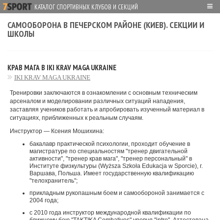
≡
КАТАЛОГ СПОРТИВНЫХ КЛУБОВ И СЕКЦИЙ
САМООБОРОНА В ПЕЧЕРСКОМ РАЙОНЕ (КИЕВ). СЕКЦИИ И
ШКОЛЫ
КРАВ МАГА В IKI KRAV MAGA UKRAINE
IKI KRAV MAGA UKRAINE
Тренировки заключаются в ознакомлении с основным техническим
арсеналом и моделировании различных ситуаций нападения,
заставляя учеников работать и апробировать изученный материал в
ситуациях, приближенных к реальным случаям.
Инструктор — Ксения Мошихина:
бакалавр практической психологии, проходит обучение в
магистратуре по специальностям "тренер двигательной
активности", "тренер крав мага", "тренер персональный" в
Институте физкультуры (Wyższa Szkoła Edukacja w Sporcie), г.
Варшава, Польша. Имеет государственную квалификацию
"телохранитель";
прикладным рукопашным боем и самообороной занимается с
2004 года;
с 2010 года инструктор международной квалификации по