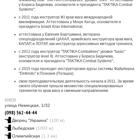
ближнему бою "TAKTIKA Combatives" уровня "intro". Аттестована
у Бориса Бидичева, основателя и президента "TAKTIKA Combat
Systems";
с 2011 года инструктор IKI крав мага международной
квалификации. Аттестована у Моше Катца, основателя и
президента Israeli Krav International;
аттестована у Евгения Бартшмана, ветерана
спецподразделений ЦАХАЛ, армейского инструктора крав мага,
КАПАП и ЛОТАР, как инструктор агрессивных методов тренинга;
с 2012 года инструктор "TAKTIKA Combatives" уровня "basic"
(инструктор level II). Аттестована у Бориса Бидичева,
основателя и президента "TAKTIKA Combat Systems";
с 2015 года проходит инструкторские курсы системы Файрберна
"Defendu" в Познани (Польша);
свою преподавательскую деятельность начала в 2011. За время
своего обучения прошла множество специализированных
тренингов по крав мага и смежным направлениям.
КИЕВ
улица Немецкая, 1/32
(098) 562-44-44
Дворец "Украина"
(100 м)
Лыбедская
(1000 м)
Олимпийская
(1.3 км)