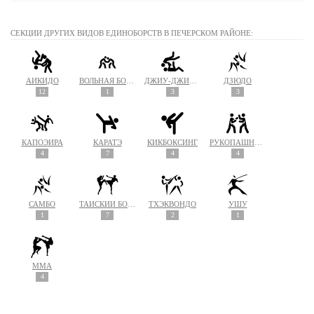
СЕКЦИИ ДРУГИХ ВИДОВ ЕДИНОБОРСТВ В ПЕЧЕРСКОМ РАЙОНЕ:
АЙКИДО
ВОЛЬНАЯ БОРЬБА
ДЖИУ-ДЖИТСУ
ДЗЮДО
12
1
3
3
КАПОЭЙРА
КАРАТЭ
КИКБОКСИНГ
РУКОПАШНЫЙ БОЙ
4
7
4
4
САМБО
ТАЙСКИЙ БОКС (МУАЙ ТАЙ)
ТХЭКВОНДО
УШУ
1
7
2
1
MMA
4