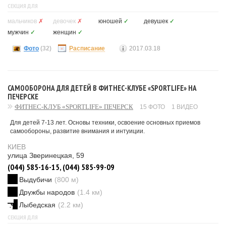
СЕКЦИЯ ДЛЯ
мальчиков
✗
девочек
✗
юношей
✓
девушек
✓
мужчин
✓
женщин
✓
Фото
(32)
Расписание
2017.03.18
САМООБОРОНА ДЛЯ ДЕТЕЙ В ФИТНЕС-КЛУБЕ «SPORTLIFE» НА
ПЕЧЕРСКЕ
ФИТНЕС-КЛУБ «SPORTLIFE» ПЕЧЕРСК
15 ФОТО
1 ВИДЕО
Для детей 7-13 лет. Основы техники, освоение основных приемов
самообороны, развитие внимания и интуиции.
КИЕВ
улица Зверинецкая, 59
(044) 585-16-15, (044) 585-99-09
Выдубичи
(800 м)
Дружбы народов
(1.4 км)
Лыбедская
(2.2 км)
СЕКЦИЯ ДЛЯ