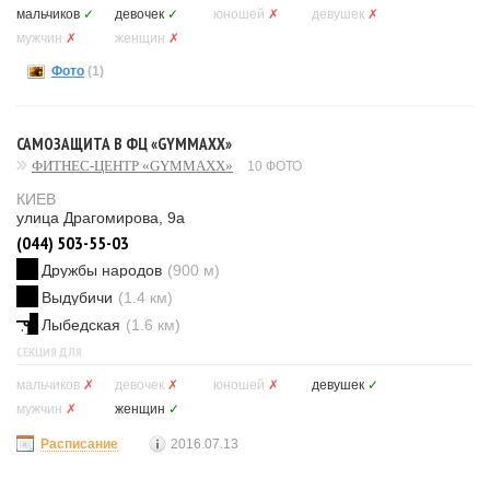
мальчиков
✓
девочек
✓
юношей
✗
девушек
✗
мужчин
✗
женщин
✗
Фото
(1)
САМОЗАЩИТА В ФЦ «GYMMAXX»
ФИТНЕС-ЦЕНТР «GYMMAXX»
10 ФОТО
КИЕВ
улица Драгомирова, 9а
(044) 503-55-03
Дружбы народов
(900 м)
Выдубичи
(1.4 км)
Лыбедская
(1.6 км)
СЕКЦИЯ ДЛЯ
мальчиков
✗
девочек
✗
юношей
✗
девушек
✓
мужчин
✗
женщин
✓
Расписание
2016.07.13