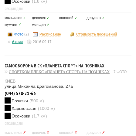
Осокорки
(1.8 км)
СЕКЦИЯ ДЛЯ
мальчиков
✓
девочек
✓
юношей
✓
девушек
✓
мужчин
✓
женщин
✓
Фото
(2)
Расписание
Стоимость посещений
Акция
2016.09.17
САМООБОРОНА В СК «ПЛАНЕТА СПОРТ» НА ПОЗНЯКАХ
СПОРТКОМПЛЕКС «ПЛАНЕТА СПОРТ» НА ПОЗНЯКАХ
7 ФОТО
КИЕВ
улица Михаила Драгоманова, 27а
(044) 570-21-65
Позняки
(500 м)
Харьковская
(1000 м)
Осокорки
(1.7 км)
СЕКЦИЯ ДЛЯ
мальчиков
✗
девочек
✗
юношей
✗
девушек
✗