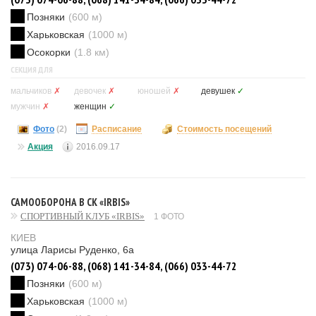
Позняки
(600 м)
Харьковская
(1000 м)
Осокорки
(1.8 км)
СЕКЦИЯ ДЛЯ
мальчиков
✗
девочек
✗
юношей
✗
девушек
✓
мужчин
✗
женщин
✓
Фото
(2)
Расписание
Стоимость посещений
Акция
2016.09.17
САМООБОРОНА В СК «IRBIS»
СПОРТИВНЫЙ КЛУБ «IRBIS»
1 ФОТО
КИЕВ
улица Ларисы Руденко, 6а
(073) 074-06-88, (068) 141-34-84, (066) 033-44-72
Позняки
(600 м)
Харьковская
(1000 м)