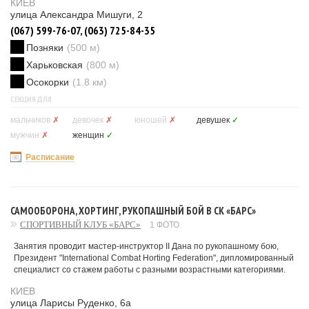
КИЕВ
улица Александра Мишуги, 2
(067) 599-76-07, (063) 725-84-35
Позняки
(500 м)
Харьковская
(800 м)
Осокорки
(1.8 км)
СЕКЦИЯ ДЛЯ
мальчиков
✗
девочек
✗
юношей
✗
девушек
✓
мужчин
✗
женщин
✓
Расписание
САМООБОРОНА, ХОРТИНГ, РУКОПАШНЫЙ БОЙ В СК «БАРС»
СПОРТИВНЫЙ КЛУБ «БАРС»
1 ФОТО
Занятия проводит мастер-инструктор II Дана по рукопашному бою,
Президент "International Combat Horting Federation", дипломированный
специалист со стажем работы с разными возрастными категориями.
КИЕВ
улица Ларисы Руденко, 6а