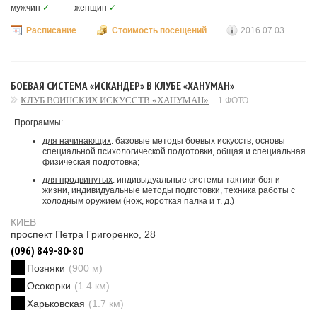
мужчин
✓
женщин
✓
Расписание
Стоимость посещений
2016.07.03
БОЕВАЯ СИСТЕМА «ИСКАНДЕР» В КЛУБЕ «ХАНУМАН»
КЛУБ ВОИНСКИХ ИСКУССТВ «ХАНУМАН»
1 ФОТО
Программы:
для начинающих
: базовые методы боевых искусств, основы
специальной психологической подготовки, общая и специальная
физическая подготовка;
для продвинутых
: индивыдуальные системы тактики боя и
жизни, индивидуальные методы подготовки, техника работы с
холодным оружием (нож, короткая палка и т. д.)
КИЕВ
проспект Петра Григоренко, 28
(096) 849-80-80
Позняки
(900 м)
Осокорки
(1.4 км)
Харьковская
(1.7 км)