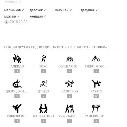
СЕКЦИЯ ДЛЯ
мальчиков
✓
девочек
✓
юношей
✓
девушек
✓
мужчин
✓
женщин
✓
2016.10.23
СЕКЦИИ ДРУГИХ ВИДОВ ЕДИНОБОРСТВ ВОЗЛЕ МЕТРО «ПОЗНЯКИ»:
АЙКИДО
БОКС
ВОЛЬНАЯ БОРЬБА
ГРЕКО-РИМСКАЯ БОРЬБА
4
3
2
1
ДЖИУ-ДЖИТСУ
ДЗЮДО
КАПОЭЙРА
КАРАТЭ
6
2
2
10
КИКБОКСИНГ
ПАНКРАТИОН
РУКОПАШНЫЙ БОЙ
ТАЙСКИЙ БОКС (МУАЙ ТАЙ)
4
3
7
5