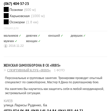
(067) 404-37-23
Позняки
(600 м)
Харьковская
(1000 м)
Осокорки
(1.8 км)
СЕКЦИЯ ДЛЯ
мальчиков
✓
девочек
✓
юношей
✓
девушек
✓
мужчин
✓
женщин
✓
2016.11.22
ЖЕНСКАЯ САМООБОРОНА В СК «IRBIS»
СПОРТИВНЫЙ КЛУБ «IRBIS»
1 ФОТО
Персональные и групповые занятия. Тренировки проводит опытный
специалист по самообороне, Мастер II Дана по рукопашному бою.
На занятиях Вы научитесь как защитить себя в любой неординарной,
экстремальной ситуации.
КИЕВ
улица Ларисы Руденко, 6а
(073) 074-06-88, (068) 141-34-84, (066) 033-44-72