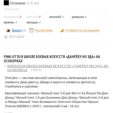
Осокорки
(1.8 км)
СЕКЦИЯ ДЛЯ
мальчиков
✗
девочек
✗
юношей
✓
девушек
✓
мужчин
✓
женщин
✓
Видео
(3)
Расписание
Стоимость посещений
2017.03.02
PINK-JITSU В ШКОЛЕ БОЕВЫХ ИСКУССТВ «ДАНРЁКУ НО ЭДА» НА
ОСОКОРКАХ
КИЕВСКАЯ ШКОЛА БОЕВЫХ ИСКУССТВ «ДАНРЁКУ НО ЭДА» НА
ОСОКОРКАХ
1 ФОТО
Pink-jitsu — система женской самообороны, включающая в себя
элементы джиу-джитсу, айкидо и каратэ и элементы фитнесса,
стрейчинга и аэробики.
Квалификация тренера: Чёрный пояс 3-й дан Мотто Ха Йошин Рю Дзю-
Дзюцу, Чёрный пояс 1-й дан Бушинкан Дзю-Дзюцу, Чёрный пояс 2-й дан
в Айкидо Айкикай, Член Всемирного Элитного Общества Чёрных
Поясов (WEBBS) с 2003 г., тренерский стаж - 19 лет.