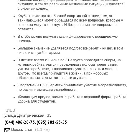
ситуации, а так же различные жизненные ситуации, изучается
уголовный кодекс.
Клуб отличается от обычной спортивной секции, тем, что
занимающиеся могут обращатся по всем вопросам, которые у
человека могут возникнуть. И без решения эти вопросы не
остаются.
В клубе можно получить квалифицированную юридическую
помощь.
Большое значение уделяется подготовке ребят к жизни, в том
числе и к службе в армии.
В летнее время с 1 июня по 31 августа проводятся сборы, на
которых ребята учатся преодолевать полосы препятствий,
учатся акробатике, выносливости,учатся плавать и многое
другое, что всегда пригодится в жизни, а при «особых
обстоятельствах» может спасти эту жизнь.
Спортсмены СК « Гермес» принимают участие в соревнованиях,
по различным видам единоборств.
Желающим предоставляется работа в охранной фирме, работа
удобна для студентов.
КИЕВ
улица Дмитриевская, 33
(044) 486-26-75, (095) 281-55-55
Вокзальная
(1.1 км)