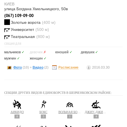
КИЕВ
улица Богдана Хмельницкого, 50в
(067) 109-09-00
Золотые ворота
(400 м)
Университет
(500 м)
Театральная
(800 м)
СЕКЦИЯ ДЛЯ
мальчиков
✓
девочек
✗
юношей
✓
девушек
✓
мужчин
✓
женщин
✓
Фото
(10)
+
Видео
(2)
Расписание
2016.03.30
СЕКЦИИ ДРУГИХ ВИДОВ ЕДИНОБОРСТВ В ШЕВЧЕНКОВСКОМ РАЙОНЕ:
АЙКИДО
БОКС
ВОЛЬНАЯ БОРЬБА
ДЖИУ-ДЖИТСУ
8
5
1
4