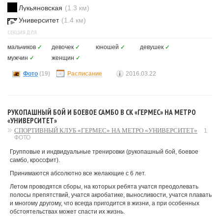
Лукьяновская
(1.3 км)
Университет
(1.4 км)
СЕКЦИЯ ДЛЯ
мальчиков
✓
девочек
✓
юношей
✓
девушек
✓
мужчин
✓
женщин
✓
Фото
(19)
Расписание
2016.03.22
РУКОПАШНЫЙ БОЙ И БОЕВОЕ САМБО В СК «ГЕРМЕС» НА МЕТРО
«УНИВЕРСИТЕТ»
СПОРТИВНЫЙ КЛУБ «ГЕРМЕС» НА МЕТРО «УНИВЕРСИТЕТ»
1
ФОТО
Групповые и индвидуальные тренировки (рукопашный бой, боевое
самбо, кроссфит).
Принимаются абсолютно все желающие с 6 лет.
Летом проводятся сборы, на которых ребята учатся преодолевать
полосы препятствий, учатся акробатике, выносливости, учатся плавать
и многому другому, что всегда пригодится в жизни, а при особенных
обстоятельствах может спасти их жизнь.