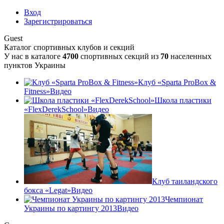
Вход
Зарегистрироваться
Guest
Каталог спортивных клубов и секций
У нас в каталоге
4700
спортивных секций из
70
населенных
пунктов Украины
Клуб «Sparta ProBox &
Fitness»
Видео
Школа пластики
«FlexDerekSchool»
Видео
Клуб таиландского
бокса «Legat»
Видео
Чемпионат
Украины по картингу 2013
Видео