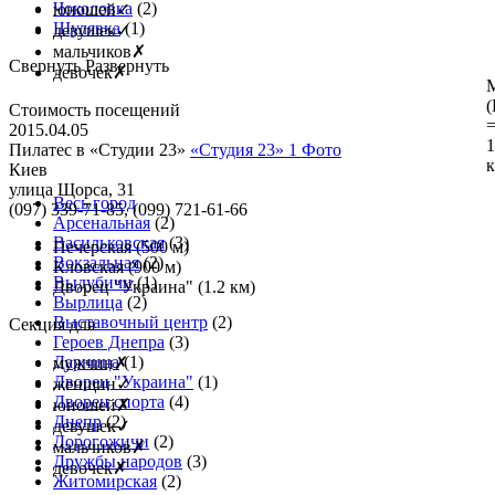
Чоколовка
(2)
юношей
✓
Шулявка
(1)
девушек
✓
мальчиков
✗
Свернуть
Развернуть
девочек
✗
(
Стоимость посещений
2015.04.05
1
Пилатес в «Студии 23»
«Студия 23»
1 Фото
к
Киев
улица Щорса, 31
Весь город
(097) 339-71-85, (099) 721-61-66
Арсенальная
(2)
Васильковская
(3)
Печерская
(500 м)
Вокзальная
(2)
Кловская
(900 м)
Выдубичи
(1)
Дворец "Украина"
(1.2 км)
Вырлица
(2)
Выставочный центр
(2)
Секция для
Героев Днепра
(3)
Дарница
(1)
мужчин
✗
Дворец "Украина"
(1)
женщин
✓
Дворец спорта
(4)
юношей
✗
Днепр
(2)
девушек
✓
Дорогожичи
(2)
мальчиков
✗
Дружбы народов
(3)
девочек
✗
Житомирская
(2)