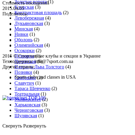
Золотые ворота
(1)
Стоимость посещений
Кловская
(3)
2015.04.05
Контрактовая площадь
(2)
Поделитесь:
Левобережная
(4)
Лукьяновская
(3)
Минская
(4)
Нивки
(1)
Оболонь
(2)
Олимпийская
(4)
Осокорки
(2)
2015 © Спортивные клубы и секции в Украине
Петровка
(1)
Техподдержка:
Печерская
info@7sport.com.ua
(6)
Другие страны:
Площадь Льва Толстого
(4)
Позняки
(4)
Sports clubs and classes in USA
Святошин
(2)
Славутич
(1)
Тараса Шевченко
(2)
Театральная
(1)
Университет
(2)
Харьковская
(3)
Черниговская
(3)
Шулявская
(1)
Свернуть
Развернуть