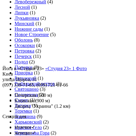
Левобережный
(4)
Лесной
(1)
Липки
(1)
Лукьяновка
(2)
Минский
(1)
Нижние сады
(1)
Новое Строение
(5)
Оболонь
(8)
Осокорки
(4)
Петровка
(2)
Печерск
(11)
Подол
(2)
Позняки
(8)
Йога в «Студии 23»
«Студия 23»
1 Фото
Приорка
(1)
Киев
Радужный
(1)
улица Щорса, 31
Рыбальский остров
(1)
(097) 339-71-85, (099) 721-61-66
Святошино
(3)
Соломенка
(2)
Печерская
(500 м)
Сырец
(1)
Кловская
(900 м)
Татарка
(1)
Дворец "Украина"
(1.2 км)
Теремки
(1)
Секция для
Троещина
(9)
Харьковский
(2)
мужчин
✓
Царское село
(2)
Черепанова Гора
женщин
✓
(2)