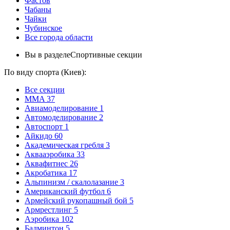
Фастов
Чабаны
Чайки
Чубинское
Все города области
Вы в разделе
Спортивные секции
По виду спорта (Киев):
Все секции
MMA
37
Авиамоделирование
1
Автомоделирование
2
Автоспорт
1
Айкидо
60
Академическая гребля
3
Аквааэробика
33
Аквафитнес
26
Акробатика
17
Альпинизм / скалолазание
3
Американский футбол
6
Армейский рукопашный бой
5
Армрестлинг
5
Аэробика
102
Бадминтон
5