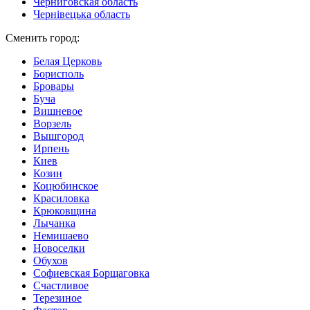
Черниговская область
Чернівецька область
Сменить город:
Белая Церковь
Борисполь
Бровары
Буча
Вишневое
Ворзель
Вышгород
Ирпень
Киев
Козин
Коцюбинское
Красиловка
Крюковщина
Лычанка
Немишаево
Новоселки
Обухов
Софиевская Борщаговка
Счастливое
Терезиное