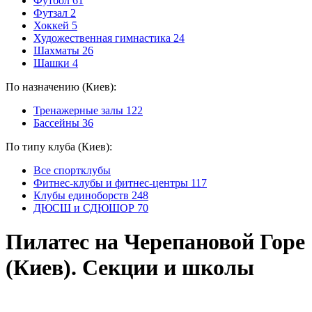
Футбол
61
Футзал
2
Хоккей
5
Художественная гимнастика
24
Шахматы
26
Шашки
4
По назначению (Киев):
Тренажерные залы
122
Бассейны
36
По типу клуба (Киев):
Все спортклубы
Фитнес-клубы и фитнес-центры
117
Клубы единоборств
248
ДЮСШ и СДЮШОР
70
Пилатес на Черепановой Горе
(Киев). Секции и школы