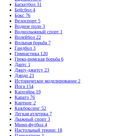
Баскетбол
31
Бейсбол
4
Бокс
76
Велоспорт
5
Водное поло
3
Воднолыжный спорт
1
Волейбол
22
Вольная борьба
7
Гандбол
3
Гимнастика
120
Греко-римская борьба
6
Дартс
1
Джиу-джитсу
23
Дзюдо
23
Историческое моделирование
2
Йога
154
Капоэйра
19
Каратэ
76
Картинг
2
Кикбоксинг
52
Легкая атлетика
7
Лыжный спорт
3
Мини-футбол
4
Настольный теннис
18
Панкратион
3