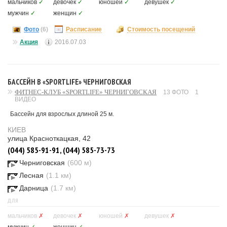
мальчиков
✓
девочек
✓
юношей
✓
девушек
✓
мужчин
✓
женщин
✓
Фото
(6)
Расписание
Стоимость посещений
Акция
2016.07.03
БАССЕЙН В «SPORTLIFE» ЧЕРНИГОВСКАЯ
ФИТНЕС-КЛУБ «SPORTLIFE» ЧЕРНИГОВСКАЯ
13 ФОТО
1
ВИДЕО
Бассейн для взрослых длиной 25 м.
КИЕВ
улица Красноткацкая, 42
(044) 585-91-91, (044) 585-73-73
Черниговская
(600 м)
Лесная
(1.1 км)
Дарница
(1.7 км)
ДЛЯ
мальчиков
✗
девочек
✗
юношей
✗
девушек
✗