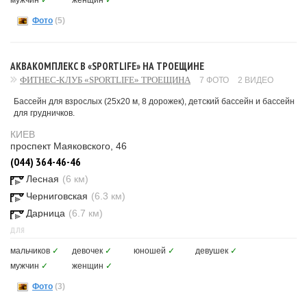
мужчин
✓
женщин
✓
Фото
(5)
АКВАКОМПЛЕКС В «SPORTLIFE» НА ТРОЕЩИНЕ
ФИТНЕС-КЛУБ «SPORTLIFE» ТРОЕЩИНА
7 ФОТО
2 ВИДЕО
Бассейн для взрослых (25x20 м, 8 дорожек), детский бассейн и бассейн
для грудничков.
КИЕВ
проспект Маяковского, 46
(044) 364-46-46
Лесная
(6 км)
Черниговская
(6.3 км)
Дарница
(6.7 км)
ДЛЯ
мальчиков
✓
девочек
✓
юношей
✓
девушек
✓
мужчин
✓
женщин
✓
Фото
(3)