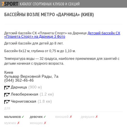
КАТАЛОГ СПОРТИВНЫХ КЛУБОВ И СЕКЦИЙ
БАССЕЙНЫ ВОЗЛЕ МЕТРО «ДАРНИЦА» (КИЕВ)
Детский бассейн СК «Планета Спорт» на Дарнице
Детский бассейн СК
«Планета Спорт» на Дарнице
3 Фото
Детский бассейн для детей до 8 лет.
Бассейн 6х12 м, глубина от 0,75 м до 1,10 м.
Температура воды — 32 градуса, наиболее приемлемая для занятий с
детьми начиная с грудного возраста.
Киев
бульвар Верховной Рады, 7а
(044) 362-46-46
Дарница
(900 м)
Левобережная
(1.2 км)
Черниговская
(1.8 км)
ДЛЯ
мальчиков
✓
девочек
✓
юношей
✗
девушек
✗
мужчин
✗
женщин
✗