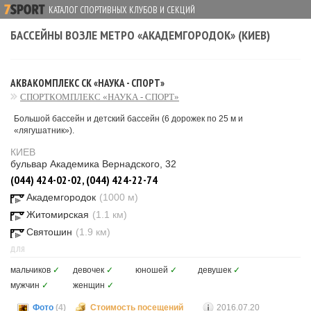
КАТАЛОГ СПОРТИВНЫХ КЛУБОВ И СЕКЦИЙ
БАССЕЙНЫ ВОЗЛЕ МЕТРО «АКАДЕМГОРОДОК» (КИЕВ)
АКВАКОМПЛЕКС СК «НАУКА - СПОРТ»
СПОРТКОМПЛЕКС «НАУКА - СПОРТ»
Большой бассейн и детский бассейн (6 дорожек по 25 м и
«лягушатник»).
КИЕВ
бульвар Академика Вернадского, 32
(044) 424-02-02, (044) 424-22-74
Академгородок
(1000 м)
Житомирская
(1.1 км)
Святошин
(1.9 км)
ДЛЯ
мальчиков
✓
девочек
✓
юношей
✓
девушек
✓
мужчин
✓
женщин
✓
Фото
(4)
Стоимость посещений
2016.07.20