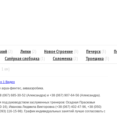
цкий
(2)
Липки
(2)
Новое Строение
(3)
Печерск
(3)
П
Сапёрная слободка
(1)
Соломенка
(2)
Троещина
(3)
= 1 км)
то
1 Видео
е aqua-финтес, аквааэробика.
(067) 685-30-52 (Александра) и +38 (067) 907-64-56 (Александра).
 под руководством заслуженных тренеров: Осадчая Прасковья
90-16), Иванова Людмила Викторовна (+38 (067) 402-47-96, +38 (050)
093) 116-15-98). График индивидуальных занятий лучше согласовать с