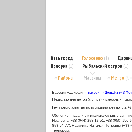
Весь город
Голосеево
(1)
Дарни
Приорка
(1)
Рыбальский остров
(1)
Районы
Массивы
Метро
(R 
Бассейн «Дельфин»
Бассейн «Дельфин»
3 Фо
Плавание для детей (с 7 лет) и взрослых, такж
Групповые занятия по плаванию для детей: +38 
Обучение плаванию и индивидуальные занятия
Ивановна (+38 (044) 258-13-51, +38 (050) 196-
858-94-77), Наумкина Наталья Петровна (+38 (
тренером.