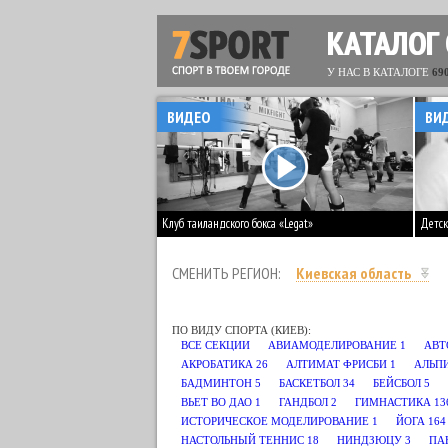
КАТАЛОГ
У НАС В КАТАЛОГЕ
69
ВИДЕО
ВИ
Клуб таиландского бокса «Legat»
Детск
СМЕНИТЬ РЕГИОН:
Киевская область
ПО ВИДУ СПОРТА (КИЕВ):
ВСЕ СЕКЦИИ
АВИАМОДЕЛИРОВАНИЕ
1
АВТ
АКРОБАТИКА
26
АЛТИМАТ ФРИСБИ
1
АЛЬП
БАДМИНТОН
5
БАСКЕТБОЛ
34
БЕЙСБОЛ
5
ВЬЕТ ВО ДАО
1
ГАНДБОЛ
2
ГИМНАСТИКА
13
ИСТОРИЧЕСКОЕ МОДЕЛИРОВАНИЕ
1
ЙОГА
164
НАСТОЛЬНЫЙ ТЕННИС
18
НИНДЗЮЦУ
3
ПА