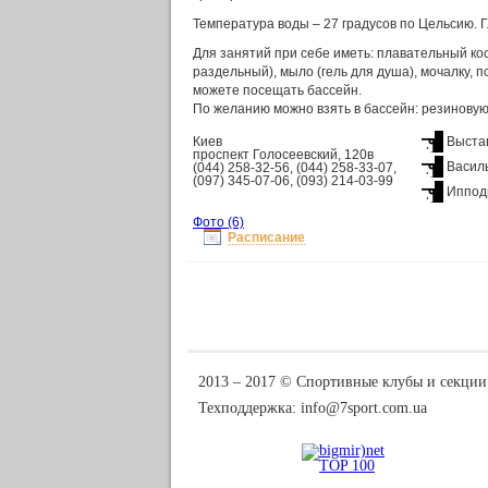
Температура воды – 27 градусов по Цельсию. Глу
Для занятий при себе иметь: плавательный к
раздельный), мыло (гель для душа), мочалку, п
можете посещать бассейн.
По желанию можно взять в бассейн: резиновую 
Киев
Выста
проспект Голосеевский, 120в
Васил
(044) 258-32-56, (044) 258-33-07,
(097) 345-07-06, (093) 214-03-99
Иппод
Фото
(6)
Расписание
2013 ‒ 2017 © Спортивные клубы и секции
Техподдержка:
info@7sport.com.ua