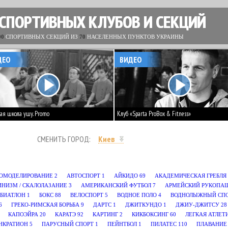
 СПОРТИВНЫХ КЛУБОВ И СЕКЦИЙ
00
СПОРТИВНЫХ СЕКЦИЙ ИЗ
70
НАСЕЛЕННЫХ ПУНКТОВ УКРАИНЫ
ДЕО
ВИДЕО
ая школа ушу. Promo
Клуб «Sparta ProBox & Fitness»
СМЕНИТЬ ГОРОД:
Киев
ОМОДЕЛИРОВАНИЕ
2
АВТОСПОРТ
1
АЙКИДО
69
АКАДЕМИЧЕСКАЯ ГРЕБЛЯ
ИНИЗМ / СКАЛОЛАЗАНИЕ
3
АМЕРИКАНСКИЙ ФУТБОЛ
7
АРМЕЙСКИЙ РУКОПА
БИАТЛОН
1
БОКС
88
ВЕЛОСПОРТ
5
ВОДНОЕ ПОЛО
4
ВОДНОЛЫЖНЫЙ СП
6
ГРЕКО-РИМСКАЯ БОРЬБА
9
ДАРТС
1
ДЖИТКУНДО
1
ДЖИУ-ДЖИТСУ
28
КАПОЭЙРА
20
КАРАТЭ
92
КАРТИНГ
2
КИКБОКСИНГ
60
ЛЕГКАЯ АТЛЕТ
НКРАТИОН
5
ПАРУСНЫЙ СПОРТ
1
ПЕЙНТБОЛ
1
ПИЛАТЕС
110
ПЛАВАНИЕ