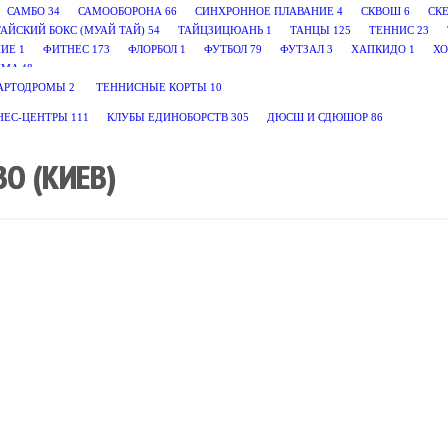
САМБО
34
САМООБОРОНА
66
СИНХРОННОЕ ПЛАВАНИЕ
4
СКВОШ
6
СК
ТАЙСКИЙ БОКС (МУАЙ ТАЙ)
54
ТАЙЦЗИЦЮАНЬ
1
ТАНЦЫ
125
ТЕННИС
23
НИЕ
1
ФИТНЕС
173
ФЛОРБОЛ
1
ФУТБОЛ
79
ФУТЗАЛ
3
ХАПКИДО
1
ХО
MA
48
АРТОДРОМЫ
2
ТЕННИСНЫЕ КОРТЫ
10
НЕС-ЦЕНТРЫ
111
КЛУБЫ ЕДИНОБОРСТВ
305
ДЮСШ И СДЮШОР
86
О (КИЕВ)