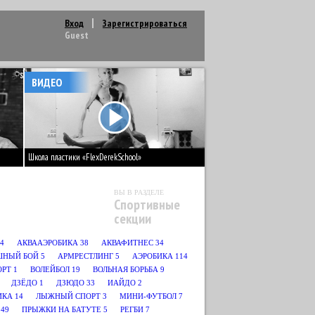
Вход
Зарегистрироваться
Guest
ВИДЕО
Школа пластики «FlexDerekSchool»
ВЫ В РАЗДЕЛЕ
Спортивные
секции
4
АКВААЭРОБИКА
38
АКВАФИТНЕС
34
ШНЫЙ БОЙ
5
АРМРЕСТЛИНГ
5
АЭРОБИКА
114
ОРТ
1
ВОЛЕЙБОЛ
19
ВОЛЬНАЯ БОРЬБА
9
ДЗЁДО
1
ДЗЮДО
33
ИАЙДО
2
ИКА
14
ЛЫЖНЫЙ СПОРТ
3
МИНИ-ФУТБОЛ
7
49
ПРЫЖКИ НА БАТУТЕ
5
РЕГБИ
7