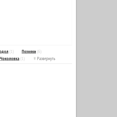
одол
(1)
Позняки
(6)
Чоколовка
(1)
Развернуть