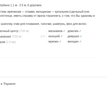
бина 1.1 м - 3.5 м. 6 дорожек.
остюм, мужчинам — плавки, женщинам — купальник (сдельный или
олотенце, иметь справку от врача терапевта, о том, что Вы здоровы и
шапочку, очки для плавания, тапочки, шампунь, фен для волос.
вочный центр
(700 м)
мальчиков
✓
девочек
✓
ДЛЯ
юношей
✓
девушек
✓
ьковская
(700 м)
мужчин
✓
женщин
✓
ром
(1.6 км)
 в Украине