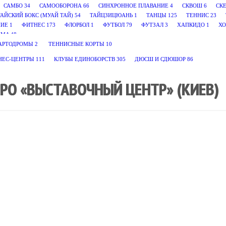
САМБО
34
САМООБОРОНА
66
СИНХРОННОЕ ПЛАВАНИЕ
4
СКВОШ
6
СК
ТАЙСКИЙ БОКС (МУАЙ ТАЙ)
54
ТАЙЦЗИЦЮАНЬ
1
ТАНЦЫ
125
ТЕННИС
23
НИЕ
1
ФИТНЕС
173
ФЛОРБОЛ
1
ФУТБОЛ
79
ФУТЗАЛ
3
ХАПКИДО
1
ХО
MA
48
АРТОДРОМЫ
2
ТЕННИСНЫЕ КОРТЫ
10
НЕС-ЦЕНТРЫ
111
КЛУБЫ ЕДИНОБОРСТВ
305
ДЮСШ И СДЮШОР
86
РО «ВЫСТАВОЧНЫЙ ЦЕНТР» (КИЕВ)