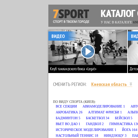
КАТАЛОГ
У НАС В КАТАЛОГЕ
69
ВИДЕО
ВИ
Клуб таиландского бокса «Legat»
Детск
СМЕНИТЬ РЕГИОН:
Киевская область
ПО ВИДУ СПОРТА (КИЕВ):
ВСЕ СЕКЦИИ
АВИАМОДЕЛИРОВАНИЕ
1
АВТ
АКРОБАТИКА
26
АЛТИМАТ ФРИСБИ
1
АЛЬП
БАДМИНТОН
5
БАСКЕТБОЛ
34
БЕЙСБОЛ
5
ВЬЕТ ВО ДАО
1
ГАНДБОЛ
2
ГИМНАСТИКА
13
ИСТОРИЧЕСКОЕ МОДЕЛИРОВАНИЕ
1
ЙОГА
164
НАСТОЛЬНЫЙ ТЕННИС
18
НИНДЗЮЦУ
3
ПА