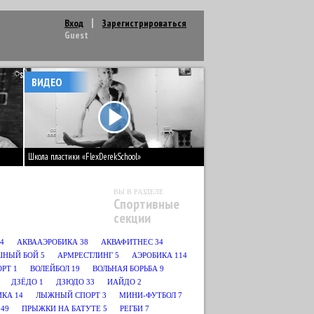
Вход
Зарегистрироваться
Guest
ВИДЕО
Школа пластики «FlexDerekSchool»
ВЫ В РАЗДЕЛЕ
Спортивные
секции
4
АКВААЭРОБИКА
38
АКВАФИТНЕС
34
ШНЫЙ БОЙ
5
АРМРЕСТЛИНГ
5
АЭРОБИКА
114
ОРТ
1
ВОЛЕЙБОЛ
19
ВОЛЬНАЯ БОРЬБА
9
ДЗЁДО
1
ДЗЮДО
33
ИАЙДО
2
ИКА
14
ЛЫЖНЫЙ СПОРТ
3
МИНИ-ФУТБОЛ
7
49
ПРЫЖКИ НА БАТУТЕ
5
РЕГБИ
7