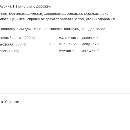
бина 1.1 м - 3.5 м. 6 дорожек.
остюм, мужчинам — плавки, женщинам — купальник (сдельный или
олотенце, иметь справку от врача терапевта, о том, что Вы здоровы и
шапочку, очки для плавания, тапочки, шампунь, фен для волос.
вочный центр
(700 м)
мальчиков
✓
девочек
✓
ДЛЯ
юношей
✓
девушек
✓
ьковская
(700 м)
мужчин
✓
женщин
✓
ром
(1.6 км)
 в Украине