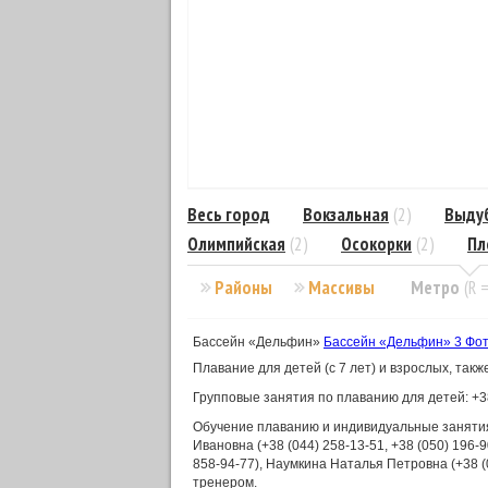
Весь город
Вокзальная
(2)
Выду
Олимпийская
(2)
Осокорки
(2)
Пл
Районы
Массивы
Метро
(R 
Бассейн «Дельфин»
Бассейн «Дельфин»
3 Фо
Плавание для детей (с 7 лет) и взрослых, такж
Групповые занятия по плаванию для детей: +38 
Обучение плаванию и индивидуальные занятия
Ивановна (+38 (044) 258-13-51, +38 (050) 196-
858-94-77), Наумкина Наталья Петровна (+38 (
тренером.