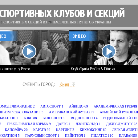
 СПОРТИВНЫХ КЛУБОВ И СЕКЦИЙ
00
СПОРТИВНЫХ СЕКЦИЙ ИЗ
70
НАСЕЛЕННЫХ ПУНКТОВ УКРАИНЫ
ДЕО
ВИДЕО
ая школа ушу. Promo
Клуб «Sparta ProBox & Fitness»
СМЕНИТЬ ГОРОД:
Киев
ОМОДЕЛИРОВАНИЕ
2
АВТОСПОРТ
1
АЙКИДО
69
АКАДЕМИЧЕСКАЯ ГРЕБЛЯ
ИНИЗМ / СКАЛОЛАЗАНИЕ
3
АМЕРИКАНСКИЙ ФУТБОЛ
7
АРМЕЙСКИЙ РУКОПА
БИАТЛОН
1
БОКС
88
ВЕЛОСПОРТ
5
ВОДНОЕ ПОЛО
4
ВОДНОЛЫЖНЫЙ СП
6
ГРЕКО-РИМСКАЯ БОРЬБА
9
ДАРТС
1
ДЖИТКУНДО
1
ДЖИУ-ДЖИТСУ
28
КАПОЭЙРА
20
КАРАТЭ
92
КАРТИНГ
2
КИКБОКСИНГ
60
ЛЕГКАЯ АТЛЕТ
НКРАТИОН
5
ПАРУСНЫЙ СПОРТ
1
ПЕЙНТБОЛ
1
ПИЛАТЕС
110
ПЛАВАНИЕ