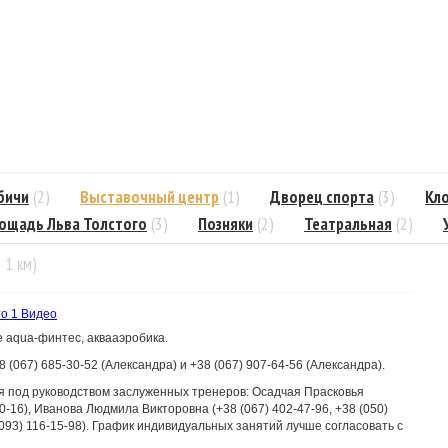
бичи
(2)
Выставочный центр
(1)
Дворец спорта
(3)
Кл
ощадь Льва Толстого
(3)
Позняки
(2)
Театральная
(2)
= 1 км)
то
1 Видео
е aqua-финтес, аквааэробика.
(067) 685-30-52 (Александра) и +38 (067) 907-64-56 (Александра).
 под руководством заслуженных тренеров: Осадчая Прасковья
90-16), Иванова Людмила Викторовна (+38 (067) 402-47-96, +38 (050)
093) 116-15-98). График индивидуальных занятий лучше согласовать с