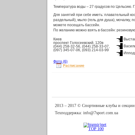
Температура воды – 27 градусов по Цельсию. Глу
Для занятий при себе иметь: плавательный к
раздельный), мыло (гель для душа), мочалку, п
можете посещать бассейн.
По желанию можно взять в бассейн: резиновую 
Киев
Выста
проспект Голосеевский, 120в
Васил
(044) 258-32-56, (044) 258-33-07,
(097) 345-07-06, (093) 214-03-99
Иппод
Фото
(6)
Расписание
2013 ‒ 2017 © Спортивные клубы и секции
Техподдержка:
info@7sport.com.ua