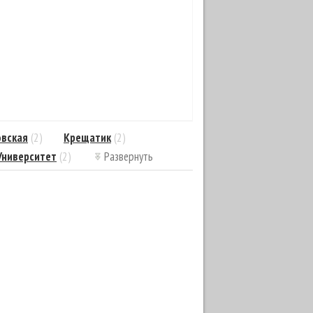
овская
(2)
Крещатик
(2)
Университет
(2)
Развернуть