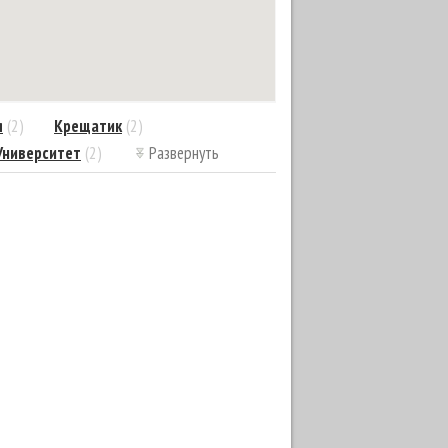
я
(2)
Крещатик
(2)
Университет
(2)
Развернуть