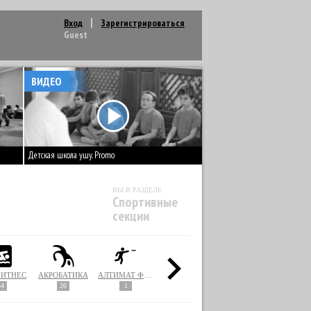
Вход
Зарегистрироваться
Guest
ВИДЕО
Детская школа ушу. Promo
ВЫ В РАЗДЕЛЕ
Спортивные
секции
ФИТНЕС
АКРОБАТИКА
АЛТИМАТ ФРИСБИ
АЛЬПИНИЗМ / СКАЛОЛАЗАНИЕ
АМЕРИКАНСКИЙ ФУТБОЛ
34
26
1
3
7