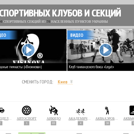
 СПОРТИВНЫХ КЛУБОВ И СЕКЦИЙ
00
СПОРТИВНЫХ СЕКЦИЙ ИЗ
70
НАСЕЛЕННЫХ ПУНКТОВ УКРАИНЫ
ДЕО
ВИДЕО
шные гимнасты («Визинова»)
Клуб таиландского бокса «Legat»
СМЕНИТЬ ГОРОД:
Киев
АВТОМОДЕЛИРОВАНИЕ
АВТОСПОРТ
АЙКИДО
АКАДЕМИЧЕСКАЯ ГРЕБЛЯ
АКВААЭРОБИКА
АКВА
2
1
69
4
38