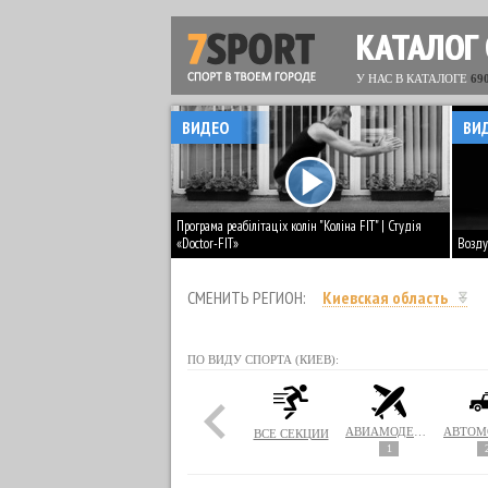
КАТАЛОГ
У НАС В КАТАЛОГЕ
69
ВИДЕО
ВИ
Програма реабілітаціх колін "Коліна FIT" | Студія
«Doctor-FIT»
Возду
СМЕНИТЬ РЕГИОН:
Киевская область
ПО ВИДУ СПОРТА (КИЕВ):
АВИАМОДЕЛИРОВАНИЕ
ВСЕ СЕКЦИИ
1