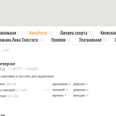
кзальная
(2)
Выдубичи
(2)
Дворец спорта
(3)
Кловска
ощадь Льва Толстого
(3)
Позняки
(2)
Театральная
(2)
= 1 км)
Печерске
РСК
15 ФОТО
1 ВИДЕО
 дорожки) и бассейн для грудничков.
ичи
(800 м)
мальчиков
✓
девочек
✓
ДЛЯ
юношей
✓
девушек
✓
ы народов
(1.4 км)
мужчин
✓
женщин
✓
ская
(2.2 км)
дзе