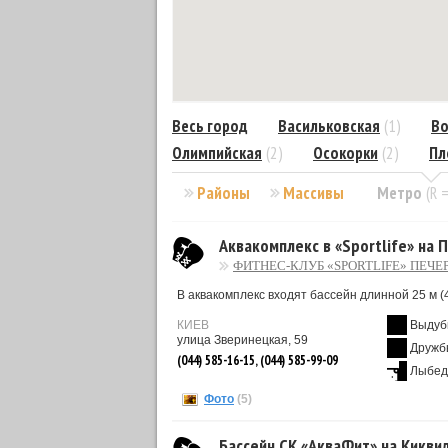
Весь город
Васильковская
(1)
Во
Олимпийская
(2)
Осокорки
(2)
Пл
Районы
Массивы
Метро
(R 
Аквакомплекс в «Sportlife» на 
ФИТНЕС-КЛУБ «SPORTLIFE» ПЕЧЕ
В аквакомплекс входят бассейн длинной 25 м (4
КИЕВ
Выдуб
улица Зверинецкая, 59
Дружб
(044) 585-16-15, (044) 585-99-09
Лыбед
Фото
(5)
Бассейн СК «АкваФит» на Кикви