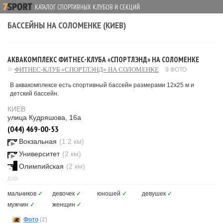
КАТАЛОГ СПОРТИВНЫХ КЛУБОВ И СЕКЦИЙ
БАССЕЙНЫ НА СОЛОМЕНКЕ (КИЕВ)
АКВАКОМПЛЕКС ФИТНЕС-КЛУБА «СПОРТЛЭНД» НА СОЛОМЕНКЕ
ФИТНЕС-КЛУБ «СПОРТЛЭНД» НА СОЛОМЕНКЕ
9 ФОТО
В аквакомплексе есть спортивный бассейн размерами 12х25 м и
детский бассейн.
КИЕВ
улица Кудряшова, 16а
(044) 469-00-53
Вокзальная
(1.2 км)
Университет
(2 км)
Олимпийская
(2 км)
ДЛЯ
мальчиков
✓
девочек
✓
юношей
✓
девушек
✓
мужчин
✓
женщин
✓
Фото
(2)