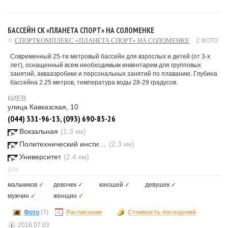
БАССЕЙН СК «ПЛАНЕТА СПОРТ» НА СОЛОМЕНКЕ
СПОРТКОМПЛЕКС «ПЛАНЕТА СПОРТ» НА СОЛОМЕНКЕ
2 ФОТО
Современный 25-ти метровый бассейн для взрослых и детей (от 3-х
лет), оснащенный всем необходимым инвентарем для групповых
занятий, аквааэробики и персональных занятий по плаванию. Глубина
бассейна 2.25 метров, температура воды 28-29 градусов.
КИЕВ
улица Кавказcкая, 10
(044) 331-96-13, (093) 690-85-26
Вокзальная
(1.3 км)
Политехнический институт
(2.3 км)
Университет
(2.4 км)
ДЛЯ
мальчиков
✓
девочек
✓
юношей
✓
девушек
✓
мужчин
✓
женщин
✓
Фото
(7)
Расписание
Стоимость посещений
2016.07.03