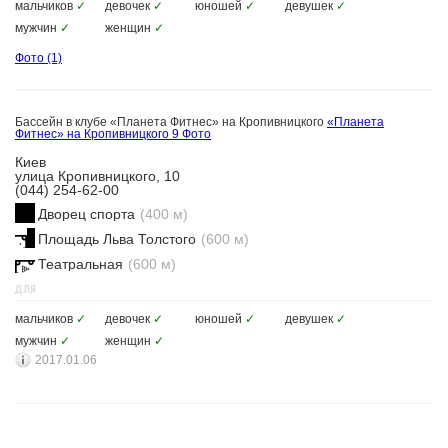
мальчиков
✓
девочек
✓
юношей
✓
девушек
✓
мужчин
✓
женщин
✓
Фото
(1)
Бассейн в клубе «Планета Фитнес» на Кропивницкого
«Планета
Фитнес» на Кропивницкого
9 Фото
Киев
улица Кропивницкого, 10
(044) 254-62-00
Дворец спорта
(400 м)
Площадь Льва Толстого
(600 м)
Театральная
(600 м)
ДЛЯ
мальчиков
✓
девочек
✓
юношей
✓
девушек
✓
мужчин
✓
женщин
✓
2017.01.06