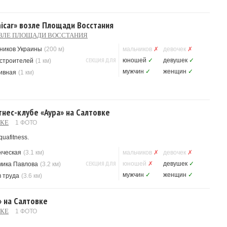
nicar» возле Площади Восстания
ОЗЛЕ ПЛОЩАДИ ВОССТАНИЯ
ников Украины
(200 м)
мальчиков
✗
девочек
✗
СЕКЦИЯ ДЛЯ
юношей
✓
девушек
✓
строителей
(1 км)
мужчин
✓
женщин
✓
ивная
(1 км)
тнес-клубе «Аура» на Салтовке
ВКЕ
1 ФОТО
uafitness.
нческая
(3.1 км)
мальчиков
✗
девочек
✗
СЕКЦИЯ ДЛЯ
юношей
✗
девушек
✓
мика Павлова
(3.2 км)
мужчин
✓
женщин
✓
 труда
(3.6 км)
» на Салтовке
ВКЕ
1 ФОТО