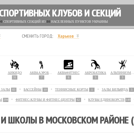
 СПОРТИВНЫХ КЛУБОВ И СЕКЦИЙ
00
СПОРТИВНЫХ СЕКЦИЙ ИЗ
80
НАСЕЛЕННЫХ ПУНКТОВ УКРАИНЫ
СМЕНИТЬ ГОРОД:
Харьков
АЙКИДО
АКВААЭРОБИКА
АКВАФИТНЕС
АКРОБАТИКА
АЛЬПИНИЗМ / СКАЛОЛАЗА
31
7
6
5
3
 ЗАЛЫ
БАССЕЙНЫ
ТЕННИСНЫЕ КОРТЫ
ЗАЛЫ БИЛЬЯРДА
83
10
1
5
Ы
ФИТНЕС-КЛУБЫ И ФИТНЕС-ЦЕНТРЫ
КЛУБЫ ЕДИНОБОРСТВ
294
62
149
 И ШКОЛЫ В МОСКОВСКОМ РАЙОНЕ (