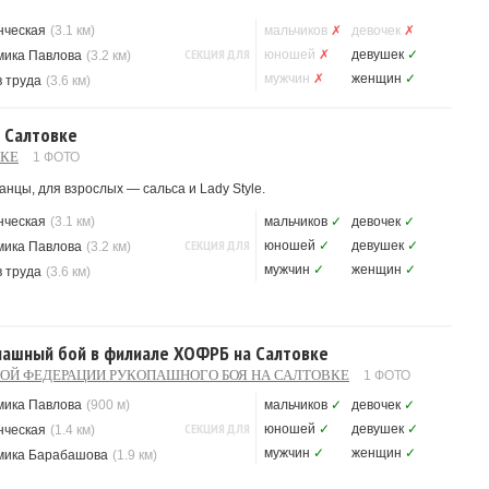
нческая
(3.1 км)
мальчиков
✗
девочек
✗
СЕКЦИЯ ДЛЯ
юношей
✗
девушек
✓
мика Павлова
(3.2 км)
мужчин
✗
женщин
✓
 труда
(3.6 км)
а Салтовке
ВКЕ
1 ФОТО
нцы, для взрослых — сальса и Lady Style.
нческая
(3.1 км)
мальчиков
✓
девочек
✓
СЕКЦИЯ ДЛЯ
юношей
✓
девушек
✓
мика Павлова
(3.2 км)
мужчин
✓
женщин
✓
 труда
(3.6 км)
пашный бой в филиале ХОФРБ на Салтовке
ОЙ ФЕДЕРАЦИИ РУКОПАШНОГО БОЯ НА САЛТОВКЕ
1 ФОТО
мика Павлова
(900 м)
мальчиков
✓
девочек
✓
СЕКЦИЯ ДЛЯ
юношей
✓
девушек
✓
нческая
(1.4 км)
мужчин
✓
женщин
✓
мика Барабашова
(1.9 км)