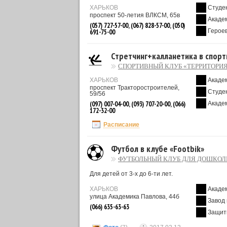
ХАРЬКОВ
Студе
проспект 50-летия ВЛКСМ, 65в
Акаде
(057) 727-57-00, (067) 828-57-00, (050)
Героев
691-75-00
Стретчинг+калланетика в спорт
СПОРТИВНЫЙ КЛУБ «ТЕРРИТОРИЯ
ХАРЬКОВ
Акаде
проспект Тракторостроителей,
Студе
59/56
(097) 007-04-00, (093) 707-20-00, (066)
Акаде
172-32-00
Расписание
Футбол в клубе «Footbik»
ФУТБОЛЬНЫЙ КЛУБ ДЛЯ ДОШКОЛЬ
Для детей от 3-х до 6-ти лет.
ХАРЬКОВ
Акаде
улица Академика Павлова, 44б
Завод
(066) 635-63-63
Защит