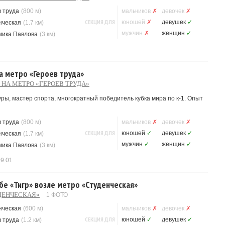
 труда
(800 м)
мальчиков
✗
девочек
✗
СЕКЦИЯ ДЛЯ
юношей
✗
девушек
✓
нческая
(1.7 км)
мужчин
✗
женщин
✓
мика Павлова
(3 км)
на метро «Героев труда»
 НА МЕТРО «ГЕРОЕВ ТРУДА»
ры, мастер спорта, многократный победитель кубка мира по к-1. Опыт
 труда
(800 м)
мальчиков
✗
девочек
✗
СЕКЦИЯ ДЛЯ
юношей
✓
девушек
✓
нческая
(1.7 км)
мужчин
✓
женщин
✓
мика Павлова
(3 км)
09.01
убе «Тигр» возле метро «Студенческая»
УДЕНЧЕСКАЯ»
1 ФОТО
нческая
(600 м)
мальчиков
✗
девочек
✗
СЕКЦИЯ ДЛЯ
юношей
✓
девушек
✓
 труда
(1.2 км)