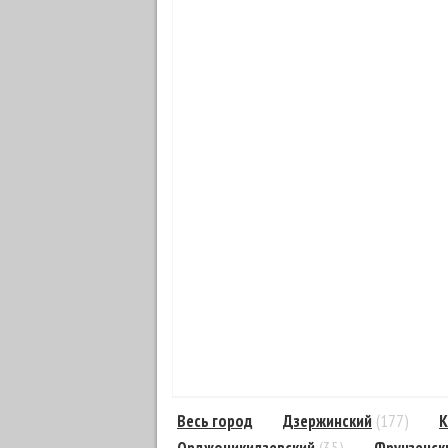
Весь город
Дзержинский
(177)
К