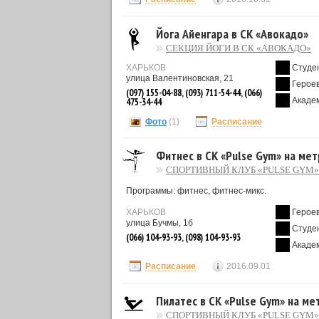
Йога Айенгара в СК «Авокадо»
СЕКЦИЯ ЙОГИ В СК «АВОКАДО»
ХАРЬКОВ
Студе
улица Валентиновская, 21
Героев
(097) 155-04-88, (093) 711-54-44, (066)
Акаде
475-34-44
Фото
(1)
Расписание
Фитнес в СК «Pulse Gym» на мет
СПОРТИВНЫЙ КЛУБ «PULSE GYM»
Программы: фитнес, фитнес-микс.
ХАРЬКОВ
Героев
улица Бучмы, 1б
Студе
(066) 104-93-93, (098) 104-93-93
Акаде
Расписание
2016.09.01
Пилатес в СК «Pulse Gym» на ме
СПОРТИВНЫЙ КЛУБ «PULSE GYM»