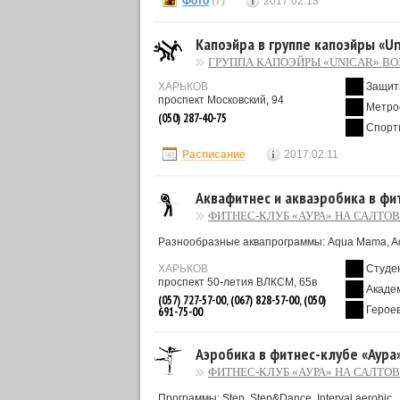
Фото
(7)
2017.02.13
Капоэйра в группе капоэйры «U
ГРУППА КАПОЭЙРЫ «UNICAR» В
ХАРЬКОВ
Защит
проспект Московский, 94
Метро
(050) 287-40-75
Спорт
Расписание
2017.02.11
Аквафитнес и акваэробика в фи
ФИТНЕС-КЛУБ «АУРА» НА САЛТО
Разнообразные аквапрограммы: Aqua Mama, Aq
ХАРЬКОВ
Студе
проспект 50-летия ВЛКСМ, 65в
Акаде
(057) 727-57-00, (067) 828-57-00, (050)
Героев
691-75-00
Аэробика в фитнес-клубе «Аура
ФИТНЕС-КЛУБ «АУРА» НА САЛТО
Программы: Step, Step&Dance, Interval aerobic.