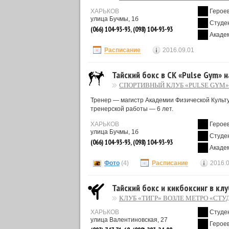
ХАРЬКОВ
Героев
улица Бучмы, 1б
Студе
(066) 104-93-93, (098) 104-93-93
Акаде
Расписание
2016.09.01
Тайский бокс в СК «Pulse Gym» 
СПОРТИВНЫЙ КЛУБ «PULSE GYM»
Тренер — магистр Академии Физической Культу
тренерской работы — 6 лет.
ХАРЬКОВ
Героев
улица Бучмы, 1б
Студе
(066) 104-93-93, (098) 104-93-93
Акаде
Фото
(4)
Расписание
2016.
Тайский бокс и кикбоксинг в кл
КЛУБ «ТИГР» ВОЗЛЕ МЕТРО «СТ
ХАРЬКОВ
Студе
улица Валентиновская, 27
Героев