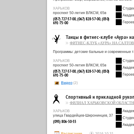
ХАРЬКОВ
Студе
проспект 50-летия ВЛКСМ, 65в
Акаде
(057) 727-57-00, (067) 828-57-00, (050)
Героев
691-75-00
Танцы в фитнес-клубе «Аура» н
ФИТНЕС-КЛУБ «АУРА» НА САЛТО
Программы: детские бальные и современные та
ХАРЬКОВ
Студе
проспект 50-летия ВЛКСМ, 65в
Акаде
(057) 727-57-00, (067) 828-57-00, (050)
Героев
691-75-00
Видео
(2)
Спортивный и прикладной руко
ФИЛИАЛ ХАРЬКОВСКОЙ ОБЛАСТН
ХАРЬКОВ
Акаде
улица Гвардейцев-Широнинцев, 37
Студе
(095) 806-30-55
Акаде
Расписание
2016.10.31