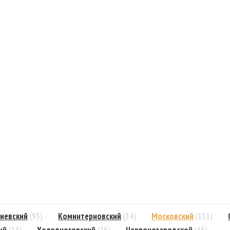
иевский
(93)
Коминтерновский
(34)
Московский
(131)