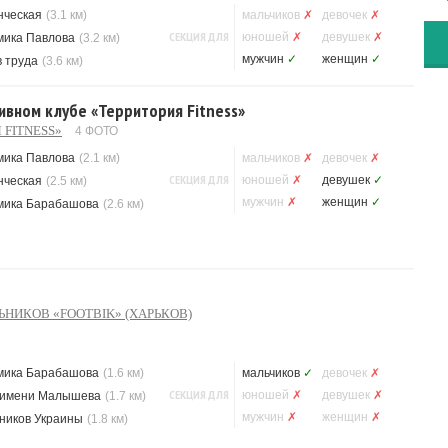
нческая
(3.1 км)
мальчиков
✗
девочек
✗
СЕКЦИЯ ДЛЯ
юношей
✗
девушек
✗
мика Павлова
(3.2 км)
мужчин
✓
женщин
✓
 труда
(3.6 км)
ивном клубе «Территория Fitness»
 FITNESS»
4 ФОТО
мика Павлова
(2.1 км)
мальчиков
✗
девочек
✗
СЕКЦИЯ ДЛЯ
юношей
✗
девушек
✓
нческая
(2.5 км)
мужчин
✗
женщин
✓
мика Барабашова
(2.6 км)
НИКОВ «FOOTBIK» (ХАРЬКОВ)
мика Барабашова
(1.6 км)
мальчиков
✓
девочек
✗
СЕКЦИЯ ДЛЯ
юношей
✗
девушек
✗
 имени Малышева
(1.7 км)
мужчин
✗
женщин
✗
ников Украины
(1.8 км)