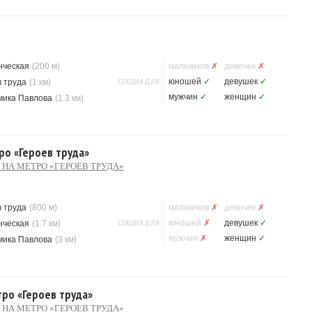
нческая
(200 м)
мальчиков
✗
девочек
✗
СЕКЦИЯ ДЛЯ
юношей
✓
девушек
✓
 труда
(1 км)
мужчин
✓
женщин
✓
мика Павлова
(1.3 км)
ро «Героев труда»
 НА МЕТРО «ГЕРОЕВ ТРУДА»
 труда
(800 м)
мальчиков
✗
девочек
✗
СЕКЦИЯ ДЛЯ
юношей
✗
девушек
✓
нческая
(1.7 км)
мужчин
✗
женщин
✓
мика Павлова
(3 км)
тро «Героев труда»
 НА МЕТРО «ГЕРОЕВ ТРУДА»