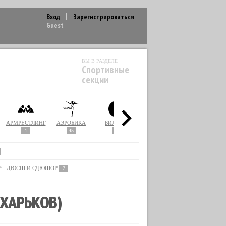
Вход
Зарегистрироваться
Guest
ВЫ В РАЗДЕЛЕ
Спортивные
секции
НИЕ
АРМРЕСТЛИНГ
АЭРОБИКА
БИЛЬЯРД
БОЕВОЙ ГОПАК
БОКС
1
45
5
1
38
ДЮСШ И СДЮШОР
2
ХАРЬКОВ)